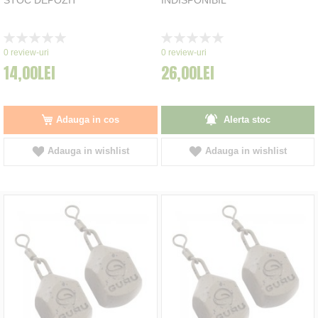
Rating:
Rating:
0%
0%
0
review-uri
0
review-uri
14,00LEI
26,00LEI
Adauga in cos
Alerta stoc
Adauga in wishlist
Adauga in wishlist