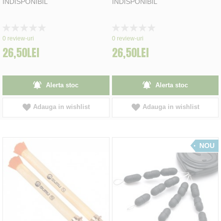
INDISPONIBIL
INDISPONIBIL
Rating:
Rating:
0%
0%
0
review-uri
0
review-uri
26,50LEI
26,50LEI
Alerta stoc
Alerta stoc
Adauga in wishlist
Adauga in wishlist
NOU