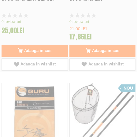
Rating:
Rating:
0%
0%
0
review-uri
0
review-uri
25,00LEI
21,00LEI
17,86LEI
Adauga in cos
Adauga in cos
Adauga in wishlist
Adauga in wishlist
NOU