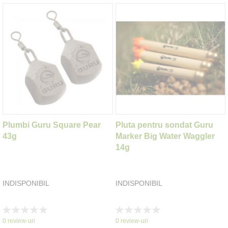
Plumbi Guru Square Pear
Pluta pentru sondat Guru
43g
Marker Big Water Waggler
14g
INDISPONIBIL
INDISPONIBIL
Rating:
Rating:
0%
0%
0
review-uri
0
review-uri