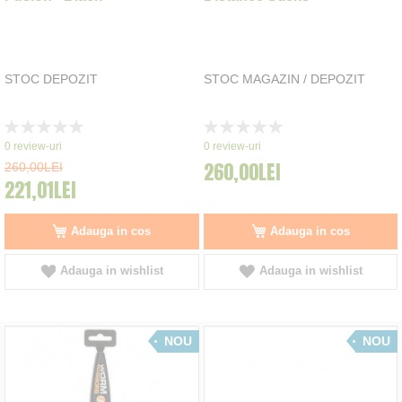
STOC DEPOZIT
STOC MAGAZIN / DEPOZIT
Rating:
Rating:
0%
0%
0
review-uri
0
review-uri
260,00LEI
260,00LEI
221,01LEI
Adauga in cos
Adauga in cos
Adauga in wishlist
Adauga in wishlist
NOU
NOU