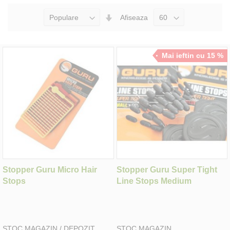
Seteaza
Afiseaza
Directia
Ascendenta
Mai ieftin cu 15 %
Stopper Guru Micro Hair
Stopper Guru Super Tight
Stops
Line Stops Medium
STOC MAGAZIN / DEPOZIT
STOC MAGAZIN