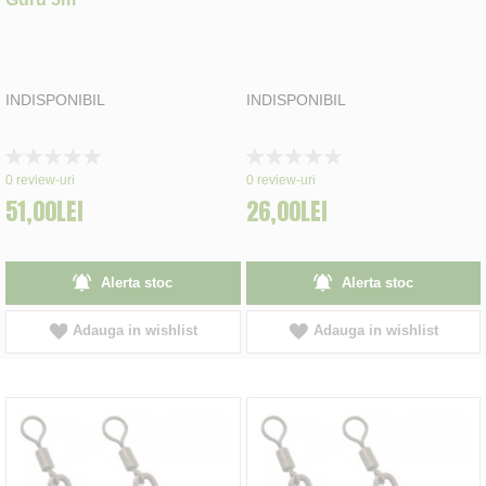
INDISPONIBIL
INDISPONIBIL
Rating:
Rating:
0%
0%
0
review-uri
0
review-uri
51,00LEI
26,00LEI
Alerta stoc
Alerta stoc
Adauga in wishlist
Adauga in wishlist