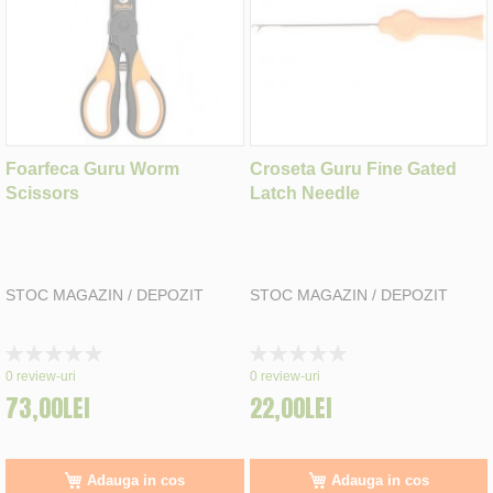
Foarfeca Guru Worm
Croseta Guru Fine Gated
Scissors
Latch Needle
STOC MAGAZIN / DEPOZIT
STOC MAGAZIN / DEPOZIT
Rating:
Rating:
0%
0%
0
review-uri
0
review-uri
73,00LEI
22,00LEI
Adauga in cos
Adauga in cos