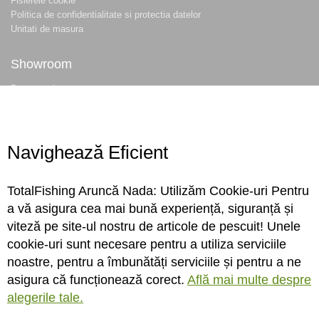
Fisierele cookie
Politica de confidentialitate si protectia datelor
Unitati de masura
Showroom
Despre noi
Locatie magazin
Program magazin
Contact
Navighează Eficient
Abonare
TotalFishing Aruncă Nada: Utilizăm Cookie-uri Pentru
Conecteaza-te
a vă asigura cea mai bună experiență, siguranță și
viteză pe site-ul nostru de articole de pescuit! Unele
Sa ne cunoastem mai bine. Vino alaturi de noi pe reteaua ta preferata. Te
cookie-uri sunt necesare pentru a utiliza serviciile
asteptam cu stiri, surprize, concursuri, premii ...
noastre, pentru a îmbunătăți serviciile și pentru a ne
asigura că funcționează corect.
Află mai multe despre
alegerile tale.