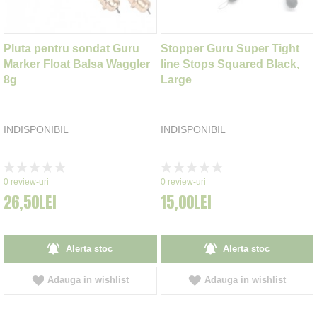
Pluta pentru sondat Guru
Stopper Guru Super Tight
Marker Float Balsa Waggler
line Stops Squared Black,
8g
Large
INDISPONIBIL
INDISPONIBIL
Rating:
Rating:
0%
0%
0
review-uri
0
review-uri
26,50LEI
15,00LEI
Alerta stoc
Alerta stoc
Adauga in wishlist
Adauga in wishlist