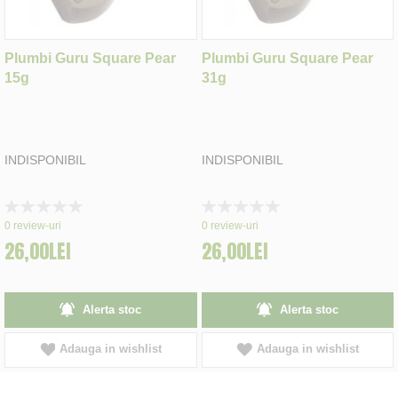
Plumbi Guru Square Pear
Plumbi Guru Square Pear
15g
31g
INDISPONIBIL
INDISPONIBIL
Rating:
Rating:
0%
0%
0
review-uri
0
review-uri
26,00LEI
26,00LEI
Alerta stoc
Alerta stoc
Adauga in wishlist
Adauga in wishlist