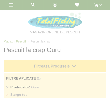
Skip
to
Content
MAGAZIN ONLINE DE PESCUIT
Magazin Pescuit
Pescuit la crap
Pescuit la crap Guru
Filtreaza Produsele
FILTRE APLICATE
Sterge
Producator
Guru
produs
Sterge tot