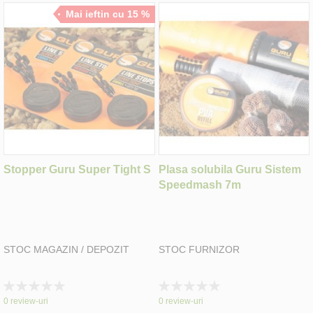
Mai ieftin cu 15 %
Stopper Guru Super Tight S
Plasa solubila Guru Sistem
Speedmash 7m
STOC MAGAZIN / DEPOZIT
STOC FURNIZOR
Rating:
Rating:
0%
0%
0
review-uri
0
review-uri