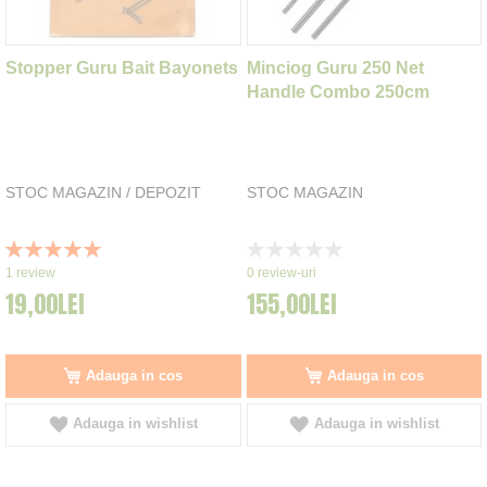
Stopper Guru Bait Bayonets
Minciog Guru 250 Net
Handle Combo 250cm
STOC MAGAZIN / DEPOZIT
STOC MAGAZIN
Rating:
Rating:
100%
0%
1
review
0
review-uri
19,00LEI
155,00LEI
Adauga in cos
Adauga in cos
Adauga in wishlist
Adauga in wishlist