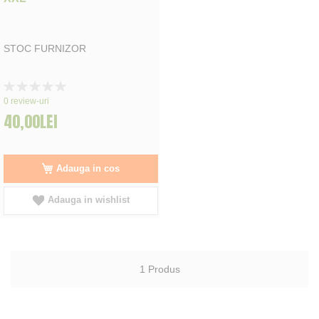
STOC FURNIZOR
Rating:
0%
0
review-uri
40,00LEI
Adauga in cos
Adauga in wishlist
1
Produs