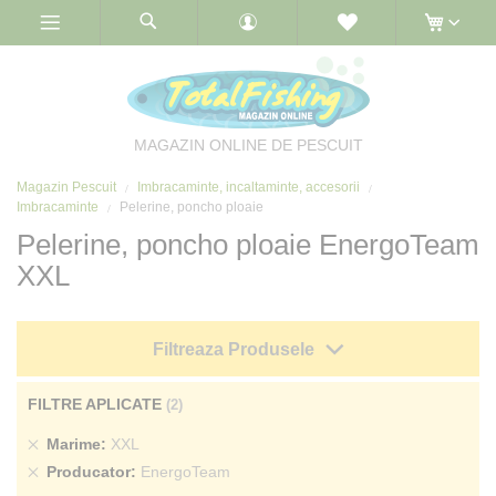
Skip
to
Content
MAGAZIN ONLINE DE PESCUIT
Magazin Pescuit
Imbracaminte, incaltaminte, accesorii
Imbracaminte
Pelerine, poncho ploaie
Pelerine, poncho ploaie EnergoTeam
XXL
Filtreaza Produsele
FILTRE APLICATE
Sterge
Marime
XXL
produs
Sterge
Producator
EnergoTeam
produs