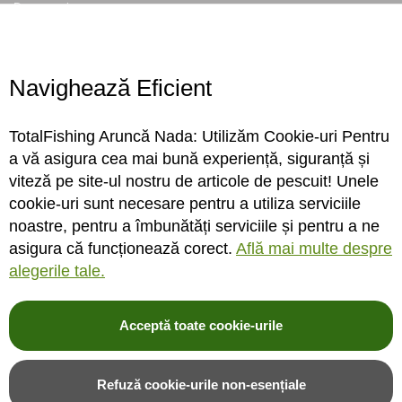
Despre noi
Locatie magazin
Program magazin
Contact
Navighează Eficient
Abonare
TotalFishing Aruncă Nada: Utilizăm Cookie-uri Pentru
Conecteaza-te
a vă asigura cea mai bună experiență, siguranță și
viteză pe site-ul nostru de articole de pescuit! Unele
Sa ne cunoastem mai bine. Vino alaturi de noi pe reteaua ta preferata. Te
cookie-uri sunt necesare pentru a utiliza serviciile
asteptam cu stiri, surprize, concursuri, premii ...
noastre, pentru a îmbunătăți serviciile și pentru a ne
asigura că funcționează corect.
Află mai multe despre
alegerile tale.
Acceptă toate cookie-urile
© 2004-2026 TotalFishing SRL. Toate drepturile rezervate. Cititi
termeni si
conditii
,
fisiere cookie
,
politica de confidentialitate si protectia datelor
si
Refuză cookie-urile non-esențiale
ANPC
.