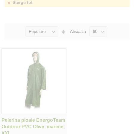
Sterge tot
Seteaza
Afiseaza
Directia
Ascendenta
Pelerina ploaie EnergoTeam
Outdoor PVC Olive, marime
XXL