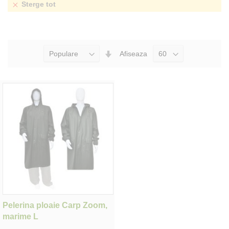
Sterge tot
Seteaza
Afiseaza
Directia
Ascendenta
Pelerina ploaie Carp Zoom,
marime L