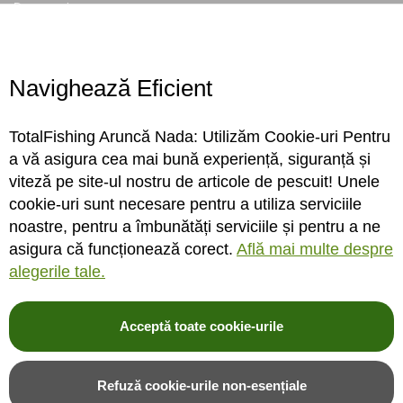
Despre noi
Locatie magazin
Program magazin
Contact
Navighează Eficient
Abonare
TotalFishing Aruncă Nada: Utilizăm Cookie-uri Pentru
Conecteaza-te
a vă asigura cea mai bună experiență, siguranță și
viteză pe site-ul nostru de articole de pescuit! Unele
Sa ne cunoastem mai bine. Vino alaturi de noi pe reteaua ta preferata. Te
cookie-uri sunt necesare pentru a utiliza serviciile
asteptam cu stiri, surprize, concursuri, premii ...
noastre, pentru a îmbunătăți serviciile și pentru a ne
asigura că funcționează corect.
Află mai multe despre
alegerile tale.
Acceptă toate cookie-urile
© 2004-2026 TotalFishing SRL. Toate drepturile rezervate. Cititi
termeni si
conditii
,
fisiere cookie
,
politica de confidentialitate si protectia datelor
si
Refuză cookie-urile non-esențiale
ANPC
.