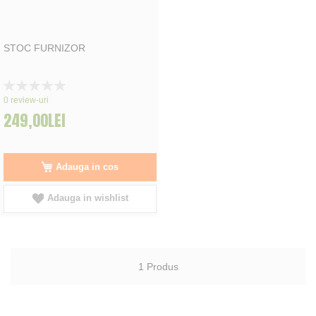
STOC FURNIZOR
Rating:
0%
0
review-uri
249,00LEI
Adauga in cos
Adauga in wishlist
1
Produs