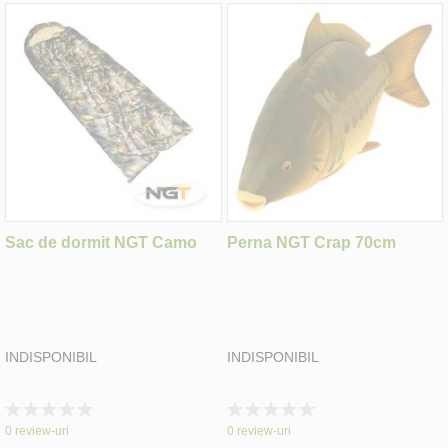
Sac de dormit NGT Camo
Perna NGT Crap 70cm
INDISPONIBIL
INDISPONIBIL
Rating:
Rating:
0%
0%
0
review-uri
0
review-uri