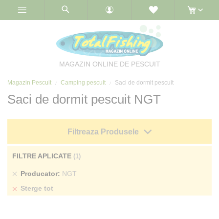
Skip
to
Content
MAGAZIN ONLINE DE PESCUIT
Magazin Pescuit
Camping pescuit
Saci de dormit pescuit
Saci de dormit pescuit NGT
Filtreaza Produsele
FILTRE APLICATE
Sterge
Producator
NGT
produs
Sterge tot