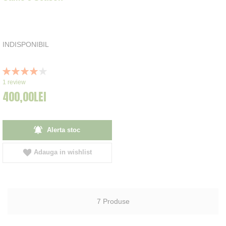
INDISPONIBIL
Rating:
80%
1
review
400,00LEI
Alerta stoc
Adauga in wishlist
7
Produse