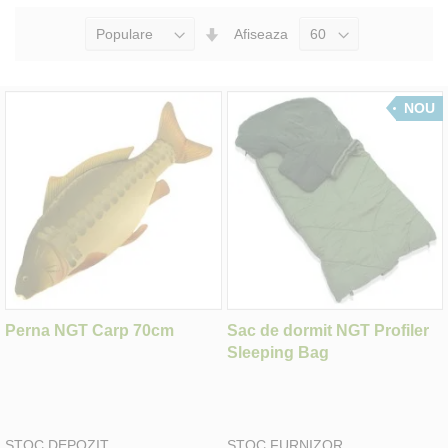
Seteaza
Afiseaza
Directia
Ascendenta
NOU
Perna NGT Carp 70cm
Sac de dormit NGT Profiler
Sleeping Bag
STOC DEPOZIT
STOC FURNIZOR