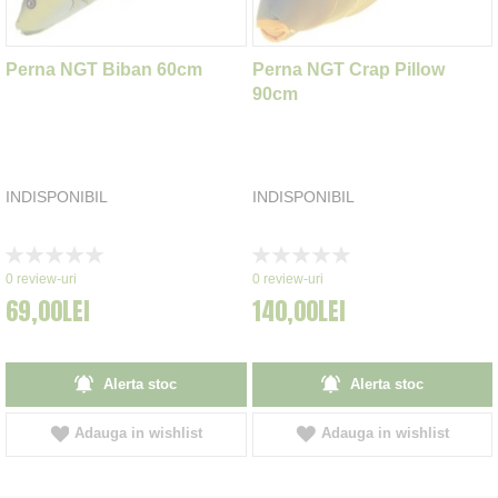
Perna NGT Biban 60cm
Perna NGT Crap Pillow
90cm
INDISPONIBIL
INDISPONIBIL
Rating:
Rating:
0%
0%
0
review-uri
0
review-uri
69,00LEI
140,00LEI
Alerta stoc
Alerta stoc
Adauga in wishlist
Adauga in wishlist