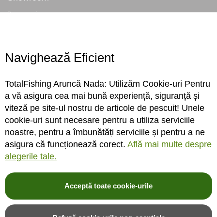
Despre noi
Locatie magazin
Program magazin
Contact
Navighează Eficient
Abonare
TotalFishing Aruncă Nada: Utilizăm Cookie-uri Pentru
Conecteaza-te
a vă asigura cea mai bună experiență, siguranță și
viteză pe site-ul nostru de articole de pescuit! Unele
Sa ne cunoastem mai bine. Vino alaturi de noi pe reteaua ta preferata. Te
cookie-uri sunt necesare pentru a utiliza serviciile
asteptam cu stiri, surprize, concursuri, premii ...
noastre, pentru a îmbunătăți serviciile și pentru a ne
asigura că funcționează corect.
Află mai multe despre
alegerile tale.
Acceptă toate cookie-urile
© 2004-2026 TotalFishing SRL. Toate drepturile rezervate. Cititi
termeni si
conditii
,
fisiere cookie
,
politica de confidentialitate si protectia datelor
si