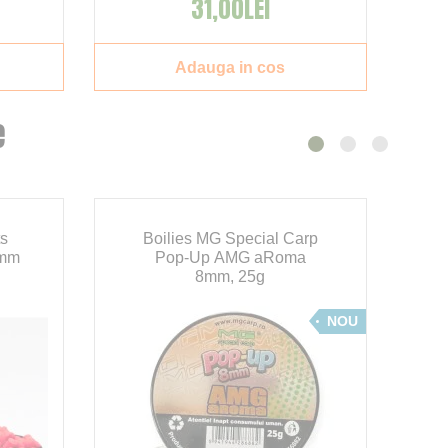
31,00LEI
Adauga in cos
e
ts
Boilies MG Special Carp
4mm
Pop-Up AMG aRoma
8mm, 25g
NOU