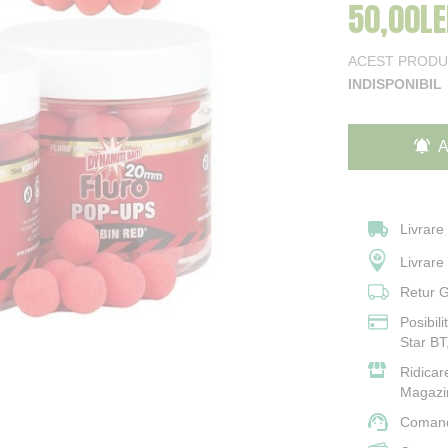
50,00LE
ACEST PRODU
INDISPONIBIL
A
Livrare
Livrar
Retur G
Posibil
Star BT
Ridicar
Magazi
Comand