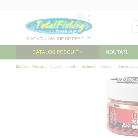
Skip
to
Content
MAGAZIN ONLINE DE PESCUIT
CATALOG PESCUIT
NOUTATI
Magazin Pescuit
Nade si momeli
Boilies-uri pop-up
Boilies Dyn