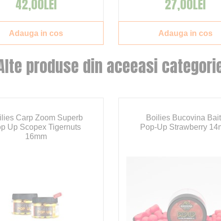
42,00LEI
27,00LEI
Adauga in cos
Adauga in cos
Alte produse din aceeasi categori
ilies Carp Zoom Superb
Boilies Bucovina Bai
p Up Scopex Tigernuts
Pop-Up Strawberry 1
16mm