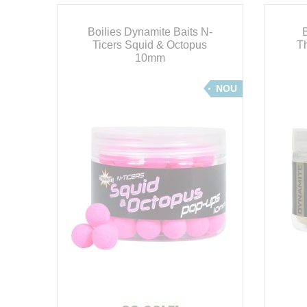
Boilies Dynamite Baits N-
-
Ticers Squid & Octopus
T
10mm
cu 20 %
NOU