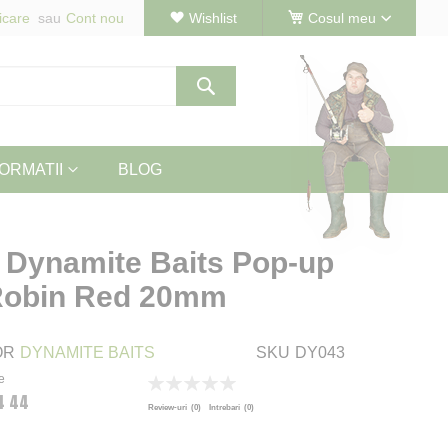
icare
Cont nou
Wishlist
Cosul meu
Cautare
ORMATII
BLOG
s Dynamite Baits Pop-up
Robin Red 20mm
OR
DYNAMITE BAITS
SKU
DY043
e
Rating:
4 44
0
100
% of
Review-uri
(0)
Intrebari
(0)