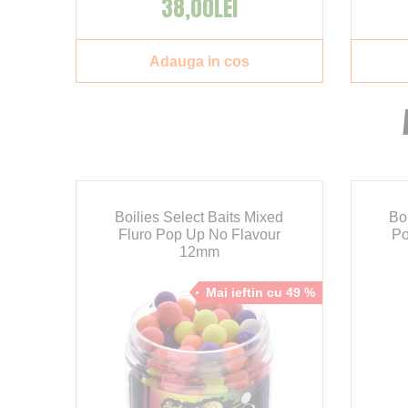
38,00LEI
Adauga in cos
Boilies Select Baits Mixed
Bo
,
Fluro Pop Up No Flavour
Po
12mm
cu 32 %
Mai ieftin cu 49 %