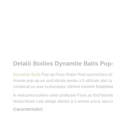
Detalii Boilies Dynamite Baits P
Dynamite Baits
Pop-up Fluro Robin Red sunt boilies-uri p
Aceste pop-up-uri sunt ideale pentru a fi utilizate atat c
combinat cu unul scufundator, oferind momelii flotabilita
In realizarea boilies-urilor plutitoare Fluro au fost folo
stralucitoare care atrage atentia si o aroma unica, speci
Caracteristici: