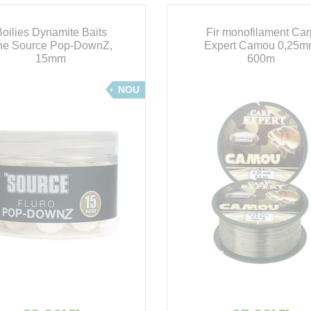
Boilies Dynamite Baits
Fir monofilament Car
he Source Pop-DownZ,
Expert Camou 0,25
15mm
600m
NOU