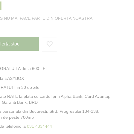
I
S NU MAI FACE PARTE DIN OFERTA NOASTRA
lerta stoc
 GRATUITA de la 600 LEI
e la EASYBOX
RATUIT in 30 de zile
itate RATE la plata cu cardul prin Alpha Bank, Card Avantaj,
, Garanti Bank, BRD
e personala din Bucuresti, Strd. Progresului 134-138,
n de peste 700mp
a telefonic la
031 4334444