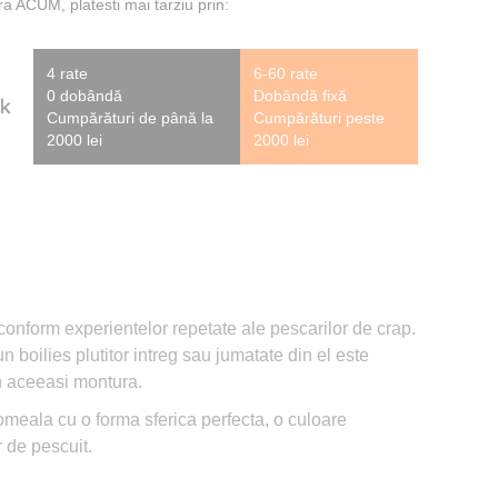
 ACUM, platesti mai tarziu prin:
4 rate
6-60 rate
0 dobândă
Dobândă fixă
Cumpărături de până la
Cumpărături peste
2000 lei
2000 lei
 conform experientelor repetate ale pescarilor de crap.
 boilies plutitor intreg sau jumatate din el este
in aceeasi montura.
 momeala cu o forma sferica perfecta, o culoare
r de pescuit.