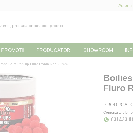
Autentif
PROMOTII
PRODUCATORI
SHOWROOM
INF
amite Baits Pop-up Fluro Robin Red 20mm
Boilie
Fluro 
PRODUCAT
Comenzi telefonic
031 433 4