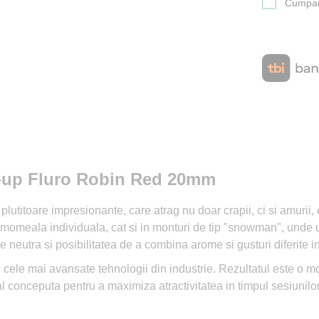
Cumpara
op-up Fluro Robin Red 20mm
lutitoare impresionante, care atrag nu doar crapii, ci si amurii,
a momeala individuala, cat si in monturi de tip "snowman", unde un
te neutra si posibilitatea de a combina arome si gusturi diferite 
site cele mai avansate tehnologii din industrie. Rezultatul este o
al conceputa pentru a maximiza atractivitatea in timpul sesiunilo