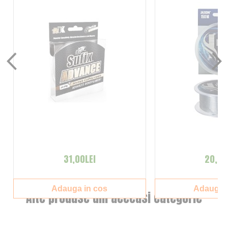
31,00LEI
20,00
Adauga in cos
Adauga i
Alte produse din aceeasi categorie