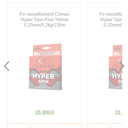
Fir monofilament Climax
Fir monofilam
Hyper Spin Fluo Yellow
Hyper Spin F
0.25mm/5.2kg/135m
0.20mm/3.6
35,00LEI
33,00