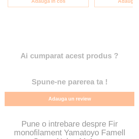
Adauga in cos
Adauga i
Ai cumparat acest produs ?
Spune-ne parerea ta !
Adauga un review
Pune o intrebare despre Fir
monofilament Yamatoyo Famell