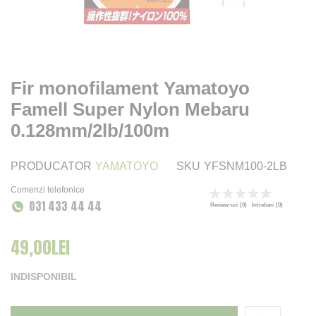
Fir monofilament Yamatoyo
Famell Super Nylon Mebaru
0.128mm/2lb/100m
PRODUCATOR
YAMATOYO
SKU
YFSNM100-2LB
Comenzi telefonice
Rating:
031 433 44 44
0
100
% of
Review-uri
(0)
Intrebari
(0)
49,00LEI
INDISPONIBIL