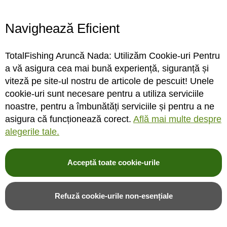
Program magazin
Contact
Navighează Eficient
Abonare
TotalFishing Aruncă Nada: Utilizăm Cookie-uri Pentru
Conecteaza-te
a vă asigura cea mai bună experiență, siguranță și
viteză pe site-ul nostru de articole de pescuit! Unele
Sa ne cunoastem mai bine. Vino alaturi de noi pe reteaua ta preferata. Te
cookie-uri sunt necesare pentru a utiliza serviciile
asteptam cu stiri, surprize, concursuri, premii ...
noastre, pentru a îmbunătăți serviciile și pentru a ne
asigura că funcționează corect.
Află mai multe despre
alegerile tale.
Acceptă toate cookie-urile
© 2004-2026 TotalFishing SRL. Toate drepturile rezervate. Cititi
termeni si
conditii
,
fisiere cookie
,
politica de confidentialitate si protectia datelor
si
Refuză cookie-urile non-esențiale
ANPC
.
* Pozele produselor sunt folosite cu acordul furnizorilor si sunt doar cu titlu de
prezentare, produsul poate sa nu arate identic cu poza.