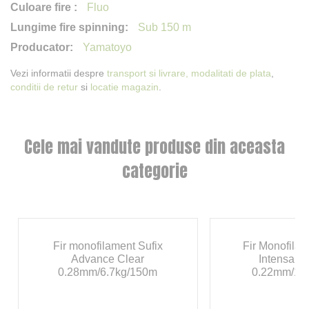
Fluo
Sub 150 m
Yamatoyo
Vezi informatii despre
transport si livrare,
modalitati de plata
,
conditii de retur
si
locatie magazin
.
Cele mai vandute produse din aceasta
categorie
Fir monofilament Sufix
Fir Monofila
Advance Clear
Intensa S
0.28mm/6.7kg/150m
0.22mm/11