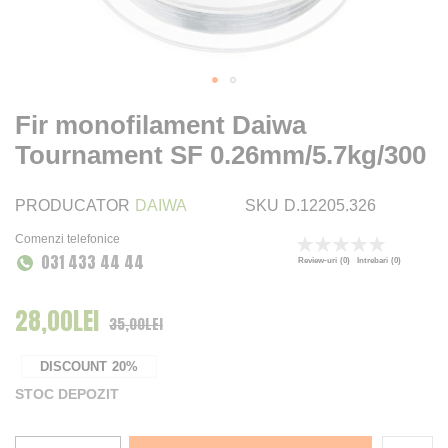
Fir monofilament Daiwa
Tournament SF 0.26mm/5.7kg/300
PRODUCATOR
DAIWA
SKU
D.12205.326
Comenzi telefonice
Rating:
031 433 44 44
0
100
% of
Review-uri
(0)
Intrebari
(0)
28,00LEI
Pret Special
35,00LEI
DISCOUNT
20%
STOC DEPOZIT