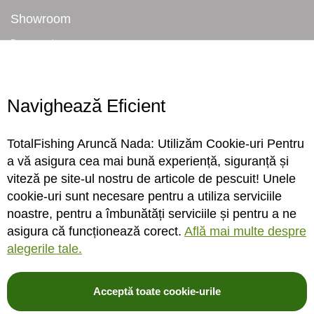
Showroom
Despre noi
Locatie magazin
Program magazin
Contact
Navighează Eficient
Abonare
TotalFishing Aruncă Nada: Utilizăm Cookie-uri Pentru
Conecteaza-te
a vă asigura cea mai bună experiență, siguranță și
viteză pe site-ul nostru de articole de pescuit! Unele
Sa ne cunoastem mai bine. Vino alaturi de noi pe reteaua ta preferata. Te
cookie-uri sunt necesare pentru a utiliza serviciile
asteptam cu stiri, surprize, concursuri, premii ...
noastre, pentru a îmbunătăți serviciile și pentru a ne
asigura că funcționează corect.
Află mai multe despre
alegerile tale.
Acceptă toate cookie-urile