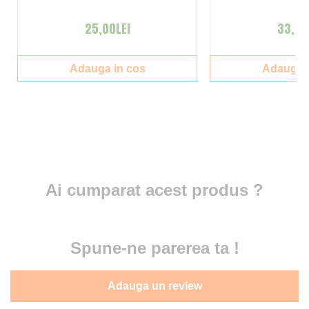
25,00LEI
33,00
Adauga in cos
Adauga i
Ai cumparat acest produs ?
Spune-ne parerea ta !
Adauga un review