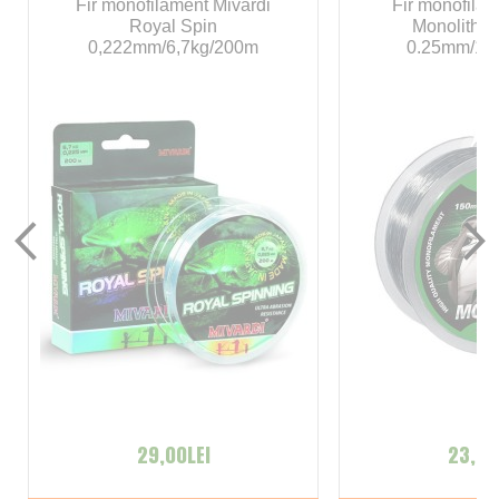
Fir monofilament Mivardi
Fir monofila
Royal Spin
Monolith S
0,222mm/6,7kg/200m
0.25mm/13
29,00LEI
23,00