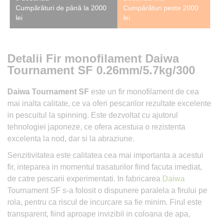
Cumpărături de până la 2000
Cumpărături peste 2000
lei
lei
Detalii Fir monofilament Daiwa
Tournament SF 0.26mm/5.7kg/300
Daiwa Tournament SF
este un fir monofilament de cea
mai inalta calitate, ce va oferi pescarilor rezultate excelente
in pescuitul la spinning. Este dezvoltat cu ajutorul
tehnologiei japoneze, ce ofera acestuia o rezistenta
excelenta la nod, dar si la abraziune.
Senzitivitatea este calitatea cea mai importanta a acestui
fir, inteparea in momentul trasaturilor fiind facuta imediat,
de catre pescarii experimentati. In fabricarea
Daiwa
Tournament SF s-a folosit o dispunere paralela a firului pe
rola, pentru ca riscul de incurcare sa fie minim. Firul este
transparent, fiind aproape invizibil in coloana de apa,