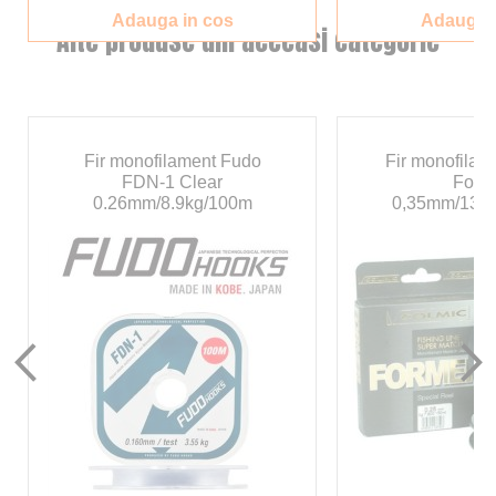
Adauga in cos
Adauga i
Alte produse din aceeasi categorie
Fir monofilament Fudo
Fir monofilam
FDN-1 Clear
Form
0.26mm/8.9kg/100m
0,35mm/13,2