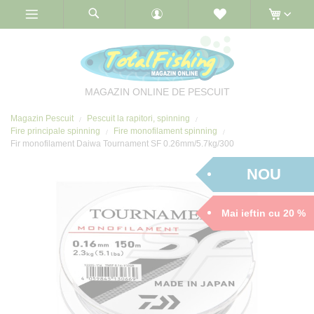
Skip
to
Content
MAGAZIN ONLINE DE PESCUIT
Magazin Pescuit
Pescuit la rapitori, spinning
Fire principale spinning
Fire monofilament spinning
Fir monofilament Daiwa Tournament SF 0.26mm/5.7kg/300
NOU
Mai ieftin cu 20 %