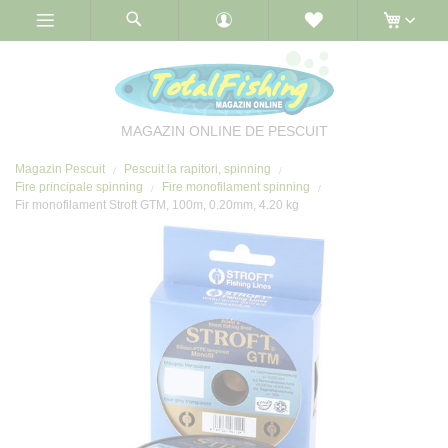
Skip
to
Content
MAGAZIN ONLINE DE PESCUIT
Magazin Pescuit
Pescuit la rapitori, spinning
Fire principale spinning
Fire monofilament spinning
Fir monofilament Stroft GTM, 100m, 0.20mm, 4.20 kg