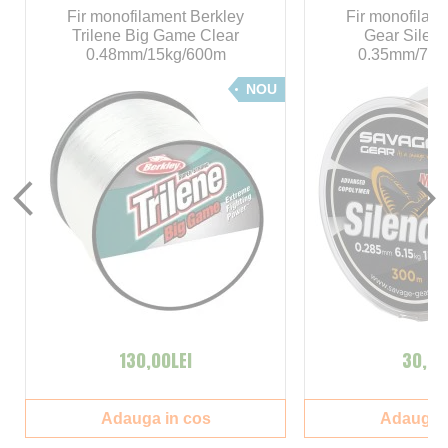
Fir monofilament Berkley
Fir monofilam
Trilene Big Game Clear
Gear Silen
0.48mm/15kg/600m
0.35mm/7.1
NOU
130,00LEI
30,00
Adauga in cos
Adauga i