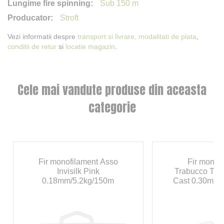
Sub 150 m
Stroft
Vezi informatii despre
transport si livrare,
modalitati de plata
,
conditii de retur
si
locatie magazin
.
Cele mai vandute produse din aceasta
categorie
Fir monofilament Asso
Fir monof
Invisilk Pink
Trabucco T F
0.18mm/5.2kg/150m
Cast 0.30mm/