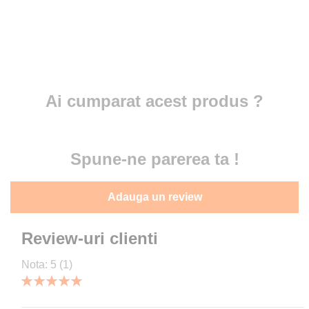
Ai cumparat acest produs ?
Spune-ne parerea ta !
Adauga un review
Review-uri clienti
Nota:
5
(1)
100
100
% of