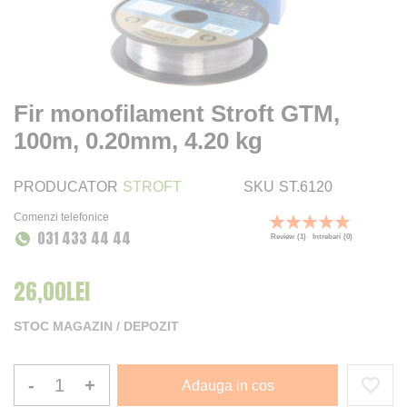
Fir monofilament Stroft GTM,
100m, 0.20mm, 4.20 kg
PRODUCATOR
STROFT
SKU
ST.6120
Comenzi telefonice
Rating:
031 433 44 44
100
100
% of
Review
(1)
Intrebari
(0)
26,00LEI
STOC MAGAZIN / DEPOZIT
-
+
Adauga in cos