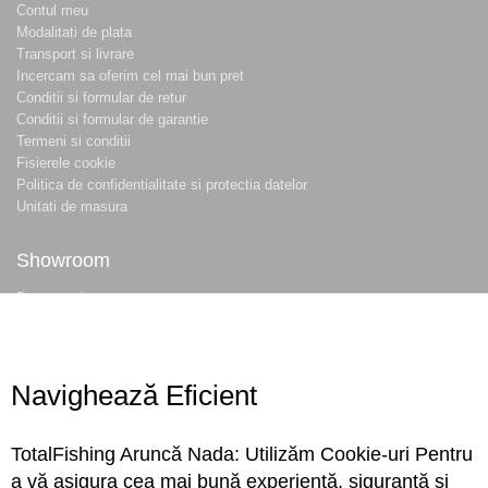
Contul meu
Modalitati de plata
Transport si livrare
Incercam sa oferim cel mai bun pret
Conditii si formular de retur
Conditii si formular de garantie
Termeni si conditii
Fisierele cookie
Politica de confidentialitate si protectia datelor
Unitati de masura
Showroom
Despre noi
Locatie magazin
Program magazin
Contact
Navighează Eficient
Abonare
TotalFishing Aruncă Nada: Utilizăm Cookie-uri Pentru
Conecteaza-te
a vă asigura cea mai bună experiență, siguranță și