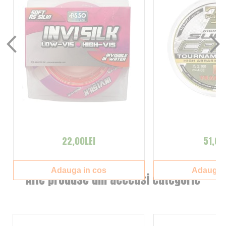
22,00LEI
51,00
Adauga in cos
Adauga i
Alte produse din aceeasi categorie