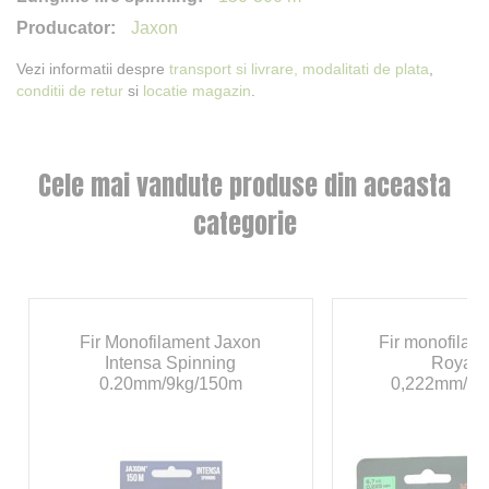
Jaxon
Vezi informatii despre
transport si livrare,
modalitati de plata
,
conditii de retur
si
locatie magazin
.
Cele mai vandute produse din aceasta
categorie
Fir Monofilament Jaxon
Fir monofilam
Intensa Spinning
Royal 
0.20mm/9kg/150m
0,222mm/6,