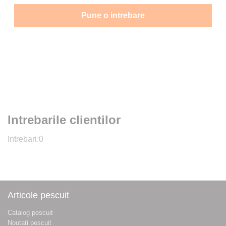
Pune o intrebare
Intrebarile clientilor
Intrebari:
0
Articole pescuit
Catalog pescuit
Noutati pescuit