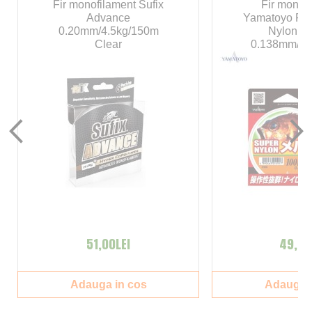
Fir monofilament Sufix
Fir monof
Advance
Yamatoyo Fam
0.20mm/4.5kg/150m
Nylon M
Clear
0.138mm/2.
51,00LEI
49,00
Adauga in cos
Adauga i