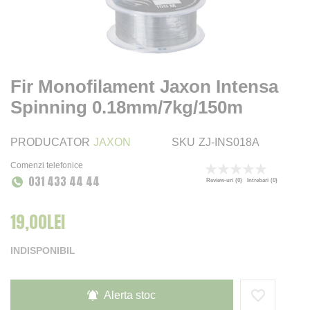
Fir Monofilament Jaxon Intensa
Spinning 0.18mm/7kg/150m
PRODUCATOR
JAXON
SKU
ZJ-INS018A
Comenzi telefonice
Rating:
031 433 44 44
0
100
% of
Review-uri
(0)
Intrebari
(0)
19,00LEI
INDISPONIBIL
Alerta stoc