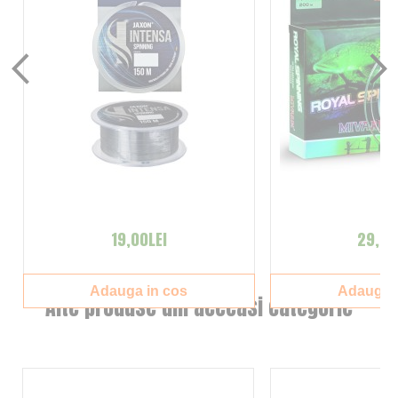
19,00LEI
29,00
Adauga in cos
Adauga i
Alte produse din aceeasi categorie