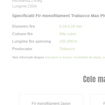
Rezistenta:2.65kg
Lungime:150m
Specificatii Fir monofilament Trabucco Max 
Diametru fire
0.16-0.18 mm
Culoare fire
Alte culori
Lungime fire spinning
150-300 m
Producator
Trabucco
Vezi informatii despre
transport si livrare,
modalitati de plata
,
c
Cele m
Fir monofilament Jaxon