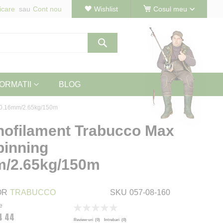
icare
Cont nou
Wishlist
Cosul meu
Cautare
ORMATII
BLOG
g 0.16mm/2.65kg/150m
nofilament Trabucco Max
pinning
m/2.65kg/150m
OR
TRABUCCO
SKU
057-08-160
e
Rating:
4 44
0
100
% of
Review-uri
(0)
Intrebari
(0)