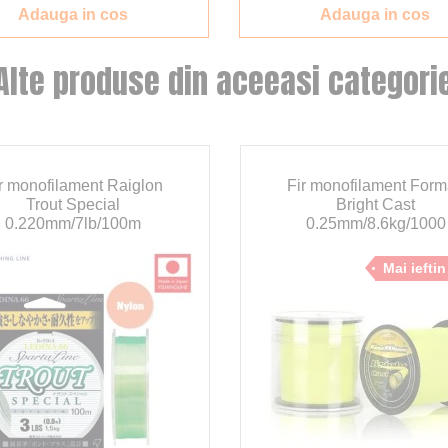
Adauga in cos
Adauga in cos
Alte produse din aceeasi categori
r monofilament Raiglon
Fir monofilament For
Trout Special
Bright Cast
0.220mm/7lb/100m
0.25mm/8.6kg/1000
Mai iefti