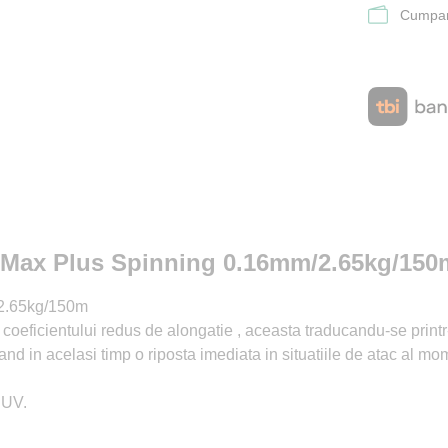
Cumpara
o Max Plus Spinning 0.16mm/2.65kg/150
/2.65kg/150m
a coeficientului redus de alongatie , aceasta traducandu-se print
and in acelasi timp o riposta imediata in situatiile de atac al mom
 UV.