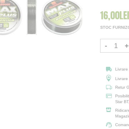
16,00LE
STOC FURNIZ
-
+
Livrare
Livrar
Retur G
Posibil
Star BT
Ridicar
Magazi
Comand