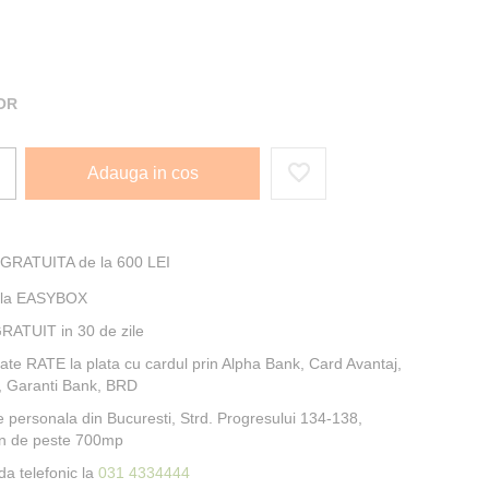
I
OR
Adauga in cos
 GRATUITA de la 600 LEI
e la EASYBOX
RATUIT in 30 de zile
itate RATE la plata cu cardul prin Alpha Bank, Card Avantaj,
, Garanti Bank, BRD
e personala din Bucuresti, Strd. Progresului 134-138,
n de peste 700mp
a telefonic la
031 4334444