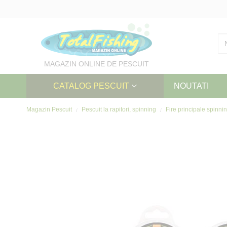
Skip
to
Content
MAGAZIN ONLINE DE PESCUIT
CATALOG PESCUIT
NOUTATI
Magazin Pescuit
Pescuit la rapitori, spinning
Fire principale spinni