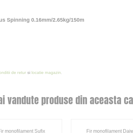
Plus Spinning 0.16mm/2.65kg/150m
onditii de retur
si
locatie magazin
.
ai vandute produse din aceasta ca
Fir monofilament Sufix
Fir monofilament Dai