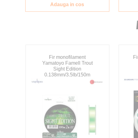
Adauga in cos
a
Fir monofilament
Fi
Yamatoyo Famell Trout
Sight Edition
0.138mm/3.5lb/150m
cu 20 %