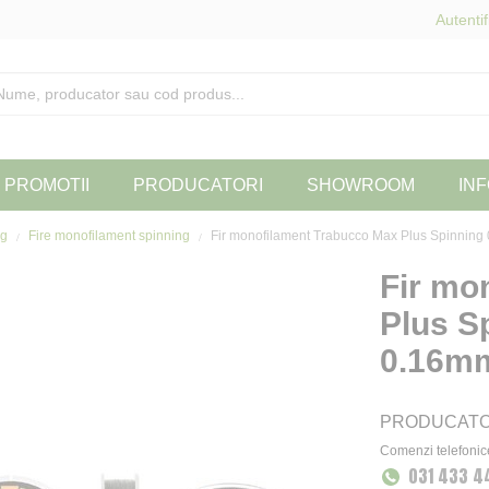
Autentif
PROMOTII
PRODUCATORI
SHOWROOM
INF
ng
Fire monofilament spinning
Fir monofilament Trabucco Max Plus Spinnin
Fir mo
Plus S
0.16m
PRODUCAT
Comenzi telefonic
031 433 4