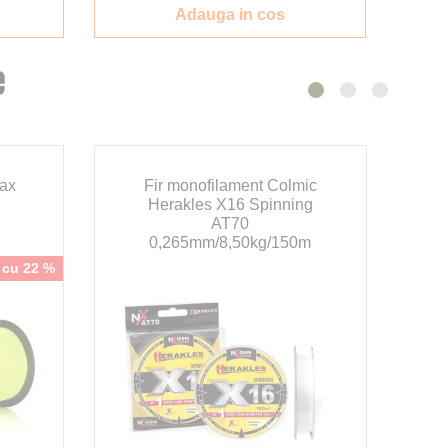
Adauga in cos
e
max
Fir monofilament Colmic
F
Herakles X16 Spinning
AT70
0,265mm/8,50kg/150m
n cu 22 %