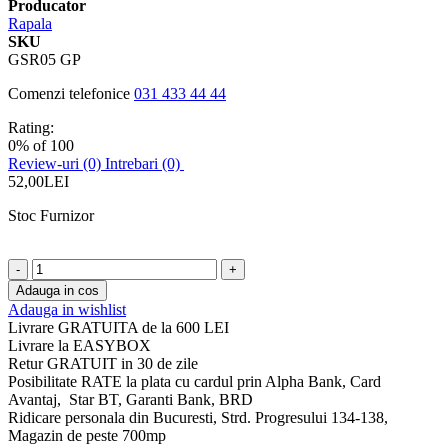
Producator
Rapala
SKU
GSR05 GP
Comenzi telefonice
031 433 44 44
Rating:
0
% of
100
Review-uri
(0)
Intrebari
(0)
52,00LEI
Stoc Furnizor
-
+
Adauga in cos
Adauga in wishlist
Livrare GRATUITA de la 600 LEI
Livrare la EASYBOX
Retur GRATUIT in 30 de zile
Posibilitate RATE la plata cu cardul prin Alpha Bank, Card
Avantaj, Star BT, Garanti Bank, BRD
Ridicare personala din Bucuresti, Strd. Progresului 134-138,
Magazin de peste 700mp