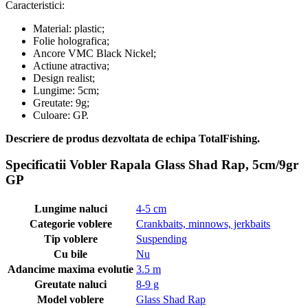
Caracteristici:
Material: plastic;
Folie holografica;
Ancore VMC Black Nickel;
Actiune atractiva;
Design realist;
Lungime: 5cm;
Greutate: 9g;
Culoare: GP.
Descriere de produs dezvoltata de echipa TotalFishing.
Specificatii Vobler Rapala Glass Shad Rap, 5cm/9gr
GP
Lungime naluci
4-5 cm
Categorie voblere
Crankbaits, minnows, jerkbaits
Tip voblere
Suspending
Cu bile
Nu
Adancime maxima evolutie
3.5 m
Greutate naluci
8-9 g
Model voblere
Glass Shad Rap