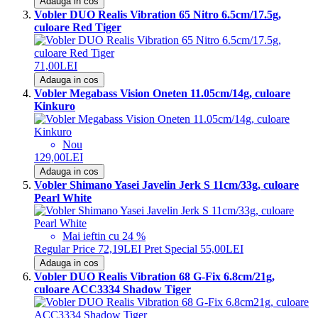
Adauga in cos
Vobler DUO Realis Vibration 65 Nitro 6.5cm/17.5g,
culoare Red Tiger
71,00LEI
Adauga in cos
Vobler Megabass Vision Oneten 11.05cm/14g, culoare
Kinkuro
Nou
129,00LEI
Adauga in cos
Vobler Shimano Yasei Javelin Jerk S 11cm/33g, culoare
Pearl White
Mai ieftin cu 24 %
Regular Price
72,19LEI
Pret Special
55,00LEI
Adauga in cos
Vobler DUO Realis Vibration 68 G-Fix 6.8cm/21g,
culoare ACC3334 Shadow Tiger