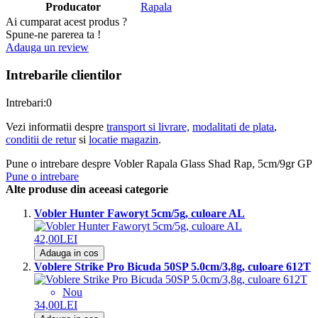
Producator
Rapala
Ai cumparat acest produs ?
Spune-ne parerea ta !
Adauga un review
Intrebarile clientilor
Intrebari:
0
Vezi informatii despre
transport si livrare,
modalitati de plata
,
conditii de retur
si
locatie magazin
.
Pune o intrebare despre Vobler Rapala Glass Shad Rap, 5cm/9gr GP
Pune o intrebare
Alte produse din aceeasi categorie
Vobler Hunter Faworyt 5cm/5g, culoare AL
42,00LEI
Adauga in cos
Voblere Strike Pro Bicuda 50SP 5.0cm/3,8g, culoare 612T
Nou
34,00LEI