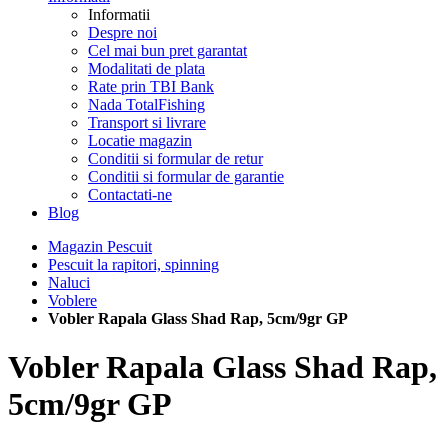
Informatii
Despre noi
Cel mai bun pret garantat
Modalitati de plata
Rate prin TBI Bank
Nada TotalFishing
Transport si livrare
Locatie magazin
Conditii si formular de retur
Conditii si formular de garantie
Contactati-ne
Blog
Magazin Pescuit
Pescuit la rapitori, spinning
Naluci
Voblere
Vobler Rapala Glass Shad Rap, 5cm/9gr GP
Vobler Rapala Glass Shad Rap,
5cm/9gr GP