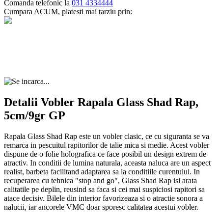
Comanda telefonic la
031 4334444
Cumpara ACUM, platesti mai tarziu prin:
4 rate
0 dobândă
Cumpărături de până la 2000 lei
6-60 rate
Dobândă fixă
Cumpărături peste 2000 lei
Detalii Vobler Rapala Glass Shad Rap,
5cm/9gr GP
Rapala Glass Shad Rap este un vobler clasic, ce cu siguranta se va
remarca in pescuitul rapitorilor de talie mica si medie. Acest vobler
dispune de o folie holografica ce face posibil un design extrem de
atractiv. In conditii de lumina naturala, aceasta naluca are un aspect
realist, barbeta facilitand adaptarea sa la conditiile curentului. In
recuperarea cu tehnica "stop and go", Glass Shad Rap isi arata
calitatile pe deplin, reusind sa faca si cei mai suspiciosi rapitori sa
atace decisiv. Bilele din interior favorizeaza si o atractie sonora a
nalucii, iar ancorele VMC doar sporesc calitatea acestui vobler.