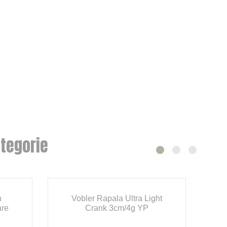
tegorie
n
Vobler Rapala Ultra Light
are
Crank 3cm/4g YP