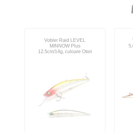
ap
Vobler Raid LEVEL
MINNOW Plus
5.
12.5cm/14g, culoare Otori