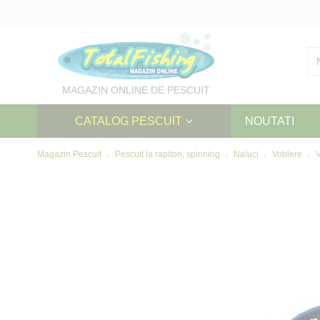
Skip
to
Content
MAGAZIN ONLINE DE PESCUIT
CATALOG PESCUIT
NOUTATI
Magazin Pescuit
Pescuit la rapitori, spinning
Naluci
Voblere
V