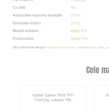
Cu bile
Nu
Adancime maxima evolutie
0.5 m
Greutate naluci
2-3 g
Model voblere
Baby Pro
Producator
Strike Pro
Vezi informatii despre
transport si livrare,
modalitati de plata
,
c
Cele m
t
Vobler Salmo Thrill TH7
V
e
7cm/13g, culoare YBL