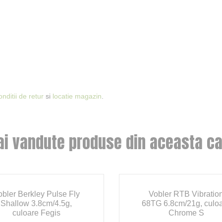
onditii de retur
si
locatie magazin
.
ai vandute produse din aceasta ca
obler Berkley Pulse Fly
Vobler RTB Vibratio
Shallow 3.8cm/4.5g,
68TG 6.8cm/21g, culo
culoare Fegis
Chrome S