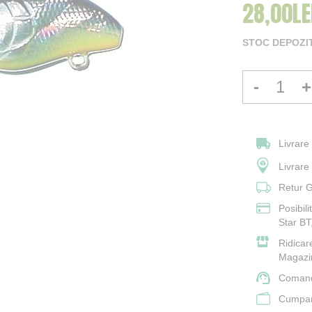
28,00LE
STOC DEPOZI
-
+
Livrare
Livrar
Retur G
Posibil
Star BT
Ridicar
Magazi
Comand
Cumpara