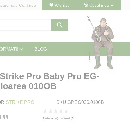
icare
Cont nou
Wishlist
Cosul meu
Cautare
ORMATII
BLOG
 Strike Pro Baby Pro EG-
uloarea 010OB
OR
STRIKE PRO
SKU
SP.EG036.0100B
e
Rating:
4 44
0
100
% of
Review-uri
(0)
Intrebari
(0)