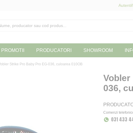
Autentif
PROMOTII
PRODUCATORI
SHOWROOM
INF
obler Strike Pro Baby Pro EG-036, culoarea 010OB
Vobler
036, c
PRODUCAT
Comenzi telefonic
031 433 4