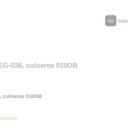
o EG-036, culoarea 010OB
6, culoarea 010OB
jerkbaits