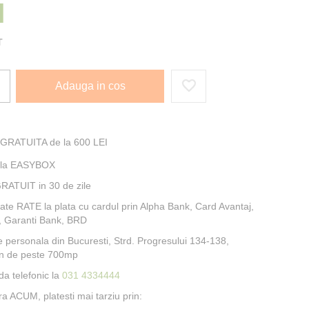
I
T
Adauga in cos
 GRATUITA de la 600 LEI
e la EASYBOX
RATUIT in 30 de zile
itate RATE la plata cu cardul prin Alpha Bank, Card Avantaj,
, Garanti Bank, BRD
e personala din Bucuresti, Strd. Progresului 134-138,
n de peste 700mp
a telefonic la
031 4334444
 ACUM, platesti mai tarziu prin: