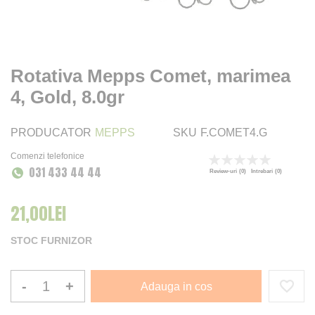
Rotativa Mepps Comet, marimea
4, Gold, 8.0gr
PRODUCATOR
MEPPS
SKU
F.COMET4.G
Comenzi telefonice
Rating:
031 433 44 44
0
100
% of
Review-uri
(0)
Intrebari
(0)
21,00LEI
STOC FURNIZOR
-
+
Adauga in cos