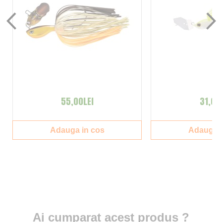
55,00LEI
31,00
Adauga in cos
Adauga i
Ai cumparat acest produs ?