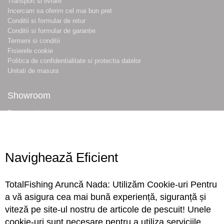
Transport si livrare
Incercam sa oferim cel mai bun pret
Conditii si formular de retur
Conditii si formular de garantie
Termeni si conditii
Fisierele cookie
Politica de confidentialitate si protectia datelor
Unitati de masura
Showroom
Despre noi
Locatie magazin
Program magazin
Contact
Navighează Eficient
Abonare
TotalFishing Aruncă Nada: Utilizăm Cookie-uri Pentru
Conecteaza-te
a vă asigura cea mai bună experiență, siguranță și
viteză pe site-ul nostru de articole de pescuit! Unele
Sa ne cunoastem mai bine. Vino alaturi de noi pe reteaua ta preferata. Te
cookie-uri sunt necesare pentru a utiliza serviciile
asteptam cu stiri, surprize, concursuri, premii ...