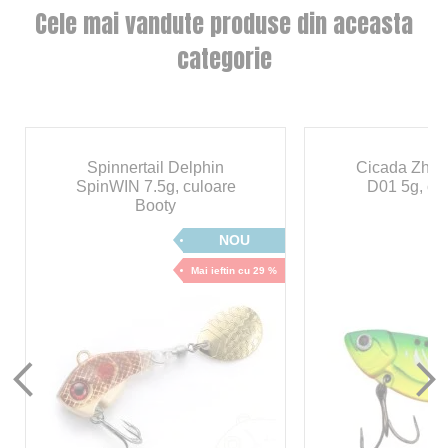
Cele mai vandute produse din aceasta
categorie
Spinnertail Delphin
Cicada Zhen
SpinWIN 7.5g, culoare
D01 5g, cu
Booty
NOU
Mai ieftin cu 29 %