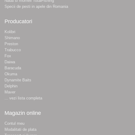
Nada si momeli TotalFishing
Specii de pesti in apele din Romania
Producatori
Kolibri
Shimano
Preston
Trabucco
Fox
Daiwa
Baracuda
Okuma
Dynamite Baits
Delphin
Maver
... vezi lista completa
Magazin online
Contul meu
Modalitati de plata