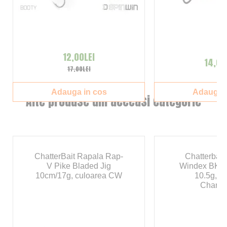
12,00LEI
14,00
17,00LEI
Adauga in cos
Adauga i
Alte produse din aceeasi categorie
ChatterBait Rapala Rap-
Chatterbait
V Pike Bladed Jig
Windex BK Ch
10cm/17g, culoarea CW
10.5g, c
Chartr