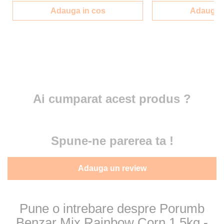
Adauga in cos
Adauga i
Ai cumparat acest produs ?
Spune-ne parerea ta !
Adauga un review
Pune o intrebare despre Porumb
Benzar Mix Rainbow Corn 1.5kg -