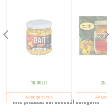
10,00LEI
25,00
Adauga in cos
Adauga i
Alte produse din aceeasi categorie