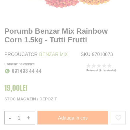
Porumb Benzar Mix Rainbow
Corn 1.5kg - Tutti Frutti
PRODUCATOR
BENZAR MIX
SKU
97010073
Comenzi telefonice
Rating:
031 433 44 44
0
100
% of
Review-uri
(0)
Intrebari
(0)
19,00LEI
STOC MAGAZIN / DEPOZIT
-
+
Adauga in cos