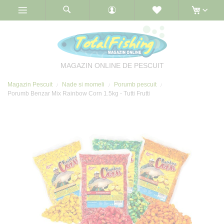
Skip
to
Content
MAGAZIN ONLINE DE PESCUIT
Magazin Pescuit
Nade si momeli
Porumb pescuit
Porumb Benzar Mix Rainbow Corn 1.5kg - Tutti Frutti