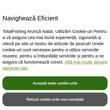
Locatie magazin
Program magazin
Contact
Navighează Eficient
Abonare
TotalFishing Aruncă Nada: Utilizăm Cookie-uri Pentru
Conecteaza-te
a vă asigura cea mai bună experiență, siguranță și
viteză pe site-ul nostru de articole de pescuit! Unele
Sa ne cunoastem mai bine. Vino alaturi de noi pe reteaua ta preferata. Te
cookie-uri sunt necesare pentru a utiliza serviciile
asteptam cu stiri, surprize, concursuri, premii ...
noastre, pentru a îmbunătăți serviciile și pentru a ne
asigura că funcționează corect.
Află mai multe despre
alegerile tale.
Acceptă toate cookie-urile
© 2004-2026 TotalFishing SRL. Toate drepturile rezervate. Cititi
termeni si
conditii
,
fisiere cookie
,
politica de confidentialitate si protectia datelor
si
Refuză cookie-urile non-esențiale
ANPC
.
* Pozele produselor sunt folosite cu acordul furnizorilor si sunt doar cu titlu de