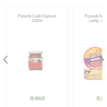
Porumb Cukk Capsuni
Porumb Senz
220ml
carlig - M
10,80LEI
12,00