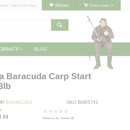
icare
Cont nou
Wishlist
Cosul meu
Cautare
ORMATII
BLOG
a Baracuda Carp Start
3lb
OR
BARACUDA
SKU
BAR5741
e
Rating:
4 44
0
100
% of
Review-uri
(0)
Intrebari
(0)