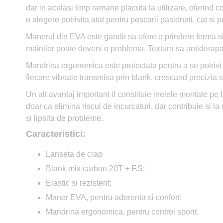
dar in acelasi timp ramane placuta la utilizare, oferind c
o alegere potrivita atat pentru pescarii pasionati, cat si p
Manerul din EVA este gandit sa ofere o prindere ferma si 
mainilor poate deveni o problema. Textura sa antiderapant
Mandrina ergonomica este proiectata pentru a se potrivi pe
fiecare vibratie transmisa prin blank, crescand precizia si
Un alt avantaj important il constituie inelele montate pe l
doar ca elimina riscul de incurcaturi, dar contribuie si l
si lipsita de probleme.
Caracteristici:
Lanseta de crap
Blank mix carbon 20T + F.S;
Elastic si rezistent;
Maner EVA, pentru aderenta si confort;
Mandrina ergonomica, pentru control sporit.