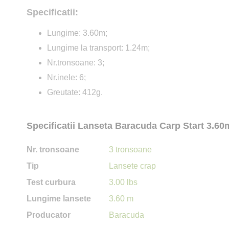
Specificatii:
Lungime: 3.60m;
Lungime la transport: 1.24m;
Nr.tronsoane: 3;
Nr.inele: 6;
Greutate: 412g.
Specificatii Lanseta Baracuda Carp Start 3.60
Nr. tronsoane
3 tronsoane
Tip
Lansete crap
Test curbura
3.00 lbs
Lungime lansete
3.60 m
Producator
Baracuda