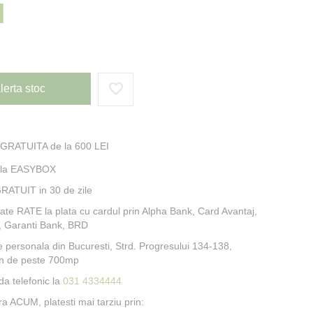
I
lerta stoc
 GRATUITA de la 600 LEI
e la EASYBOX
RATUIT in 30 de zile
itate RATE la plata cu cardul prin Alpha Bank, Card Avantaj,
, Garanti Bank, BRD
e personala din Bucuresti, Strd. Progresului 134-138,
n de peste 700mp
a telefonic la
031 4334444
 ACUM, platesti mai tarziu prin: