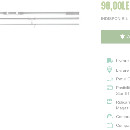
98,00LE
INDISPONIBIL
A
Livrare
Livrar
Retur G
Posibil
Star BT
Ridicar
Magazi
Comand
Cumpara