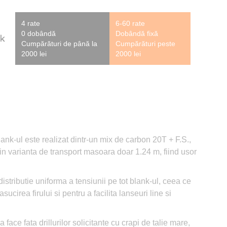
4 rate
6-60 rate
0 dobândă
Dobândă fixă
Cumpărături de până la
Cumpărături peste
2000 lei
2000 lei
ank-ul este realizat dintr-un mix de carbon 20T + F.S.,
r in varianta de transport masoara doar 1.24 m, fiind usor
stributie uniforma a tensiunii pe tot blank-ul, ceea ce
ucirea firului si pentru a facilita lanseuri line si
face fata drillurilor solicitante cu crapi de talie mare,