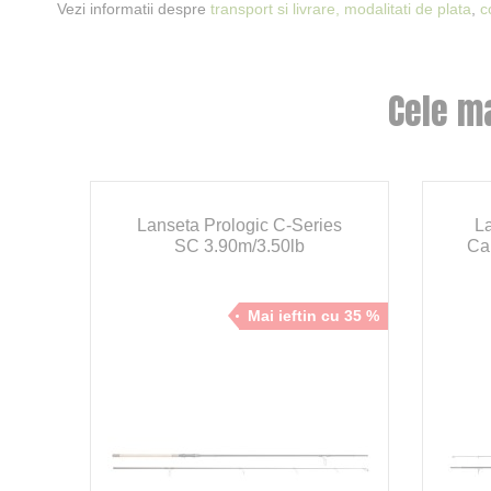
Vezi informatii despre
transport si livrare,
modalitati de plata
,
c
Cele m
-
Lanseta Prologic C-Series
L
SC 3.90m/3.50lb
Car
cu 32 %
Mai ieftin cu 35 %