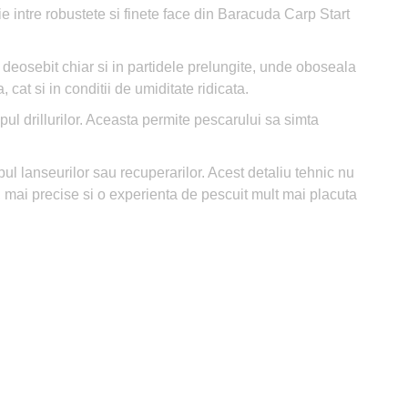
ie intre robustete si finete face din Baracuda Carp Start
 deosebit chiar si in partidele prelungite, unde oboseala
at si in conditii de umiditate ridicata.
pul drillurilor. Aceasta permite pescarului sa simta
mpul lanseurilor sau recuperarilor. Acest detaliu tehnic nu
i, mai precise si o experienta de pescuit mult mai placuta