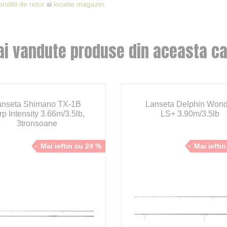
onditii de retur
si
locatie magazin
.
ai vandute produse din aceasta ca
anseta Shimano TX-1B
Lanseta Delphin Wond
p Intensity 3.66m/3.5lb,
LS+ 3.90m/3.5lb
3tronsoane
Mai ieftin cu 24 %
Mai iefti