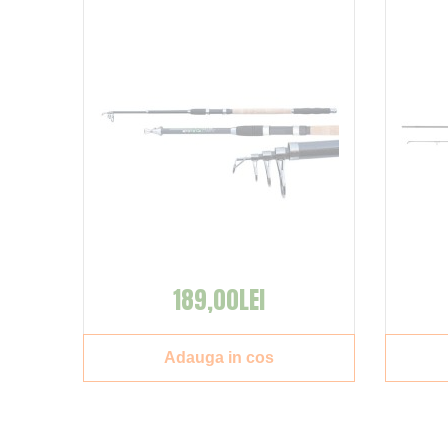
cu 21 %
189,00LEI
Adauga in cos