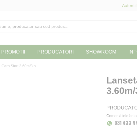
Autentif
PROMOTII
PRODUCATORI
SHOWROOM
INF
 Carp Start 3.60m/3lb
Lanset
3.60m/
PRODUCAT
Comenzi telefonic
031 433 4