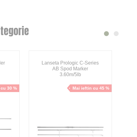
tegorie
er
Lanseta Prologic C-Series
AB Spod Marker
3.60m/5lb
n cu 30 %
Mai ieftin cu 45 %