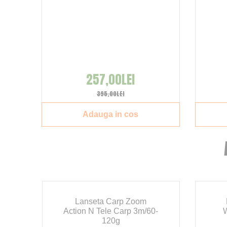
257,00LEI
395,00LEI
Adauga in cos
-S
Lanseta Carp Zoom
b
Action N Tele Carp 3m/60-
W
120g