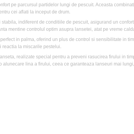
onfort pe parcursul partidelor lungi de pescuit. Aceasta combinat
entru cei aflati la inceput de drum.
stabila, indiferent de conditiile de pescuit, asigurand un confort
a mentine controlul optim asupra lansetei, atat pe vreme calda, c
rfect in palma, oferind un plus de control si sensibilitate in tim
 reactia la miscarile pestelui.
anseta, realizate special pentru a preveni rasucirea firului in ti
a o alunecare lina a firului, ceea ce garanteaza lanseuri mai lung