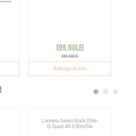
199,00LEI
359,00LEI
Adauga in cos
e
Lanseta Select Baits Elite-
L
D Spod 40 3.90m/5lb
T