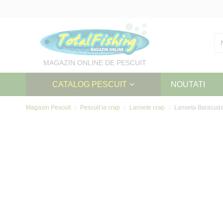
Skip
to
Content
MAGAZIN ONLINE DE PESCUIT
CATALOG PESCUIT
NOUTATI
Magazin Pescuit
Pescuit la crap
Lansete crap
Lanseta Baracuda