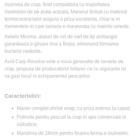
mulineta de crap, fiind compatibila cu majoritatea
modelelor de pe piata actuala. Manerul finisat cu material
termocontractabil asigura o priza excelenta, chiar si in
momentele in care lanseta e manevrata cu mainile umede.
Inelele Minima, alaturi de cel de varf de tip antitangle
garanteaza o glisare lina a firului, eliminand formarea
buclelor nedorite.
Avid Carp Revolve este o noua generatie de lansete de
crap, propusa de producatorul britanic ce cu siguranta isi
va gasi locul in echipamentul pescarilor.
Caracteristici:
Maner complet shrink wrap, cu priza extinsa la capat;
Potrivita pentru pescuit la crap in ape comerciale si
salbatice;
Mandrina de 18mm pentru fixarea ferma a mulinetei;