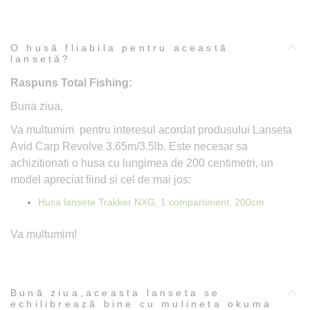
O husă fliabila pentru această
lansetă?
Raspuns Total Fishing:
Buna ziua,
Va multumim pentru interesul acordat produsului Lanseta
Avid Carp Revolve 3.65m/3.5lb. Este necesar sa
achizitionati o husa cu lungimea de 200 centimetri, un
model apreciat fiind si cel de mai jos:
Husa lansete Trakker NXG, 1 compartiment, 200cm
Va multumim!
Bună ziua,aceasta lanseta se
echilibrează bine cu mulineta okuma