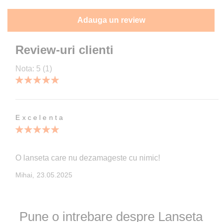
Adauga un review
Review-uri clienti
Nota:
5
(1)
100
100
% of
Excelenta
100%
O lanseta care nu dezamageste cu nimic!
Publicata
Mihai,
23.05.2025
pe
Pune o intrebare despre Lanseta