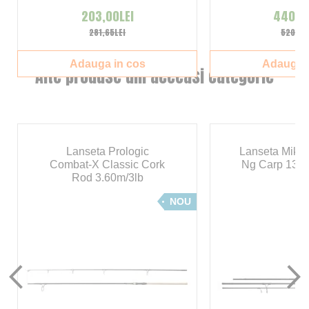
203,00LEI
440,00
281,65LEI
520,00
Adauga in cos
Adauga i
Alte produse din aceeasi categorie
Lanseta Prologic
Lanseta Mika
Combat-X Classic Cork
Ng Carp 13 3
Rod 3.60m/3lb
NOU