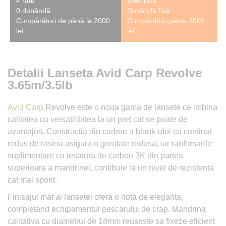
4 rate
6-60 rate
0 dobândă
Dobândă fixă
Cumpărături de până la 2000
Cumpărături peste 2000
lei
lei
Detalii Lanseta Avid Carp Revolve
3.65m/3.5lb
Avid Carp
Revolve este o noua gama de lansete ce imbina
calitatea cu versatilitatea la un pret cat se poate de
avantajos. Constructia din carbon a blank-ului cu continut
redus de rasina asigura o greutate redusa, iar ranforsarile
suplimentare cu tesatura de carbon 3K din partea
superioara a mandrinei, contibuie la un nivel de rezistenta
cat mai sporit.
Finisajul mat al lansetei ofera o nota de eleganta,
completand echipamentul pescarului de crap. Mandrina
calitativa cu diametrul de 18mm reuseste sa fixeze eficient