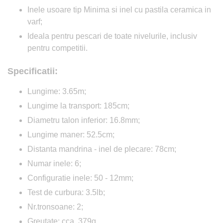
Inele usoare tip Minima si inel cu pastila ceramica in
varf;
Ideala pentru pescari de toate nivelurile, inclusiv
pentru competitii.
Specificatii:
Lungime: 3.65m;
Lungime la transport: 185cm;
Diametru talon inferior: 16.8mm;
Lungime maner: 52.5cm;
Distanta mandrina - inel de plecare: 78cm;
Numar inele: 6;
Configuratie inele: 50 - 12mm;
Test de curbura: 3.5lb;
Nr.tronsoane: 2;
Greutate: cca. 379g.