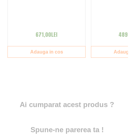
671,00LEI
489,00
Adauga in cos
Adauga i
Ai cumparat acest produs ?
Spune-ne parerea ta !