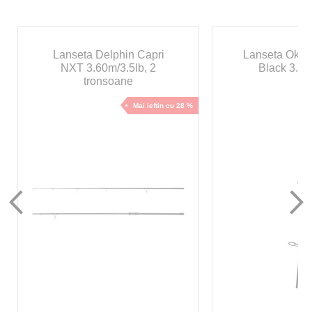
Lanseta Delphin Capri
Lanseta Oku
NXT 3.60m/3.5lb, 2
Black 3.90
tronsoane
Mai ieftin cu 28 %