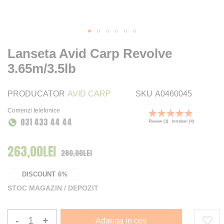
Lanseta Avid Carp Revolve
3.65m/3.5lb
PRODUCATOR
AVID CARP
SKU
A0460045
Comenzi telefonice
Rating:
031 433 44 44
100
100
% of
Review
(1)
Intrebari
(4)
263,00LEI
Pret Special
280,00LEI
DISCOUNT
6%
STOC MAGAZIN / DEPOZIT
-
+
Adauga in cos