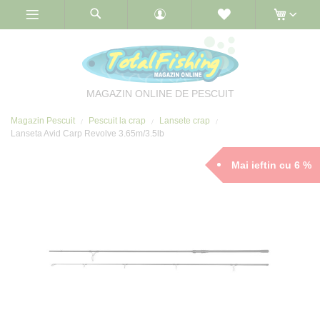
Skip
to
Content
MAGAZIN ONLINE DE PESCUIT
Magazin Pescuit
Pescuit la crap
Lansete crap
Lanseta Avid Carp Revolve 3.65m/3.5lb
Mai ieftin cu 6 %