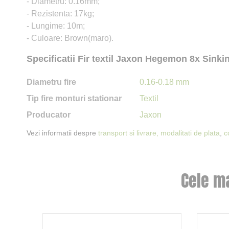
- Diametru: 0.16mm;
- Rezistenta: 17kg;
- Lungime: 10m;
- Culoare: Brown(maro).
Specificatii Fir textil Jaxon Hegemon 8x Sin
Diametru fire
0.16-0.18 mm
Tip fire monturi stationar
Textil
Producator
Jaxon
Vezi informatii despre
transport si livrare,
modalitati de plata
,
c
Cele m