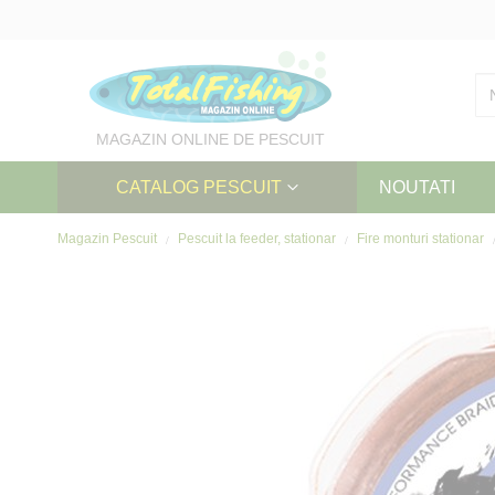
Skip
to
Content
MAGAZIN ONLINE DE PESCUIT
CATALOG PESCUIT
NOUTATI
Magazin Pescuit
Pescuit la feeder, stationar
Fire monturi stationar