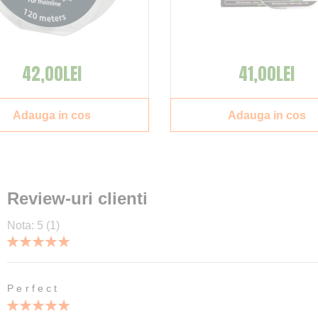
42,00LEI
41,00LEI
Adauga in cos
Adauga in cos
Review-uri clienti
Nota:
5
(1)
100
100
% of
Perfect
100%