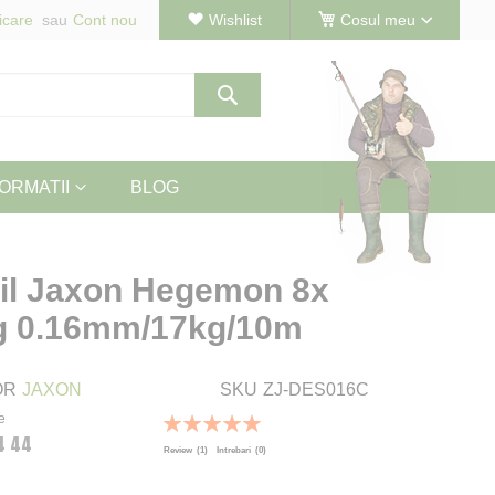
icare
Cont nou
Wishlist
Cosul meu
Cautare
ORMATII
BLOG
xtil Jaxon Hegemon 8x
g 0.16mm/17kg/10m
OR
JAXON
SKU
ZJ-DES016C
e
Rating:
4 44
100
100
% of
Review
(1)
Intrebari
(0)