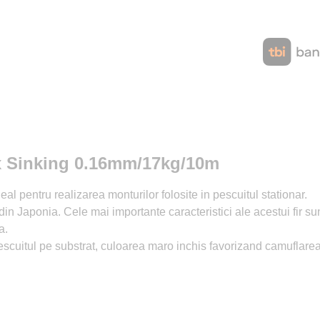
8x Sinking 0.16mm/17kg/10m
deal pentru realizarea monturilor folosite in pescuitul stationar.
e din Japonia. Cele mai importante caracteristici ale acestui fir 
a.
escuitul pe substrat, culoarea maro inchis favorizand camuflarea