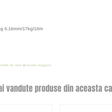
king 0.16mm/17kg/10m
onditii de retur
si
locatie magazin
.
ai vandute produse din aceasta ca