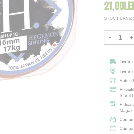
21,00LE
STOC FURNIZ
-
+
Livrare
Livrar
Retur G
Posibil
Star BT
Ridicar
Magazi
Comand
Cumpara