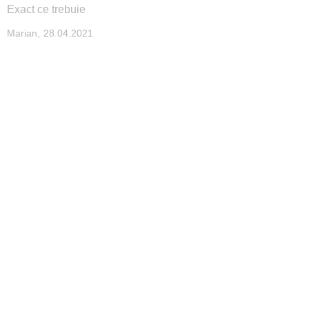
Exact ce trebuie
Publicata
Marian,
28.04.2021
pe