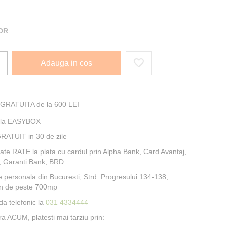
I
OR
Adauga in cos
 GRATUITA de la 600 LEI
e la EASYBOX
RATUIT in 30 de zile
itate RATE la plata cu cardul prin Alpha Bank, Card Avantaj,
, Garanti Bank, BRD
e personala din Bucuresti, Strd. Progresului 134-138,
n de peste 700mp
a telefonic la
031 4334444
 ACUM, platesti mai tarziu prin: