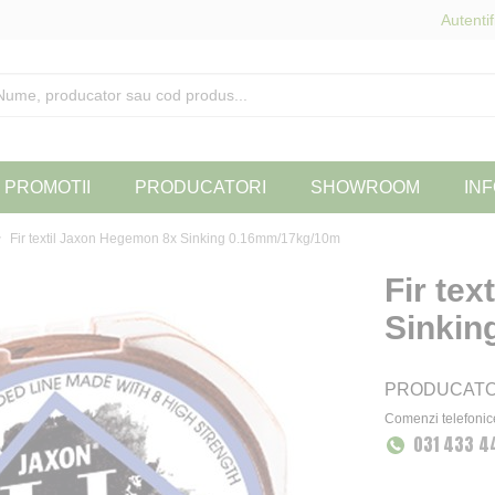
Autentif
PROMOTII
PRODUCATORI
SHOWROOM
INF
Fir textil Jaxon Hegemon 8x Sinking 0.16mm/17kg/10m
Fir te
Sinkin
PRODUCAT
Comenzi telefonic
031 433 4