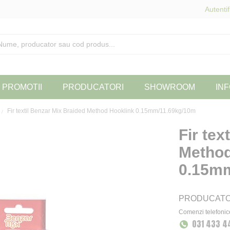
Autentif
PROMOTII
PRODUCATORI
SHOWROOM
INF
Fir textil Benzar Mix Braided Method Hooklink 0.15mm/11.69kg/10m
Fir tex
Method
0.15mm
PRODUCAT
Comenzi telefonic
031 433 4