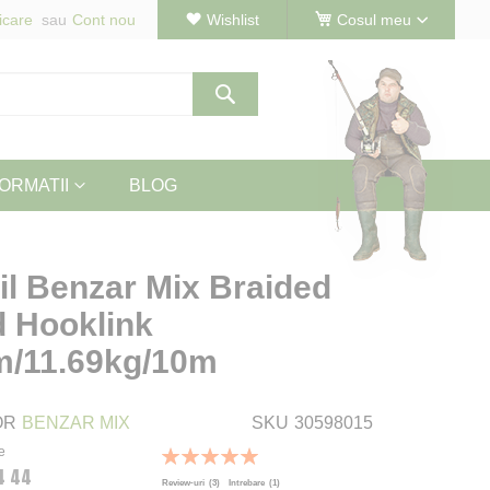
icare
Cont nou
Wishlist
Cosul meu
Cautare
ORMATII
BLOG
til Benzar Mix Braided
 Hooklink
/11.69kg/10m
OR
BENZAR MIX
SKU
30598015
e
Rating:
4 44
100
100
% of
Review-uri
(3)
Intrebare
(1)