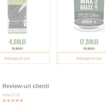
4,50LEI
17,59LEI
18,00LEI
22,00LEI
Adauga in cos
Adauga in cos
Review-uri clienti
Nota:
5
(3)
100
100
% of