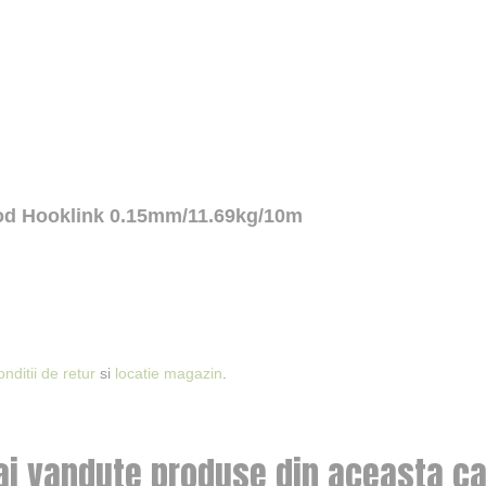
thod Hooklink 0.15mm/11.69kg/10m
onditii de retur
si
locatie magazin
.
ai vandute produse din aceasta ca