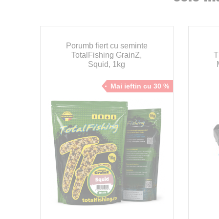
ne
Porumb fiert cu seminte
TotalFishing GrainZ,
T
Squid, 1kg
Mai ieftin cu 30 %