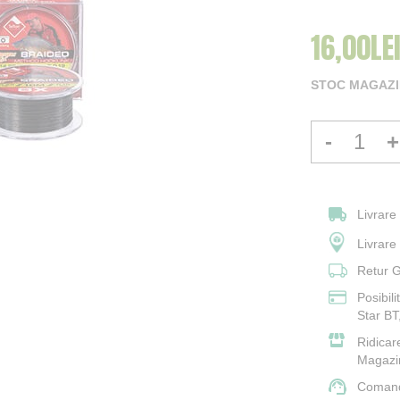
16,00LE
STOC MAGAZIN
-
+
Livrare
Livrar
Retur G
Posibil
Star BT
Ridicar
Magazi
Comand