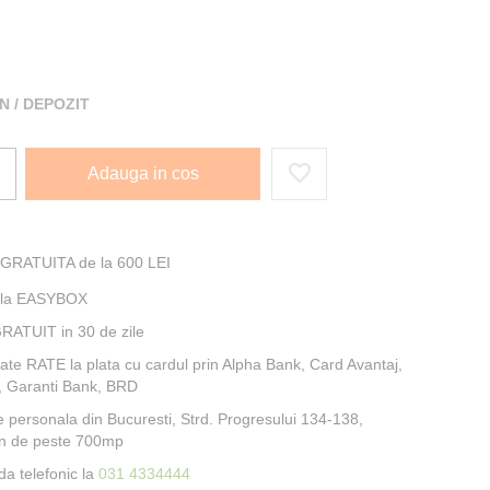
I
 / DEPOZIT
Adauga in cos
 GRATUITA de la 600 LEI
e la EASYBOX
RATUIT in 30 de zile
itate RATE la plata cu cardul prin Alpha Bank, Card Avantaj,
, Garanti Bank, BRD
e personala din Bucuresti, Strd. Progresului 134-138,
n de peste 700mp
a telefonic la
031 4334444