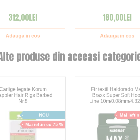
312,00LEI
180,00LEI
Adauga in cos
Adauga in cos
Alte produse din aceeasi categori
Carlige legate Korum
Fir textil Haldorado M
appler Hair Rigs Barbed
Braxx Super Soft Ho
Nr.8
Line 10m/0.08mm/4.3
NOU
Mai iefti
Mai ieftin cu 75 %