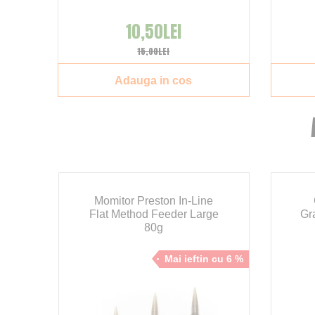
10,50LEI
15,00LEI
Adauga in cos
Momitor Preston In-Line
Flat Method Feeder Large
Gr
80g
Mai ieftin cu 6 %