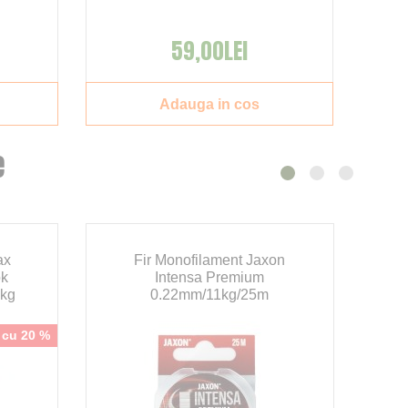
59,00LEI
Adauga in cos
e
ax
Fir Monofilament Jaxon
ok
Intensa Premium
2kg
0.22mm/11kg/25m
n cu 20 %