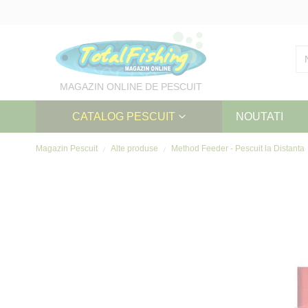
Skip
to
Content
MAGAZIN ONLINE DE PESCUIT
CATALOG PESCUIT
NOUTATI
Magazin Pescuit
Alte produse
Method Feeder - Pescuit la Distanta