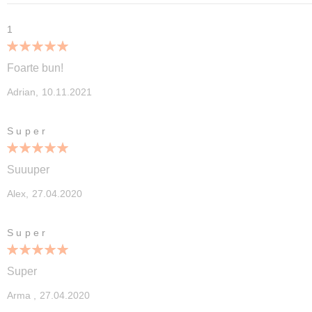
1
100%
Foarte bun!
Publicata
Adrian,
10.11.2021
pe
Super
100%
Suuuper
Publicata
Alex,
27.04.2020
pe
Super
100%
Super
Publicata
Arma ,
27.04.2020
pe