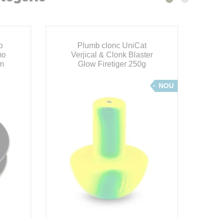
p
Plumb clonc UniCat
mo
Verjical & Clonk Blaster
m
Glow Firetiger 250g
NOU