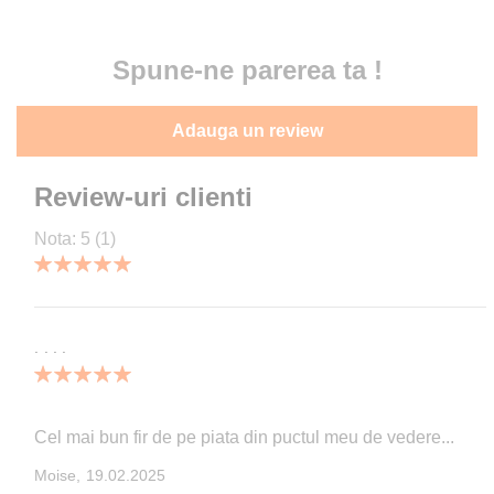
Spune-ne parerea ta !
Adauga un review
Review-uri clienti
Nota:
5
(1)
100
100
% of
....
100%
Cel mai bun fir de pe piata din puctul meu de vedere...
Publicata
Moise,
19.02.2025
pe