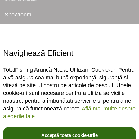
Showroom
Despre noi
Locatie magazin
Program magazin
Contact
Navighează Eficient
Abonare
TotalFishing Aruncă Nada: Utilizăm Cookie-uri Pentru
Conecteaza-te
a vă asigura cea mai bună experiență, siguranță și
viteză pe site-ul nostru de articole de pescuit! Unele
Sa ne cunoastem mai bine. Vino alaturi de noi pe reteaua ta preferata. Te
cookie-uri sunt necesare pentru a utiliza serviciile
asteptam cu stiri, surprize, concursuri, premii ...
noastre, pentru a îmbunătăți serviciile și pentru a ne
asigura că funcționează corect.
Află mai multe despre
alegerile tale.
Acceptă toate cookie-urile