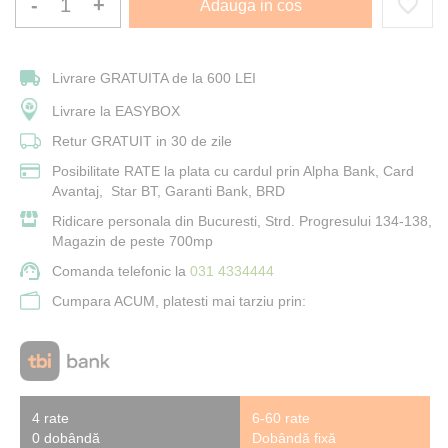
-
+
Adauga in cos
Livrare GRATUITA de la 600 LEI
Livrare la EASYBOX
Retur GRATUIT in 30 de zile
Posibilitate RATE la plata cu cardul prin Alpha Bank, Card
Avantaj, Star BT, Garanti Bank, BRD
Ridicare personala din Bucuresti, Strd. Progresului 134-138,
Magazin de peste 700mp
Comanda telefonic la
031 4334444
Cumpara ACUM, platesti mai tarziu prin:
4 rate
6-60 rate
0 dobândă
Dobândă fixă