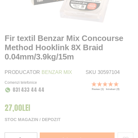
Fir textil Benzar Mix Concourse
Method Hooklink 8X Braid
0.04mm/3.9kg/15m
PRODUCATOR
BENZAR MIX
SKU
30597104
Comenzi telefonice
Rating:
031 433 44 44
100
100
% of
Review
(1)
Intrebari
(0)
27,00LEI
STOC MAGAZIN / DEPOZIT