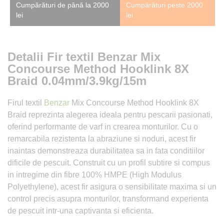
Cumpărături de până la 2000
Cumpărături peste 2000
lei
lei
Detalii Fir textil Benzar Mix
Concourse Method Hooklink 8X
Braid 0.04mm/3.9kg/15m
Firul textil
Benzar
Mix Concourse Method Hooklink 8X
Braid reprezinta alegerea ideala pentru pescarii pasionati,
oferind performante de varf in crearea monturilor. Cu o
remarcabila rezistenta la abraziune si noduri, acest fir
inaintas demonstreaza durabilitatea sa in fata conditiilor
dificile de pescuit. Construit cu un profil subtire si compus
in intregime din fibre 100% HMPE (High Modulus
Polyethylene), acest fir asigura o sensibilitate maxima si un
control precis asupra monturilor, transformand experienta
de pescuit intr-una captivanta si eficienta.