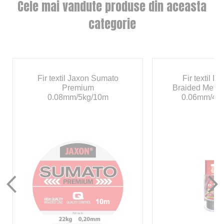
Cele mai vandute produse din aceasta
categorie
Fir textil Jaxon Sumato
Fir textil B
Premium
Braided Metho
0.08mm/5kg/10m
0.06mm/4.2