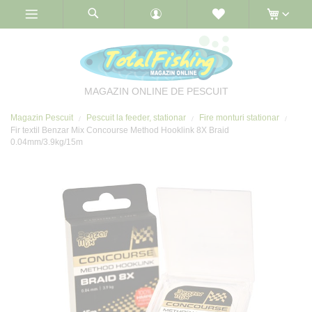
Skip
to
Content
MAGAZIN ONLINE DE PESCUIT
Magazin Pescuit
Pescuit la feeder, stationar
Fire monturi stationar
Fir textil Benzar Mix Concourse Method Hooklink 8X Braid
0.04mm/3.9kg/15m