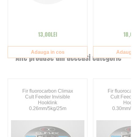
13,00LEI
18,00
Adauga in cos
Adauga i
Alte produse din aceeasi categorie
Fir fluorocarbon Climax
Fir fluorocar
Cult Feeder Invisible
Cult Feeder 
Hooklink
Hookl
0.26mm/5kg/25m
0.30mm/6.