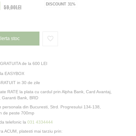
I
al
DISCOUNT
31%
59,00LEI
lerta stoc
 GRATUITA de la 600 LEI
e la EASYBOX
RATUIT in 30 de zile
itate RATE la plata cu cardul prin Alpha Bank, Card Avantaj,
, Garanti Bank, BRD
e personala din Bucuresti, Strd. Progresului 134-138,
n de peste 700mp
a telefonic la
031 4334444
 ACUM, platesti mai tarziu prin: