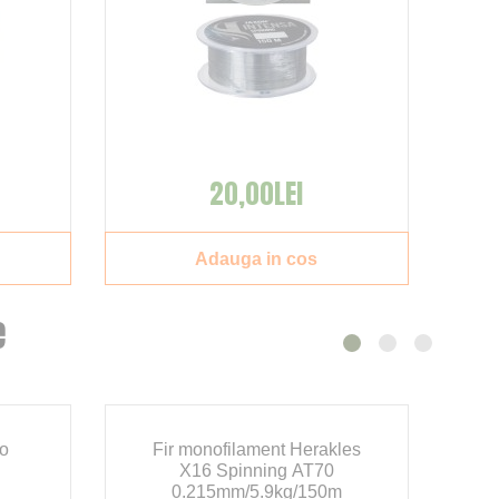
20,00LEI
Adauga in cos
e
do
Fir monofilament Herakles
X16 Spinning AT70
0.215mm/5.9kg/150m