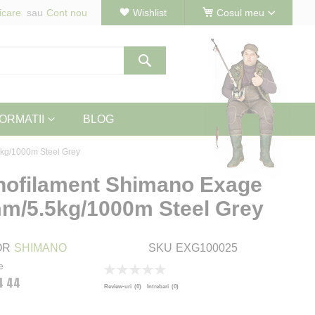
icare
Cont nou
Wishlist
Cosul meu
Cautare
ORMATII
BLOG
kg/1000m Steel Grey
nofilament Shimano Exage
m/5.5kg/1000m Steel Grey
OR
SHIMANO
SKU
EXG100025
e
Rating:
4 44
0
100
% of
Review-uri
(0)
Intrebari
(0)