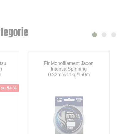
tegorie
tsu
Fir Monofilament Jaxon
F
n
Intensa Spinning
m
0.22mm/11kg/150m
n cu 54 %