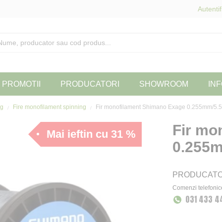
Autentif
PROMOTII
PRODUCATORI
SHOWROOM
INF
ng
Fire monofilament spinning
Fir monofilament Shimano Exage 0.255mm/5.5
Fir mo
Mai ieftin cu 31 %
0.255m
PRODUCAT
Comenzi telefonic
031 433 4