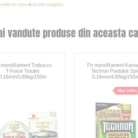
onditii de retur
si
locatie magazin
.
ai vandute produse din aceasta ca
r monofilament Trabucco
Fir monofilament Kama
T-Force Trouter
Techron Predator Spi
0.16mm/3.80kg/150m
0.18mm/4.95kg/150
Mai iefti