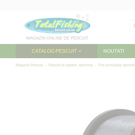
Skip
to
Content
MAGAZIN ONLINE DE PESCUIT
CATALOG PESCUIT
NOUTATI
Magazin Pescuit
Pescuit la rapitori, spinning
Fire principale spinni