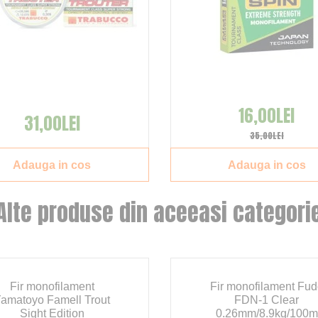
16,00LEI
31,00LEI
35,00LEI
Adauga in cos
Adauga in cos
Alte produse din aceeasi categori
Fir monofilament
Fir monofilament Fu
amatoyo Famell Trout
FDN-1 Clear
Sight Edition
0.26mm/8.9kg/100m