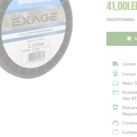
41,00LE
Pret Speci
INDISPONIBIL
A
Livrare
Livrar
Retur G
Posibil
Star BT
Ridicar
Magazi
Comand
Cumpara