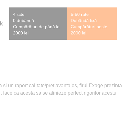
4 rate
6-60 rate
0 dobândă
Dobândă fixă
Cumpărături de până la
Cumpărături peste
2000 lei
2000 lei
si un raport calitate/pret avantajos, firul Exage prezinta
i, face ca acesta sa se alinieze perfect rigorilor acestui