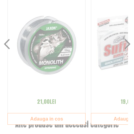
21,00LEI
19,00
Adauga in cos
Adauga i
Alte produse din aceeasi categorie