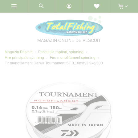
Skip
to
Content
MAGAZIN ONLINE DE PESCUIT
Magazin Pescuit
Pescuit la rapitori, spinning
Fire principale spinning
Fire monofilament spinning
Fir monofilament Daiwa Tournament SF 0.18mm/2.9kg/300