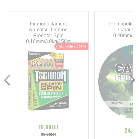
Fir monofilament
Fir monofila
Kamatsu Techron
Carat Sp
Predator Spin
0,40mm/25
0.16mm/3.9kg/150m
Mai ieftin cu 54 %
16,00LEI
24,00
35,00LEI