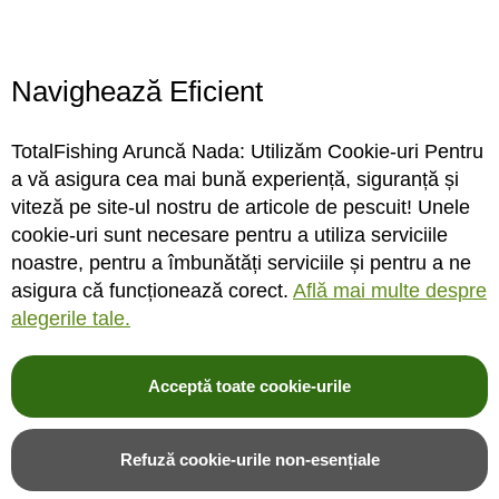
Locatie magazin
Program magazin
Contact
Navighează Eficient
Abonare
TotalFishing Aruncă Nada: Utilizăm Cookie-uri Pentru
Conecteaza-te
a vă asigura cea mai bună experiență, siguranță și
viteză pe site-ul nostru de articole de pescuit! Unele
Sa ne cunoastem mai bine. Vino alaturi de noi pe reteaua ta preferata. Te
cookie-uri sunt necesare pentru a utiliza serviciile
asteptam cu stiri, surprize, concursuri, premii ...
noastre, pentru a îmbunătăți serviciile și pentru a ne
asigura că funcționează corect.
Află mai multe despre
alegerile tale.
Acceptă toate cookie-urile
© 2004-2026 TotalFishing SRL. Toate drepturile rezervate. Cititi
termeni si
conditii
,
fisiere cookie
,
politica de confidentialitate si protectia datelor
si
Refuză cookie-urile non-esențiale
ANPC
.
* Pozele produselor sunt folosite cu acordul furnizorilor si sunt doar cu titlu de