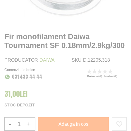
Fir monofilament Daiwa
Tournament SF 0.18mm/2.9kg/300
PRODUCATOR
DAIWA
SKU
D.12205.318
Comenzi telefonice
Rating:
031 433 44 44
0
100
% of
Review-uri
(0)
Intrebari
(0)
31,00LEI
STOC DEPOZIT
-
+
Adauga in cos