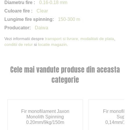
0.16-0.18 mm
Clear
150-300 m
Daiwa
Vezi informatii despre
transport si livrare,
modalitati de plata
,
conditii de retur
si
locatie magazin
.
Cele mai vandute produse din aceasta
categorie
Fir monofilament Jaxon
Fir monofila
Monolith Spinning
Super
0.20mm/9kg/150m
0,14mm/1,8