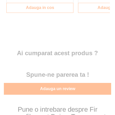
Adauga in cos
Adauga i
Ai cumparat acest produs ?
Spune-ne parerea ta !
Adauga un review
Pune o intrebare despre Fir