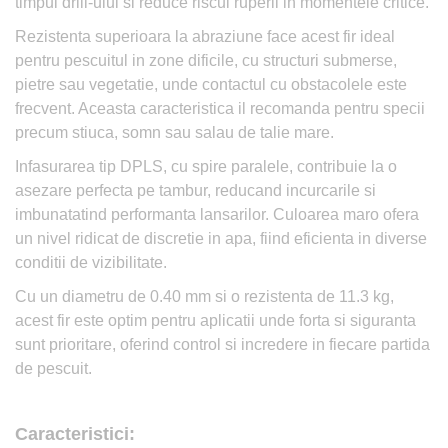
timpul drill-ului si reduce riscul ruperii in momentele critice.
Rezistenta superioara la abraziune face acest fir ideal
pentru pescuitul in zone dificile, cu structuri submerse,
pietre sau vegetatie, unde contactul cu obstacolele este
frecvent. Aceasta caracteristica il recomanda pentru specii
precum stiuca, somn sau salau de talie mare.
Infasurarea tip DPLS, cu spire paralele, contribuie la o
asezare perfecta pe tambur, reducand incurcarile si
imbunatatind performanta lansarilor. Culoarea maro ofera
un nivel ridicat de discretie in apa, fiind eficienta in diverse
conditii de vizibilitate.
Cu un diametru de 0.40 mm si o rezistenta de 11.3 kg,
acest fir este optim pentru aplicatii unde forta si siguranta
sunt prioritare, oferind control si incredere in fiecare partida
de pescuit.
Caracteristici: