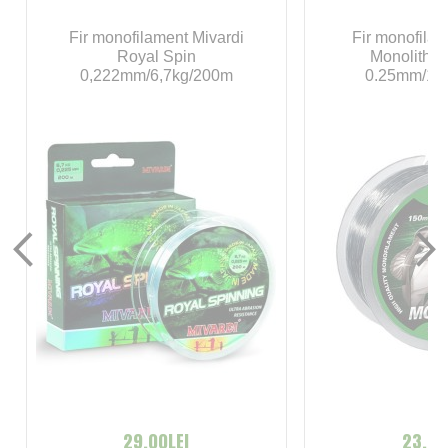
Fir monofilament Mivardi
Fir monofila
Royal Spin
Monolith S
0,222mm/6,7kg/200m
0.25mm/13
29,00LEI
23,00