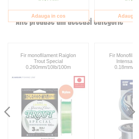
Adauga in cos
Adauga i
Alte produse din aceeasi categorie
Fir monofilament Raiglon
Fir Monofila
Trout Special
Intensa S
0.260mm/10lb/100m
0.18mm/7k