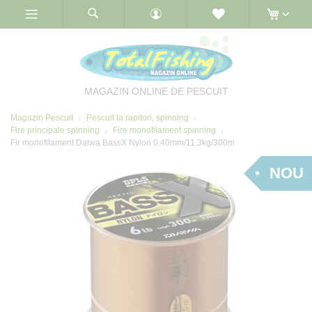
Skip
to
Content
MAGAZIN ONLINE DE PESCUIT
Magazin Pescuit
Pescuit la rapitori, spinning
Fire principale spinning
Fire monofilament spinning
Fir monofilament Daiwa BassX Nylon 0.40mm/11.3kg/300m
NOU