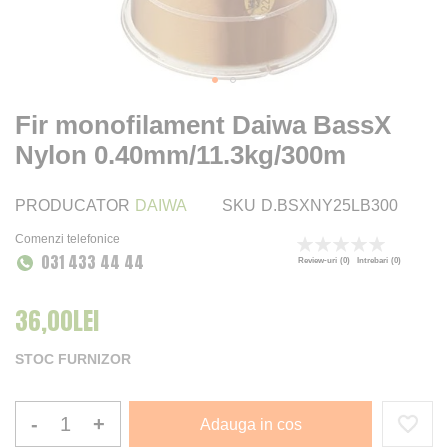
Fir monofilament Daiwa BassX
Nylon 0.40mm/11.3kg/300m
PRODUCATOR
DAIWA
SKU
D.BSXNY25LB300
Comenzi telefonice
Rating:
031 433 44 44
0
100
% of
Review-uri
(0)
Intrebari
(0)
36,00LEI
STOC FURNIZOR
-
+
Adauga in cos