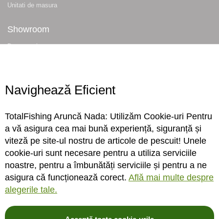
Unitati de masura
Showroom
Despre noi
Locatie magazin
Program magazin
Contact
Navighează Eficient
Abonare
TotalFishing Aruncă Nada: Utilizăm Cookie-uri Pentru
Conecteaza-te
a vă asigura cea mai bună experiență, siguranță și
viteză pe site-ul nostru de articole de pescuit! Unele
Sa ne cunoastem mai bine. Vino alaturi de noi pe reteaua ta preferata. Te
cookie-uri sunt necesare pentru a utiliza serviciile
asteptam cu stiri, surprize, concursuri, premii ...
noastre, pentru a îmbunătăți serviciile și pentru a ne
asigura că funcționează corect.
Află mai multe despre
alegerile tale.