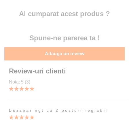
Ai cumparat acest produs ?
Spune-ne parerea ta !
Adauga un review
Review-uri clienti
Nota:
5
(3)
100
100
% of
Buzzbar ngt cu 2 posturi reglabil
100%