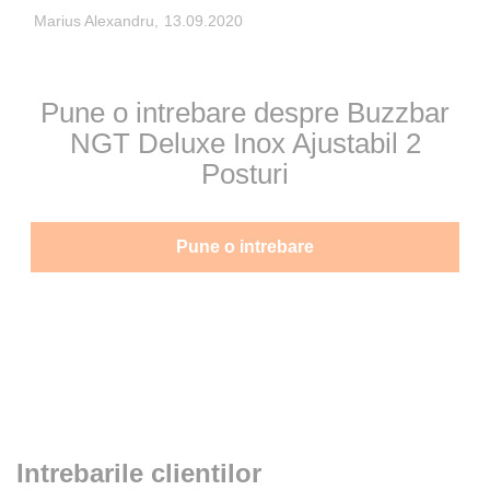
Publicata
Marius Alexandru,
13.09.2020
pe
Pune o intrebare despre Buzzbar
NGT Deluxe Inox Ajustabil 2
Posturi
Pune o intrebare
Intrebarile clientilor