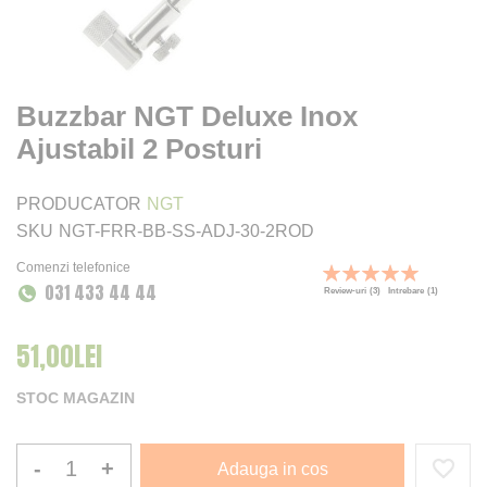
Buzzbar NGT Deluxe Inox
Ajustabil 2 Posturi
PRODUCATOR
NGT
SKU
NGT-FRR-BB-SS-ADJ-30-2ROD
Comenzi telefonice
Rating:
031 433 44 44
100
100
% of
Review-uri
(3)
Intrebare
(1)
51,00LEI
STOC MAGAZIN
-
+
Adauga in cos