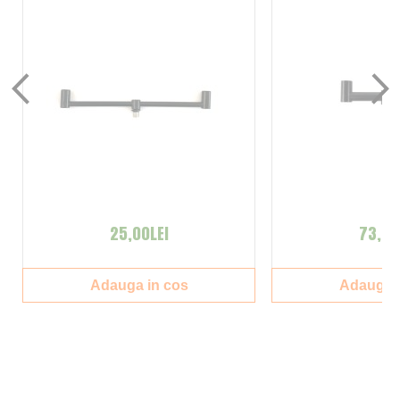
25,00LEI
73,00
Adauga in cos
Adauga i