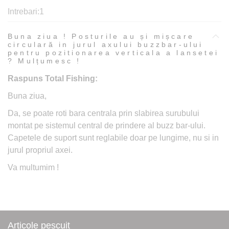
Intrebari:
1
Buna ziua ! Posturile au și mișcare
circulară in jurul axului buzzbar-ului
pentru pozitionarea verticala a lansetei
? Mulțumesc !
Raspuns Total Fishing:
Buna ziua,
Da, se poate roti bara centrala prin slabirea surubului
montat pe sistemul central de prindere al buzz bar-ului.
Capetele de suport sunt reglabile doar pe lungime, nu si in
jurul propriul axei.
Va multumim !
Articole pescuit