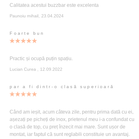
Calitatea acestui buzzbar este excelenta
Publicata
Paunoiu mihail,
23.04.2024
pe
Foarte bun
100%
Practic și ocupă puțin spațiu.
Publicata
Lucian Curea ,
12.09.2022
pe
par a fi dintr-o clasă superioară
100%
Când am ieșit, acum câteva zile, pentru prima dată cu ei,
așezați pe picheți de inox, prietenul meu i-a confundat cu
o clasă de top, cu preț înzecit mai mare. Sunt ușor de
montat, iar faptul că sunt reglabili constituie un avantaj.