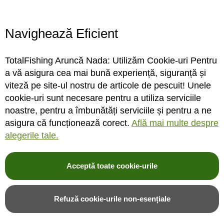
Program magazin
Contact
Navighează Eficient
Abonare
TotalFishing Aruncă Nada: Utilizăm Cookie-uri Pentru
Conecteaza-te
a vă asigura cea mai bună experiență, siguranță și
viteză pe site-ul nostru de articole de pescuit! Unele
Sa ne cunoastem mai bine. Vino alaturi de noi pe reteaua ta preferata. Te
cookie-uri sunt necesare pentru a utiliza serviciile
asteptam cu stiri, surprize, concursuri, premii ...
noastre, pentru a îmbunătăți serviciile și pentru a ne
asigura că funcționează corect.
Află mai multe despre
alegerile tale.
Acceptă toate cookie-urile
© 2004-2026 TotalFishing SRL. Toate drepturile rezervate. Cititi
termeni si
conditii
,
fisiere cookie
,
politica de confidentialitate si protectia datelor
si
Refuză cookie-urile non-esențiale
ANPC
.
* Pozele produselor sunt folosite cu acordul furnizorilor si sunt doar cu titlu de
prezentare, produsul poate sa nu arate identic cu poza.