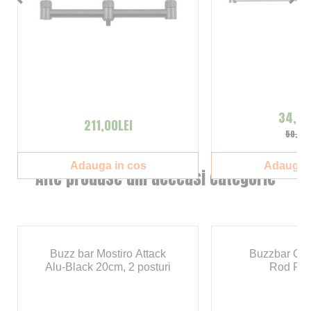
34,00
211,00LEI
50,00L
Adauga in cos
Adauga i
Alte produse din aceeasi categorie
Buzz bar Mostiro Attack
Buzzbar Carp
Alu-Black 20cm, 2 posturi
Rod Rea