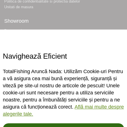
Politica de confidentialitate si protectia datelor
Unitati de masura
Showroom
Despre noi
Locatie magazin
Program magazin
Contact
Navighează Eficient
Abonare
TotalFishing Aruncă Nada: Utilizăm Cookie-uri Pentru
Conecteaza-te
a vă asigura cea mai bună experiență, siguranță și
viteză pe site-ul nostru de articole de pescuit! Unele
Sa ne cunoastem mai bine. Vino alaturi de noi pe reteaua ta preferata. Te
cookie-uri sunt necesare pentru a utiliza serviciile
asteptam cu stiri, surprize, concursuri, premii ...
noastre, pentru a îmbunătăți serviciile și pentru a ne
asigura că funcționează corect.
Află mai multe despre
alegerile tale.