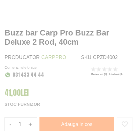
Buzz bar Carp Pro Buzz Bar
Deluxe 2 Rod, 40cm
PRODUCATOR
CARPPRO
SKU
CPZD4002
Comenzi telefonice
Rating:
031 433 44 44
0
100
% of
Review-uri
(0)
Intrebari
(0)
41,00LEI
STOC FURNIZOR
-
+
Adauga in cos