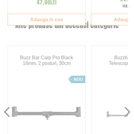
47,00LEI
112,00
Adauga in cos
Adauga i
Alte produse din aceeasi categorie
Buzz Bar Carp Pro Black
Buzzbar 
16mm, 2 posturi, 30cm
Telescopic 
NOU