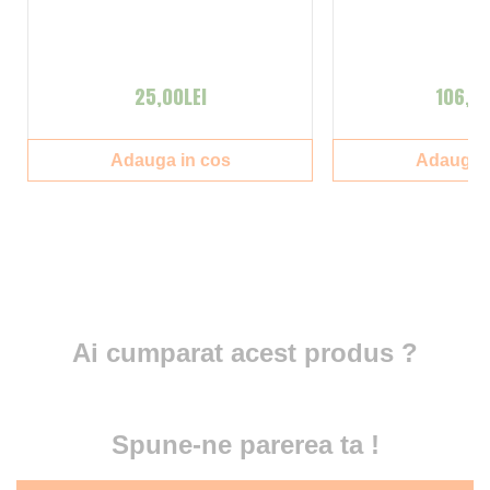
25,00LEI
106,00
Adauga in cos
Adauga i
Ai cumparat acest produs ?
Spune-ne parerea ta !