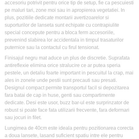
accesoriu potrivit pentru orice tip de setup, fie ca pescuiesti
pe maluri tari, zone moi sau in apropierea vegetatiei. In
plus, pozitiile dedicate montarii avertizoarelor si
suporturilor de lanseta sunt echipate cu contrapiulite
special concepute pentru a bloca ferm accesoriile,
prevenind slabirea lor accidentala in timpul trasaturilor
puternice sau la contactul cu firul tensionat.
Finisajul negru mat aduce un plus de discretie. Suprafata
antireflexie elimina orice stralucire ce ar putea speria
pestele, un detaliu foarte important in pescuitul la crap, mai
ales in zonele unde pestii sunt precauti sau presati.
Designul compact permite transportul facil si depozitarea
fara batai de cap in huse, genti sau compartimente
dedicate. Desi este usor, buzz bar-ul este surprinzator de
robust si poate face fata utilizarii frecvente, fara deformari
sau jocuri in filet.
Lungimea de 40cm este ideala pentru pozitionarea corecta
a doua lansete, lasand suficient spatiu intre ele pentru