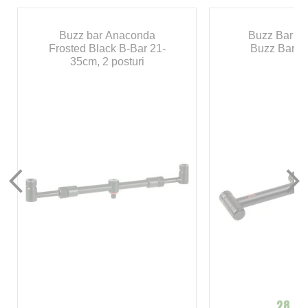
Buzz bar Anaconda
Buzz Bar JR
Frosted Black B-Bar 21-
Buzz Bars, 
35cm, 2 posturi
28,00