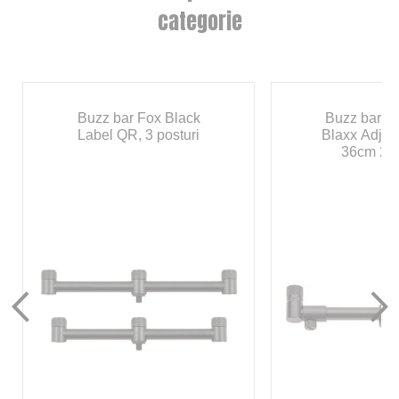
categorie
Buzz bar Fox Black
Buzz bar A
Label QR, 3 posturi
Blaxx Adjus
36cm 2 p