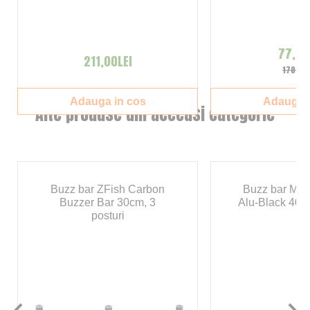
77,00
211,00LEI
170,00
Adauga in cos
Adauga i
Alte produse din aceeasi categorie
Buzz bar ZFish Carbon
Buzz bar Most
Buzzer Bar 30cm, 3
Alu-Black 40cm
posturi