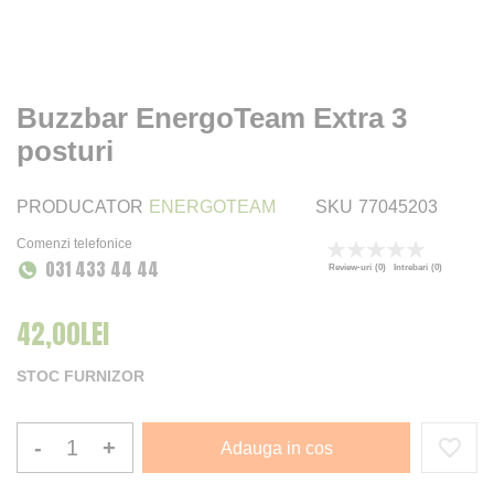
Buzzbar EnergoTeam Extra 3
posturi
PRODUCATOR
ENERGOTEAM
SKU
77045203
Comenzi telefonice
Rating:
031 433 44 44
0
100
% of
Review-uri
(0)
Intrebari
(0)
42,00LEI
STOC FURNIZOR
-
+
Adauga in cos