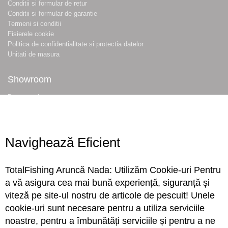
Conditii si formular de retur
Conditii si formular de garantie
Termeni si conditii
Fisierele cookie
Politica de confidentialitate si protectia datelor
Unitati de masura
Showroom
Despre noi
Locatie magazin
Program magazin
Contact
Navighează Eficient
Abonare
TotalFishing Aruncă Nada: Utilizăm Cookie-uri Pentru
Conecteaza-te
a vă asigura cea mai bună experiență, siguranță și
viteză pe site-ul nostru de articole de pescuit! Unele
Sa ne cunoastem mai bine. Vino alaturi de noi pe reteaua ta preferata. Te
cookie-uri sunt necesare pentru a utiliza serviciile
asteptam cu stiri, surprize, concursuri, premii ...
noastre, pentru a îmbunătăți serviciile și pentru a ne