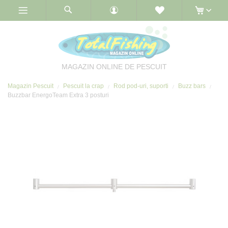
Skip
to
Content
MAGAZIN ONLINE DE PESCUIT
Magazin Pescuit
Pescuit la crap
Rod pod-uri, suporti
Buzz bars
Buzzbar EnergoTeam Extra 3 posturi