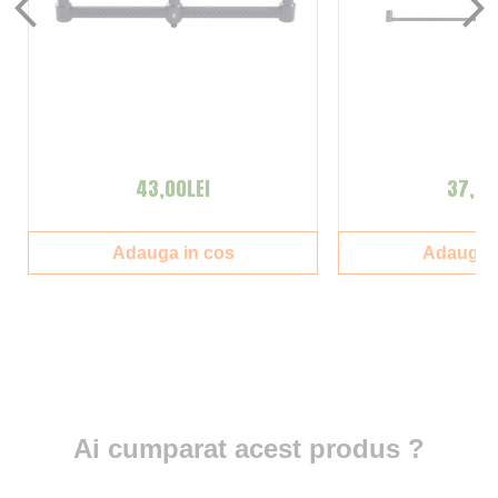
43,00LEI
37,00
Adauga in cos
Adauga i
Ai cumparat acest produs ?