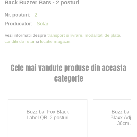
Back Buzzer Bars - 2 posturi
2
Solar
Vezi informatii despre
transport si livrare,
modalitati de plata
,
conditii de retur
si
locatie magazin
.
Cele mai vandute produse din aceasta
categorie
Buzz bar Fox Black
Buzz bar A
Label QR, 3 posturi
Blaxx Adjus
36cm 2 p