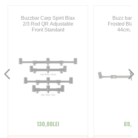
Buzzbar Carp Spirit Blax
Buzz bar A
2/3 Rod QR Adjustable
Frosted Black
Front Standard
44cm, 3 p
130,00LEI
69,00