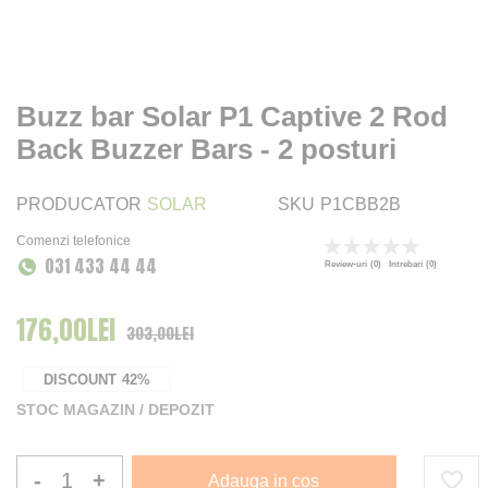
Buzz bar Solar P1 Captive 2 Rod
Back Buzzer Bars - 2 posturi
PRODUCATOR
SOLAR
SKU
P1CBB2B
Comenzi telefonice
Rating:
031 433 44 44
0
100
% of
Review-uri
(0)
Intrebari
(0)
176,00LEI
Pret Special
303,00LEI
DISCOUNT
42%
STOC MAGAZIN / DEPOZIT
-
+
Adauga in cos