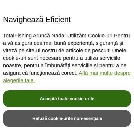
Program magazin
Contact
Navighează Eficient
Abonare
TotalFishing Aruncă Nada: Utilizăm Cookie-uri Pentru
Conecteaza-te
a vă asigura cea mai bună experiență, siguranță și
viteză pe site-ul nostru de articole de pescuit! Unele
Sa ne cunoastem mai bine. Vino alaturi de noi pe reteaua ta preferata. Te
cookie-uri sunt necesare pentru a utiliza serviciile
asteptam cu stiri, surprize, concursuri, premii ...
noastre, pentru a îmbunătăți serviciile și pentru a ne
asigura că funcționează corect.
Află mai multe despre
alegerile tale.
Acceptă toate cookie-urile
© 2004-2026 TotalFishing SRL. Toate drepturile rezervate. Cititi
termeni si
conditii
,
fisiere cookie
,
politica de confidentialitate si protectia datelor
si
Refuză cookie-urile non-esențiale
ANPC
.
* Pozele produselor sunt folosite cu acordul furnizorilor si sunt doar cu titlu de
prezentare, produsul poate sa nu arate identic cu poza.