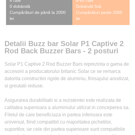
4 rate
6-60 rate
0 dobândă
Dobândă fixă
Cumpărături de până la 2000
Cumpărături peste 2000
lei
lei
Detalii Buzz bar Solar P1 Captive 2
Rod Back Buzzer Bars - 2 posturi
Solar P1 Captive 2 Rod Buzzer Bars reprezinta o gama de
accesorii a producatorului britanic Solar ce se remarca
datorita constructiei rigide de aluminiu, finisajului anodizat,
si greutatii reduse.
Asigurarea durabilitatii si a rezistentei este realizata de
calitatea superioara a aluminiului utilizat in conceperea sa.
Filetul de care beneficiaza in partea inferioara este
universal, fiind compatibil cu majoritatea pichetilor,
suportilor, iar cele din partea superioare sunt compatibile