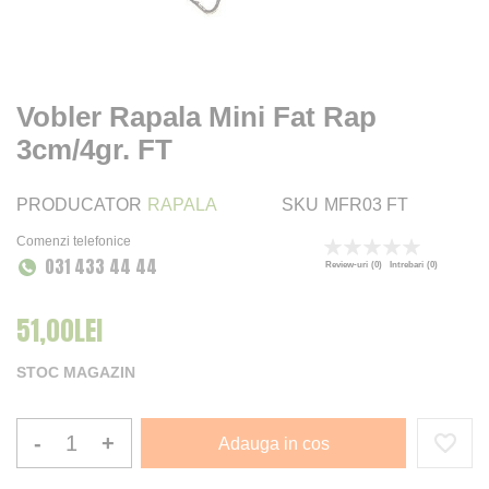
Vobler Rapala Mini Fat Rap
3cm/4gr. FT
PRODUCATOR
RAPALA
SKU
MFR03 FT
Comenzi telefonice
Rating:
031 433 44 44
0
100
% of
Review-uri
(0)
Intrebari
(0)
51,00LEI
STOC MAGAZIN
-
+
Adauga in cos