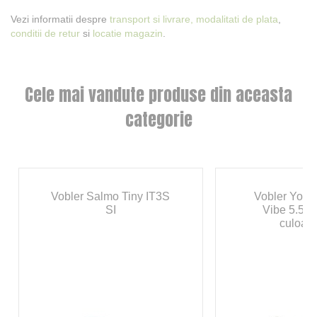
Vezi informatii despre
transport si livrare,
modalitati de plata
,
conditii de retur
si
locatie magazin
.
Cele mai vandute produse din aceasta
categorie
Vobler Salmo Tiny IT3S
Vobler Yo-Zu
SI
Vibe 5.5cm
culoar