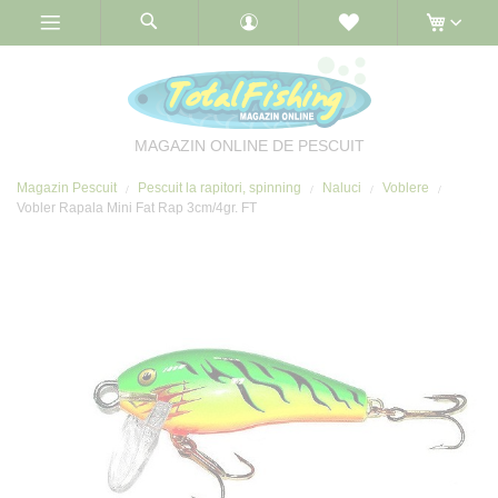
Skip
to
Content
MAGAZIN ONLINE DE PESCUIT
Magazin Pescuit
Pescuit la rapitori, spinning
Naluci
Voblere
Vobler Rapala Mini Fat Rap 3cm/4gr. FT