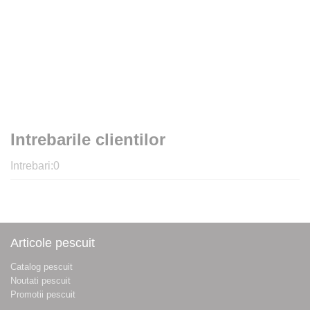
Intrebarile clientilor
Intrebari:
0
Articole pescuit
Catalog pescuit
Noutati pescuit
Promotii pescuit