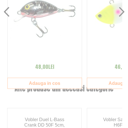
48,00LEI
46,00
Adauga in cos
Adauga i
Alte produse din aceeasi categorie
Vobler Duel L-Bass
Vobler Salm
Crank DD 50F 5cm,
H6F 