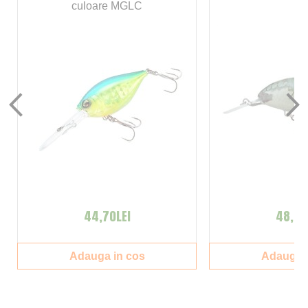
culoare MGLC
44,70LEI
48,00
Adauga in cos
Adauga i