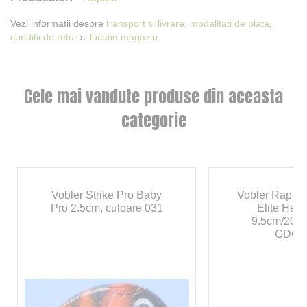
Vezi informatii despre
transport si livrare,
modalitati de plata
,
conditii de retur
si
locatie magazin
.
Cele mai vandute produse din aceasta
categorie
Vobler Strike Pro Baby
Vobler Rapal
Pro 2.5cm, culoare 031
Elite Hea
9.5cm/20g,
GDGA