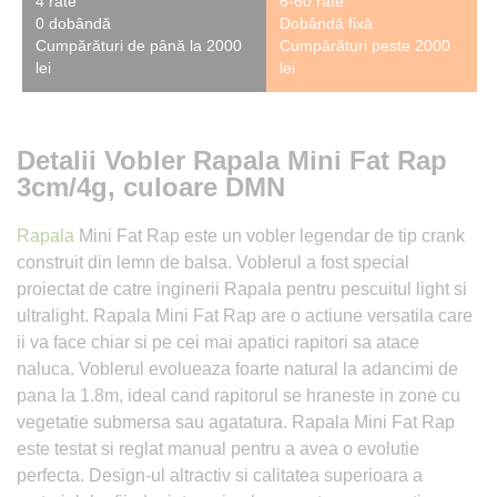
4 rate
6-60 rate
0 dobândă
Dobândă fixă
Cumpărături de până la 2000
Cumpărături peste 2000
lei
lei
Detalii Vobler Rapala Mini Fat Rap
3cm/4g, culoare DMN
Rapala
Mini Fat Rap este un vobler legendar de tip crank
construit din lemn de balsa. Voblerul a fost special
proiectat de catre inginerii Rapala pentru pescuitul light si
ultralight. Rapala Mini Fat Rap are o actiune versatila care
ii va face chiar si pe cei mai apatici rapitori sa atace
naluca. Voblerul evolueaza foarte natural la adancimi de
pana la 1.8m, ideal cand rapitorul se hraneste in zone cu
vegetatie submersa sau agatatura. Rapala Mini Fat Rap
este testat si reglat manual pentru a avea o evolutie
perfecta. Design-ul altractiv si calitatea superioara a