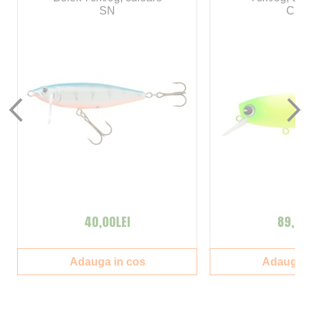
SN
Char
40,00LEI
89,00
Adauga in cos
Adauga i