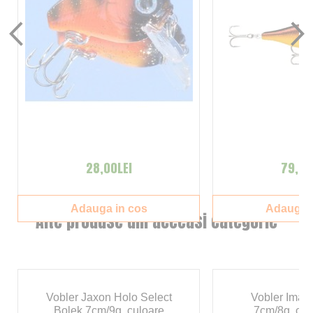
28,00LEI
79,00
Adauga in cos
Adauga i
Alte produse din aceeasi categorie
Vobler Jaxon Holo Select
Vobler Ima 
Bolek 7cm/9g, culoare
7cm/8g, cul