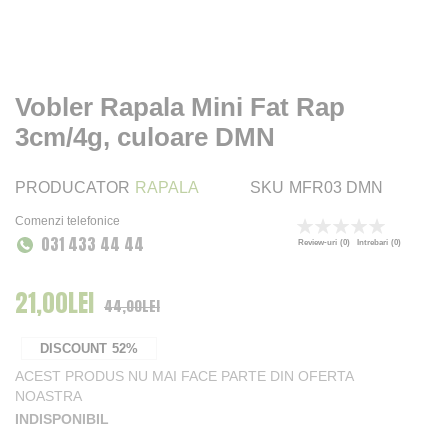
Vobler Rapala Mini Fat Rap
3cm/4g, culoare DMN
PRODUCATOR
RAPALA
SKU
MFR03 DMN
Comenzi telefonice
Rating:
031 433 44 44
0
100
% of
Review-uri
(0)
Intrebari
(0)
21,00LEI
Pret Special
44,00LEI
DISCOUNT
52%
ACEST PRODUS NU MAI FACE PARTE DIN OFERTA
NOASTRA
INDISPONIBIL