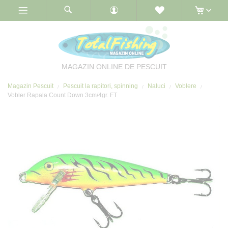
Skip
to
Content
MAGAZIN ONLINE DE PESCUIT
Magazin Pescuit
Pescuit la rapitori, spinning
Naluci
Voblere
Vobler Rapala Count Down 3cm/4gr. FT