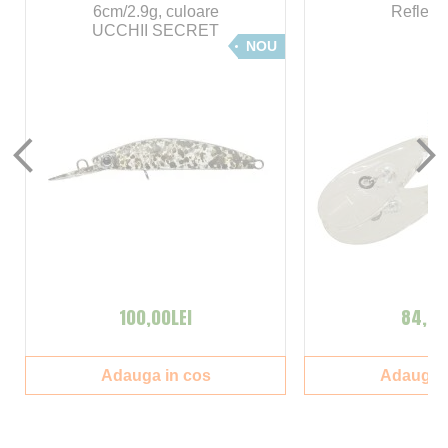
6cm/2.9g, culoare
Reflect
UCCHII SECRET
NOU
100,00LEI
84,00
Adauga in cos
Adauga i