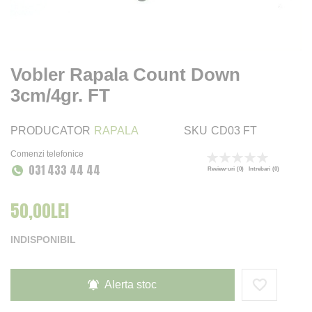
Vobler Rapala Count Down
3cm/4gr. FT
PRODUCATOR
RAPALA
SKU
CD03 FT
Comenzi telefonice
Rating:
031 433 44 44
0
100
% of
Review-uri
(0)
Intrebari
(0)
50,00LEI
INDISPONIBIL
Alerta stoc