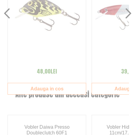
48,00LEI
39,00
Adauga in cos
Adauga i
Alte produse din aceeasi categorie
Vobler Daiwa Presso
Vobler Hide
Doubleclutch 60F1
11cm/17.5g,