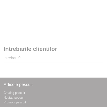
Intrebarile clientilor
Intrebari:
0
Articole pescuit
Catalog pescuit
Noutati pescuit
Promotii pescuit