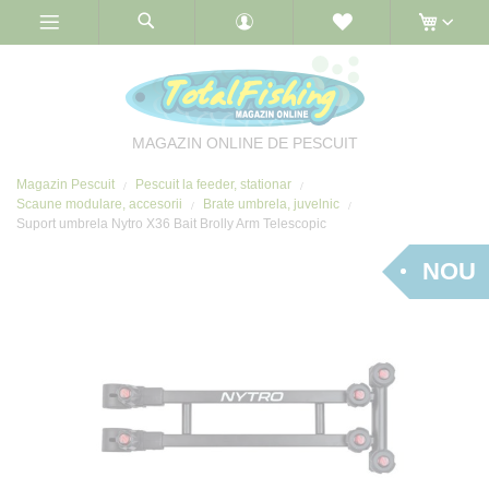
Skip
to
Content
MAGAZIN ONLINE DE PESCUIT
Magazin Pescuit
Pescuit la feeder, stationar
Scaune modulare, accesorii
Brate umbrela, juvelnic
Suport umbrela Nytro X36 Bait Brolly Arm Telescopic
NOU