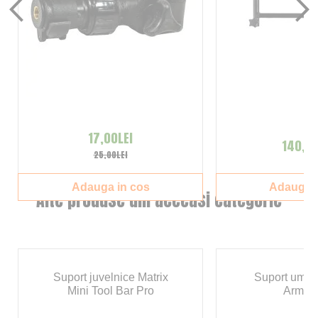
17,00LEI
140,00
25,00LEI
Adauga in cos
Adauga i
Alte produse din aceeasi categorie
Suport juvelnice Matrix
Suport umbr
Mini Tool Bar Pro
Arm 3