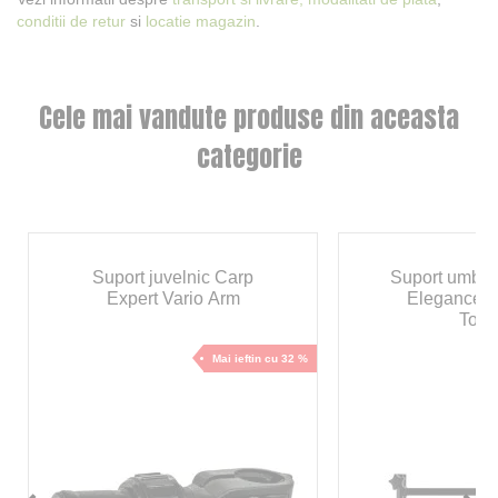
conditii de retur
si
locatie magazin
.
Cele mai vandute produse din aceasta
categorie
Suport juvelnic Carp
Suport umbre
Expert Vario Arm
Elegance T
Touc
Mai ieftin cu 32 %