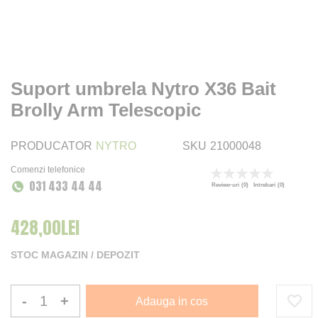
Suport umbrela Nytro X36 Bait
Brolly Arm Telescopic
PRODUCATOR
NYTRO
SKU
21000048
Comenzi telefonice
Rating:
031 433 44 44
0
100
% of
Review-uri
(0)
Intrebari
(0)
428,00LEI
STOC MAGAZIN / DEPOZIT
-
+
Adauga in cos