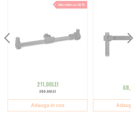
Mai ieftin cu 16 %
211,00LEI
68,00
250,00LEI
Adauga in cos
Adauga i