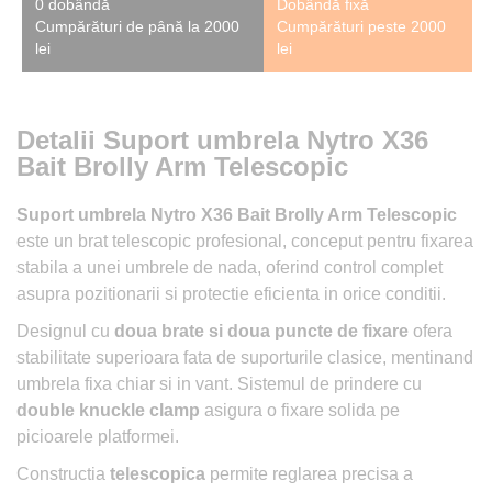
0 dobândă
Dobândă fixă
Cumpărături de până la 2000
Cumpărături peste 2000
lei
lei
Detalii Suport umbrela Nytro X36
Bait Brolly Arm Telescopic
Suport umbrela Nytro X36 Bait Brolly Arm Telescopic
este un brat telescopic profesional, conceput pentru fixarea
stabila a unei umbrele de nada, oferind control complet
asupra pozitionarii si protectie eficienta in orice conditii.
Designul cu
doua brate si doua puncte de fixare
ofera
stabilitate superioara fata de suporturile clasice, mentinand
umbrela fixa chiar si in vant. Sistemul de prindere cu
double knuckle clamp
asigura o fixare solida pe
picioarele platformei.
Constructia
telescopica
permite reglarea precisa a