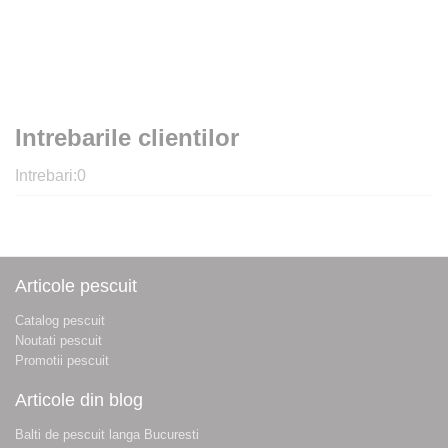
Intrebarile clientilor
Intrebari:
0
Articole pescuit
Catalog pescuit
Noutati pescuit
Promotii pescuit
Articole din blog
Balti de pescuit langa Bucuresti