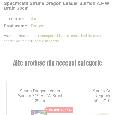
Specificatii Struna Dragon Leader Surflon A.F.W
Braid 30cm
Titan
Dragon
Vezi informatii despre
transport si livrare,
modalitati de plata
,
conditii de retur
si
locatie magazin
.
Alte produse din aceeasi categorie
Struna Dragon Leader
Struna Sav
Surflon X19 A.F.W Braid
Regenerato
25cm
50cm/1.00
Mai ieftin cu 47 %