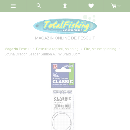
Skip
to
Content
MAGAZIN ONLINE DE PESCUIT
Magazin Pescuit
Pescuit la rapitori, spinning
Fire, strune spinning
Struna Dragon Leader Surflon A.F.W Braid 30cm