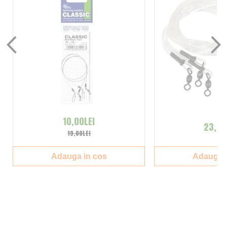
10,00LEI
23,00
19,00LEI
Adauga in cos
Adauga i