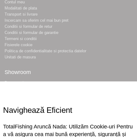
Contul meu
Modalitati de plata
Transport si livrare
Incercam sa oferim cel mai bun pret
Conditii si formular de retur
Conditii si formular de garantie
Termeni si conditii
Fisierele cookie
Politica de confidentialitate si protectia datelor
Unitati de masura
Showroom
Despre noi
Locatie magazin
Program magazin
Contact
Navighează Eficient
Abonare
TotalFishing Aruncă Nada: Utilizăm Cookie-uri Pentru
Conecteaza-te
a vă asigura cea mai bună experiență, siguranță și