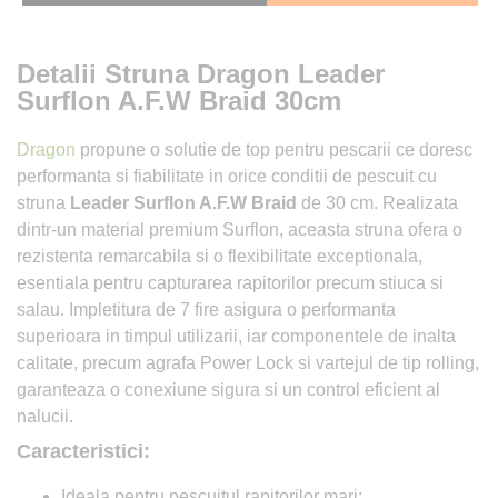
Detalii Struna Dragon Leader
Surflon A.F.W Braid 30cm
Dragon
propune o solutie de top pentru pescarii ce doresc
performanta si fiabilitate in orice conditii de pescuit cu
struna
Leader Surflon A.F.W Braid
de 30 cm. Realizata
dintr-un material premium Surflon, aceasta struna ofera o
rezistenta remarcabila si o flexibilitate exceptionala,
esentiala pentru capturarea rapitorilor precum stiuca si
salau. Impletitura de 7 fire asigura o performanta
superioara in timpul utilizarii, iar componentele de inalta
calitate, precum agrafa Power Lock si vartejul de tip rolling,
garanteaza o conexiune sigura si un control eficient al
nalucii.
Caracteristici:
Ideala pentru pescuitul rapitorilor mari;