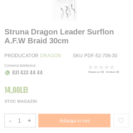
Struna Dragon Leader Surflon
A.F.W Braid 30cm
PRODUCATOR
DRAGON
SKU
PDF-52-709-30
Comenzi telefonice
Rating:
031 433 44 44
0
100
% of
Review-uri
(0)
Intrebari
(0)
14,00LEI
STOC MAGAZIN
-
+
Adauga in cos