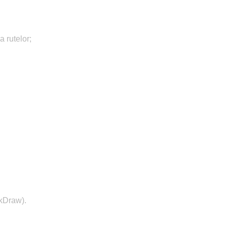
 rutelor;
ckDraw).