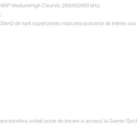
 CHIRP Medium/High ClearVu: 260/455/800 kHz;
;
00km2 de harti suport pentru marcarea punctelor de interes sau a
utem transfera unitatii punte de trecere si accesul la Garmin Qui