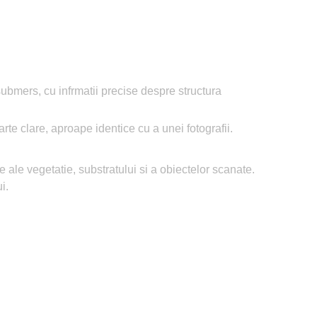
submers, cu infrmatii precise despre structura
te clare, aproape identice cu a unei fotografii.
 ale vegetatie, substratului si a obiectelor scanate.
i.