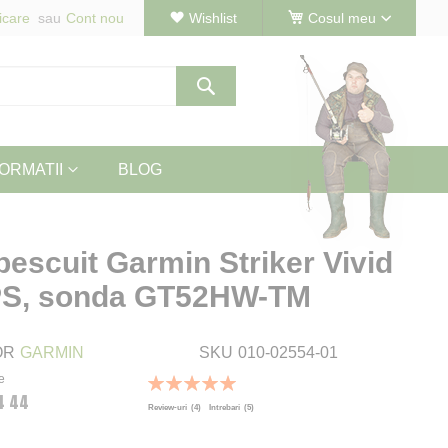
icare
Cont nou
Wishlist
Cosul meu
Cautare
ORMATII
BLOG
pescuit Garmin Striker Vivid
PS, sonda GT52HW-TM
OR
GARMIN
SKU
010-02554-01
e
Rating:
4 44
100
100
% of
Review-uri
(4)
Intrebari
(5)