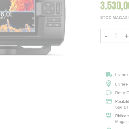
3.530,0
Pret Speci
STOC MAGAZIN
-
+
Livrare
Livrar
Retur G
Posibil
Star BT
Ridicar
Magazi