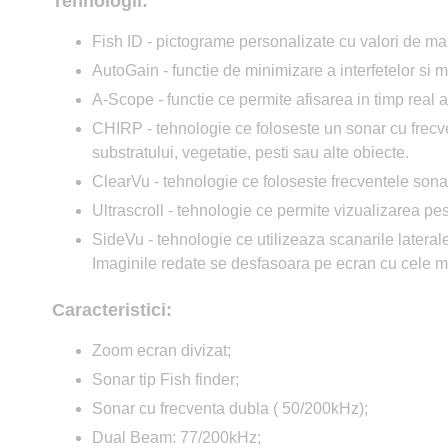
Tehnologii:
Fish ID - pictograme personalizate cu valori de mar
AutoGain - functie de minimizare a interfetelor si m
A-Scope - functie ce permite afisarea in timp real a 
CHIRP - tehnologie ce foloseste un sonar cu frecven
substratului, vegetatie, pesti sau alte obiecte.
ClearVu - tehnologie ce foloseste frecventele sonar
Ultrascroll - tehnologie ce permite vizualizarea pesti
SideVu - tehnologie ce utilizeaza scanarile laterale
Imaginile redate se desfasoara pe ecran cu cele mai
Caracteristici:
Zoom ecran divizat;
Sonar tip Fish finder;
Sonar cu frecventa dubla ( 50/200kHz);
Dual Beam: 77/200kHz;