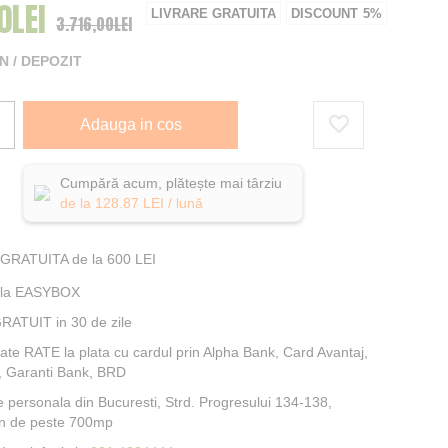
0LEI
al
LIVRARE GRATUITA
DISCOUNT
5%
3.716,00LEI
 / DEPOZIT
Adauga in cos
Cumpără acum, plătește mai târziu
de la
128.87
LEI / lună
 GRATUITA de la 600 LEI
e la EASYBOX
RATUIT in 30 de zile
itate RATE la plata cu cardul prin Alpha Bank, Card Avantaj,
, Garanti Bank, BRD
e personala din Bucuresti, Strd. Progresului 134-138,
n de peste 700mp