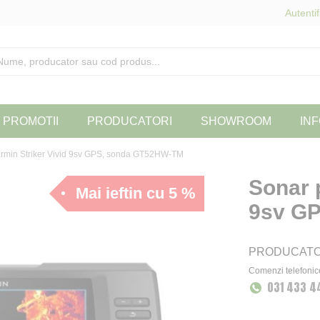
Autentif
PROMOTII
PRODUCATORI
SHOWROOM
INF
armin Striker Vivid 9sv GPS, sonda GT52HW-TM
Sonar 
Mai ieftin cu 5 %
9sv G
PRODUCAT
Comenzi telefonic
031 433 4