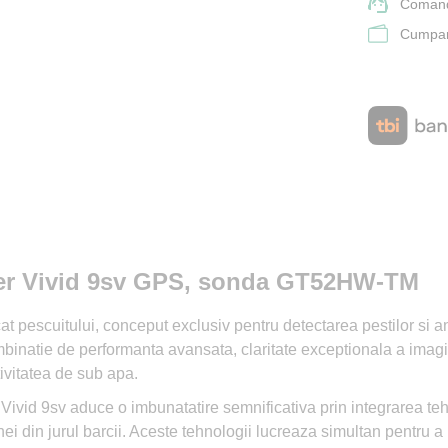
Comand
Cumpara
iker Vivid 9sv GPS, sonda GT52HW-TM
cat pescuitului, conceput exclusiv pentru detectarea pestilor si an
natie de performanta avansata, claritate exceptionala a imaginilor
tivitatea de sub apa.
er Vivid 9sv aduce o imbunatatire semnificativa prin integrarea 
i din jurul barcii. Aceste tehnologii lucreaza simultan pentru a r