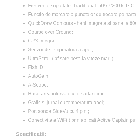
Frecvente suportate: Traditional: 50/77/200 kHz
Functie de marcare a punctelor de trecere pe harta
QuickDraw Contours - harti integrate si pana la 80
Course over Ground;
GPS integrat;
Senzor de temperatura a apei;
UltraScroll ( afisare pesti la viteze mari );
Fish ID;
AutoGain;
A-Scope;
Hasurarea intervalului de adancimi;
Grafic si jurnal cu temperatura apei;
Port sonda SideVu cu 4 pini;
Conectivitate WiFi ( prin aplicati Active Captain p
Specificatii: