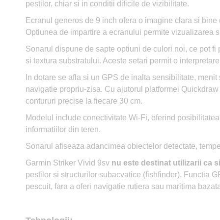
pestilor, chiar si in conditii dificile de vizibilitate.
Ecranul generos de 9 inch ofera o imagine clara si bine de
Optiunea de impartire a ecranului permite vizualizarea si
Sonarul dispune de sapte optiuni de culori noi, ce pot fi p
si textura substratului. Aceste setari permit o interpretare
In dotare se afla si un GPS de inalta sensibilitate, menit 
navigatie propriu-zisa. Cu ajutorul platformei Quickdraw
contururi precise la fiecare 30 cm.
Modelul include conectivitate Wi-Fi, oferind posibilitatea
informatiilor din teren.
Sonarul afiseaza adancimea obiectelor detectate, tempera
Garmin Striker Vivid 9sv
nu este destinat utilizarii ca
pestilor si structurilor subacvatice (fishfinder). Functia
pescuit, fara a oferi navigatie rutiera sau maritima bazat