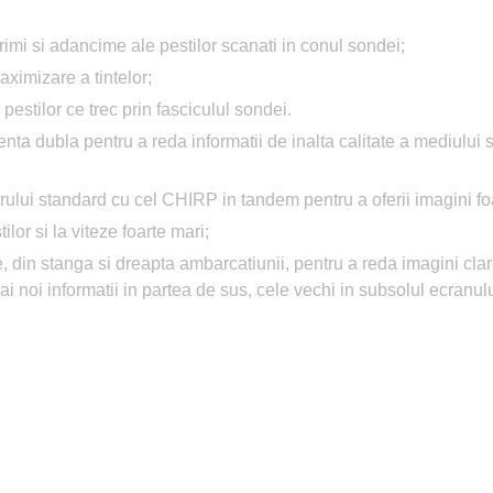
imi si adancime ale pestilor scanati in conul sondei;
aximizare a tintelor;
pestilor ce trec prin fasciculul sondei.
ta dubla pentru a reda informatii de inalta calitate a mediului 
ului standard cu cel CHIRP in tandem pentru a oferii imagini foar
lor si la viteze foarte mari;
, din stanga si dreapta ambarcatiunii, pentru a reda imagini clare
 noi informatii in partea de sus, cele vechi in subsolul ecranulu