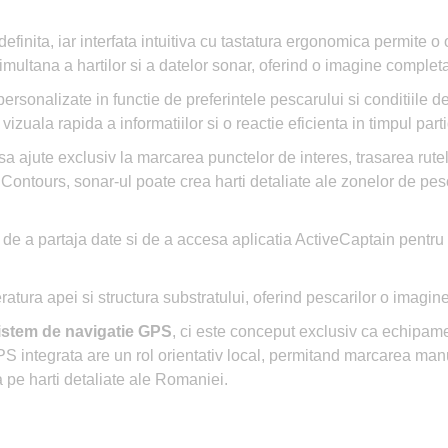
finita, iar interfata intuitiva cu tastatura ergonomica permite o
multana a hartilor si a datelor sonar, oferind o imagine complet
ersonalizate in functie de preferintele pescarului si conditiile de 
 vizuala rapida a informatiilor si o reactie eficienta in timpul part
sa ajute exclusiv la marcarea punctelor de interes, trasarea rutelo
 Contours, sonar-ul poate crea harti detaliate ale zonelor de pe
 de a partaja date si de a accesa aplicatia ActiveCaptain pentru 
tura apei si structura substratului, oferind pescarilor o imagine
 sistem de navigatie GPS
, ci este conceput exclusiv ca echipame
 GPS integrata are un rol orientativ local, permitand marcarea manu
a pe harti detaliate ale Romaniei.