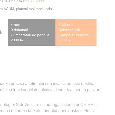
a telefonic la
031 4334444
 ACUM, platesti mai tarziu prin:
4 rate
6-60 rate
0 dobândă
Dobândă fixă
Cumpărături de până la
Cumpărături peste
2000 lei
2000 lei
aliza precisa a reliefului subacvatic, nu este destinat
 si functionalitate intuitiva, fiind ideal pentru pescarii
tehnologiei SideVu, care se adauga sistemelor CHIRP si
eda contururi clare ale fundului apei, obstacolelor si