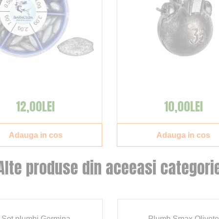
12,00LEI
10,00LEI
Adauga in cos
Adauga in cos
Alte produse din aceeasi categori
Set plumbi Germina
Plumb Smax Olivet