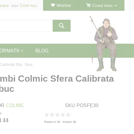
icare
Cont nou
Wishlist
Cosul meu
Cautare
ORMATII
BLOG
Calibrata 30g - 5buc
umbi Colmic Sfera Calibrata
5buc
OR
COLMIC
SKU
POSFE30
e
Rating:
4 44
0
100
% of
Review-uri
(0)
Intrebari
(0)