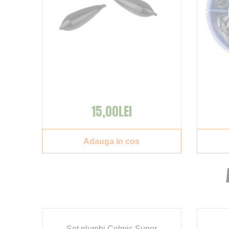
15,00LEI
Adauga in cos
2
Set plumbi Colmic Super