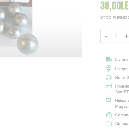
38,00LE
STOC FURNIZ
-
+
Livrare
Livrar
Retur G
Posibil
Star BT
Ridicar
Magazi
Comand
Cumpara