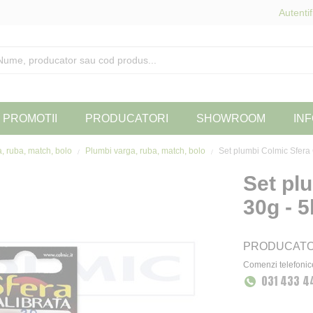
Autentif
PROMOTII
PRODUCATORI
SHOWROOM
INF
a, ruba, match, bolo
Plumbi varga, ruba, match, bolo
Set plumbi Colmic Sfera 
Set pl
30g - 
PRODUCAT
Comenzi telefonic
031 433 4