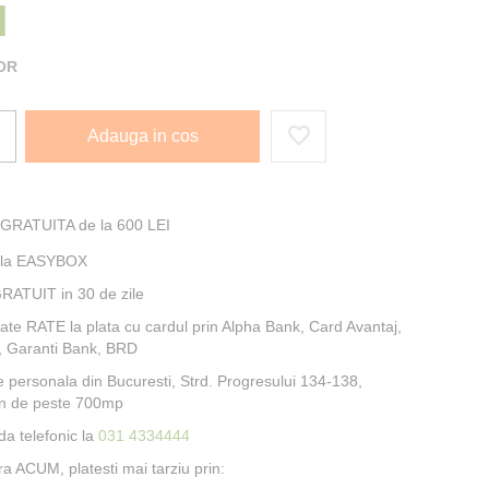
I
OR
Adauga in cos
 GRATUITA de la 600 LEI
e la EASYBOX
RATUIT in 30 de zile
itate RATE la plata cu cardul prin Alpha Bank, Card Avantaj,
, Garanti Bank, BRD
e personala din Bucuresti, Strd. Progresului 134-138,
n de peste 700mp
a telefonic la
031 4334444
 ACUM, platesti mai tarziu prin: