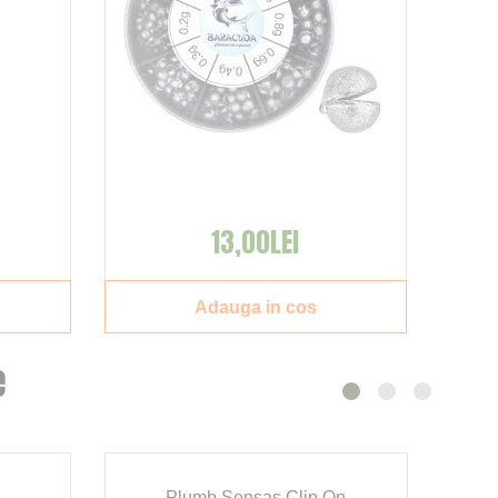
13,00LEI
Adauga in cos
e
e
Plumb Sensas Clip On