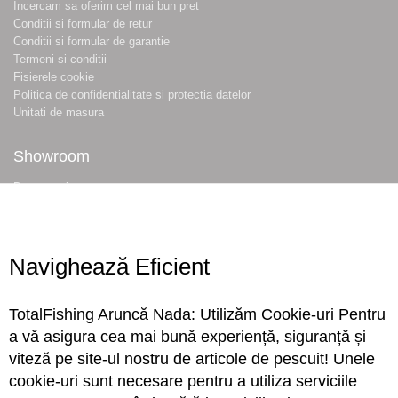
Incercam sa oferim cel mai bun pret
Conditii si formular de retur
Conditii si formular de garantie
Termeni si conditii
Fisierele cookie
Politica de confidentialitate si protectia datelor
Unitati de masura
Showroom
Despre noi
Locatie magazin
Program magazin
Contact
Navighează Eficient
Abonare
TotalFishing Aruncă Nada: Utilizăm Cookie-uri Pentru
Conecteaza-te
a vă asigura cea mai bună experiență, siguranță și
viteză pe site-ul nostru de articole de pescuit! Unele
Sa ne cunoastem mai bine. Vino alaturi de noi pe reteaua ta preferata. Te
cookie-uri sunt necesare pentru a utiliza serviciile
asteptam cu stiri, surprize, concursuri, premii ...