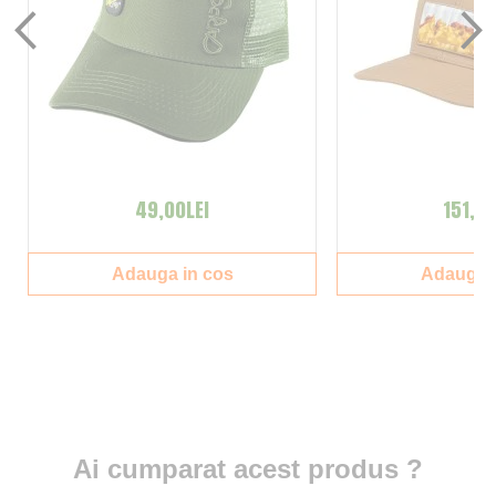
49,00LEI
151,00
Adauga in cos
Adauga i
Ai cumparat acest produs ?