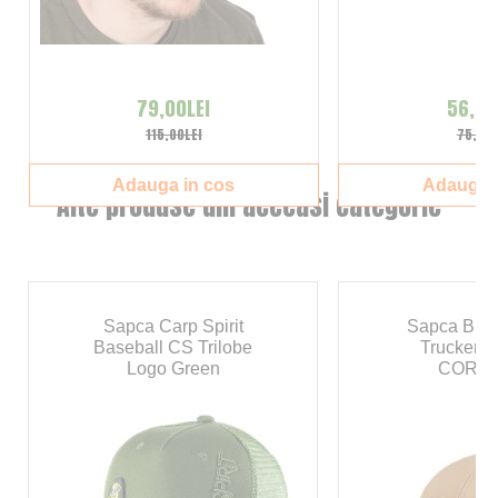
79,00LEI
56,00
115,00LEI
75,00L
Adauga in cos
Adauga i
Alte produse din aceeasi categorie
Sapca Carp Spirit
Sapca Buff
Baseball CS Trilobe
Trucker 
Logo Green
CORD