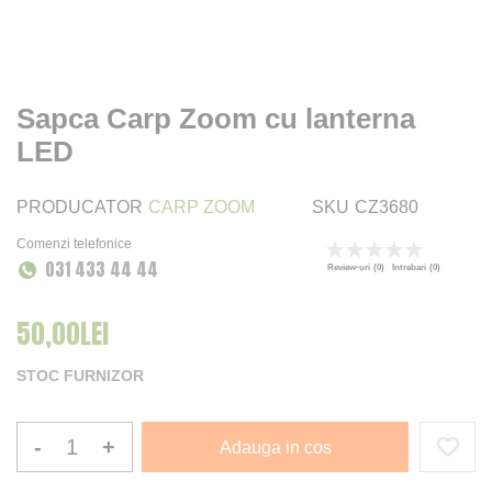
Sapca Carp Zoom cu lanterna
LED
PRODUCATOR
CARP ZOOM
SKU
CZ3680
Comenzi telefonice
Rating:
031 433 44 44
0
100
% of
Review-uri
(0)
Intrebari
(0)
50,00LEI
STOC FURNIZOR
-
+
Adauga in cos