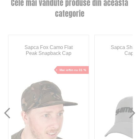
Cele mai vandute produse din aceasta
categorie
Sapca Fox Camo Flat
Sapca Shim
Peak Snapback Cap
Cap G
Mai ieftin cu 31 %