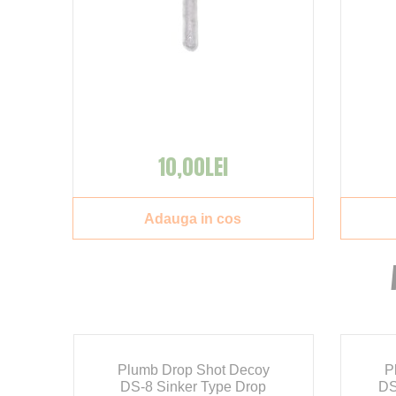
10,00LEI
Adauga in cos
la
Plumb Drop Shot Decoy
P
DS-8 Sinker Type Drop
DS