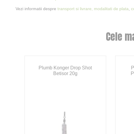
Vezi informatii despre
transport si livrare,
modalitati de plata
,
c
Cele m
t
Plumb Konger Drop Shot
P
Betisor 20g
P