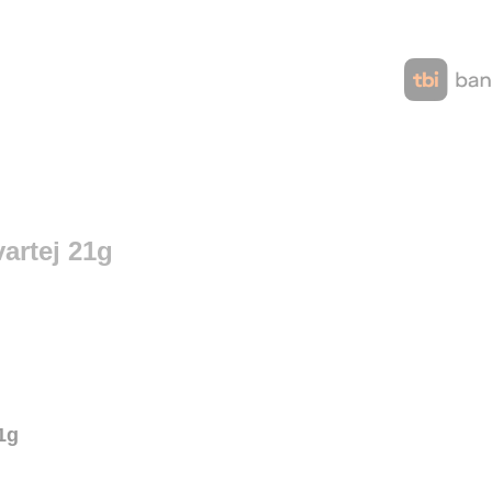
artej 21g
1g