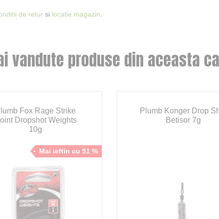
onditii de retur
si
locatie magazin
.
ai vandute produse din aceasta ca
lumb Fox Rage Strike
Plumb Konger Drop S
oint Dropshot Weights
Betisor 7g
10g
Mai ieftin cu 51 %