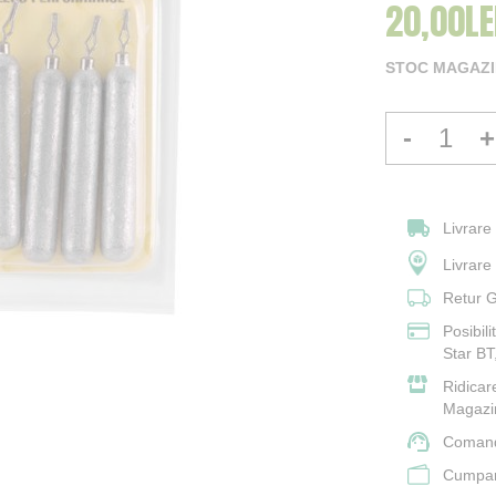
20,00LE
STOC MAGAZIN
-
+
Livrare
Livrar
Retur G
Posibil
Star BT
Ridicar
Magazi
Comand
Cumpara