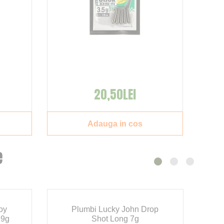
20,50LEI
Adauga in cos
e
oy
Plumbi Lucky John Drop
 9g
Shot Long 7g