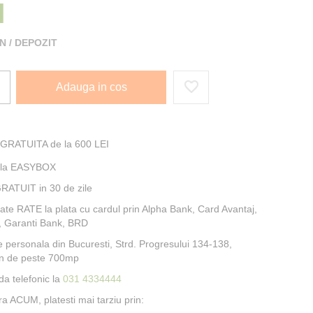
I
 / DEPOZIT
Adauga in cos
 GRATUITA de la 600 LEI
e la EASYBOX
RATUIT in 30 de zile
itate RATE la plata cu cardul prin Alpha Bank, Card Avantaj,
, Garanti Bank, BRD
e personala din Bucuresti, Strd. Progresului 134-138,
n de peste 700mp
a telefonic la
031 4334444
 ACUM, platesti mai tarziu prin: