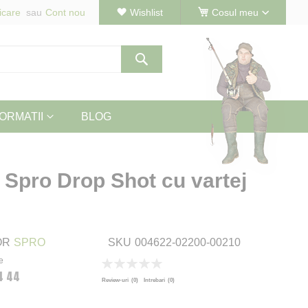
icare
Cont nou
Wishlist
Cosul meu
Cautare
ORMATII
BLOG
 Spro Drop Shot cu vartej
OR
SPRO
SKU
004622-02200-00210
e
Rating:
4 44
0
100
% of
Review-uri
(0)
Intrebari
(0)