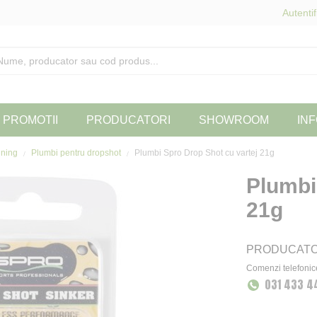
Autentif
PROMOTII
PRODUCATORI
SHOWROOM
INF
inning
Plumbi pentru dropshot
Plumbi Spro Drop Shot cu vartej 21g
Plumbi
21g
PRODUCAT
Comenzi telefonic
031 433 4