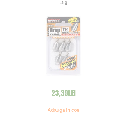
18g
 cu 8 %
23,39LEI
Adauga in cos