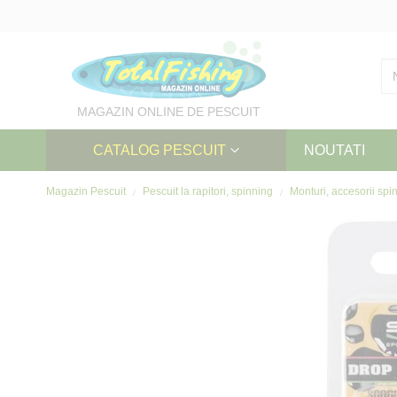
Skip
to
Content
MAGAZIN ONLINE DE PESCUIT
CATALOG PESCUIT
NOUTATI
Magazin Pescuit
Pescuit la rapitori, spinning
Monturi, accesorii sp