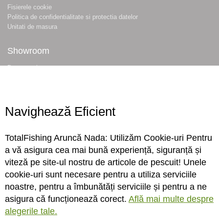
Fisierele cookie
Politica de confidentialitate si protectia datelor
Unitati de masura
Showroom
Despre noi
Locatie magazin
Program magazin
Contact
Navighează Eficient
Abonare
TotalFishing Aruncă Nada: Utilizăm Cookie-uri Pentru
Conecteaza-te
a vă asigura cea mai bună experiență, siguranță și
viteză pe site-ul nostru de articole de pescuit! Unele
Sa ne cunoastem mai bine. Vino alaturi de noi pe reteaua ta preferata. Te
cookie-uri sunt necesare pentru a utiliza serviciile
asteptam cu stiri, surprize, concursuri, premii ...
noastre, pentru a îmbunătăți serviciile și pentru a ne
asigura că funcționează corect.
Află mai multe despre
alegerile tale.