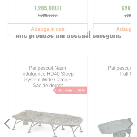
1.285,00LEI
620,00
1.700,00LEI
790,00
Adauga in cos
Adauga i
Alte produse din aceeasi categorie
Pat pescuit Nash
Pat pescuit 
Indulgence HD40 Sleep
Full Co
System Wide Camo +
Sac de dormit
Mai ieftin cu 10 %