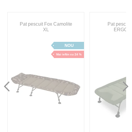
Pat pescuit Fox Camolite
Pat pescuit
XL
ERGO 
NOU
Mai ieftin cu 24 %