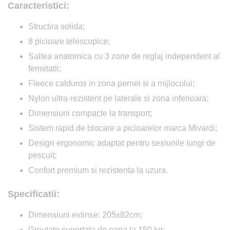
Caracteristici:
Structira solida;
8 picioare telescopice;
Saltea anatomica cu 3 zone de reglaj independent al
fermitatii;
Fleece calduros in zona pernei si a mijlocului;
Nylon ultra-rezistent pe laterale si zona inferioara;
Dimensiuni compacte la transport;
Sistem rapid de blocare a picioarelor marca Mivardi;
Design ergonomic adaptat pentru sesiunile lungi de
pescuit;
Confort premium si rezistenta la uzura.
Specificatii:
Dimensiuni extinse: 205x82cm;
Greutate suportata de pana la 150 kg;