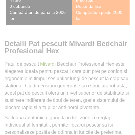
4 rate
6-60 rate
0 dobândă
Dobândă fixă
Cumpărături de până la 2000
Cumpărături peste 2000
lei
lei
Detalii Pat pescuit Mivardi Bedchair
Profesional Hex
Patul de pescuit
Mivardi
Bedchair Professional Hex este
alegerea ideala pentru pescarii care pun pret pe confort si
ergonomie in timpul sesiunilor lungi de pescuit la crap sau
stationar. Cu dimensiuni generoase si o structura robusta,
acest pat de pescuit ofera un nivel superior de stabilitate si
sustinere indiferent de tipul de teren, gratie sistemului de
blocare rapid si a talpilor anti-noroi pivotante.
Salteaua anatomica, gandita in trei zone cu reglaj
individual al fermitatii, permite fiecarui pescar sa isi
personalizeze pozitia de odihna in functie de preferinte,