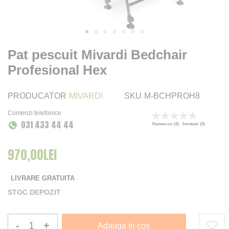
Pat pescuit Mivardi Bedchair
Profesional Hex
PRODUCATOR
MIVARDI
SKU
M-BCHPROH8
Comenzi telefonice
Rating:
031 433 44 44
0
100
% of
Review-uri
(0)
Intrebari
(0)
970,00LEI
LIVRARE GRATUITA
STOC DEPOZIT
-
+
Adauga in cos