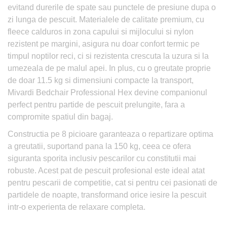
evitand durerile de spate sau punctele de presiune dupa o
zi lunga de pescuit. Materialele de calitate premium, cu
fleece calduros in zona capului si mijlocului si nylon
rezistent pe margini, asigura nu doar confort termic pe
timpul noptilor reci, ci si rezistenta crescuta la uzura si la
umezeala de pe malul apei. In plus, cu o greutate proprie
de doar 11.5 kg si dimensiuni compacte la transport,
Mivardi Bedchair Professional Hex devine companionul
perfect pentru partide de pescuit prelungite, fara a
compromite spatiul din bagaj.
Constructia pe 8 picioare garanteaza o repartizare optima
a greutatii, suportand pana la 150 kg, ceea ce ofera
siguranta sporita inclusiv pescarilor cu constitutii mai
robuste. Acest pat de pescuit profesional este ideal atat
pentru pescarii de competitie, cat si pentru cei pasionati de
partidele de noapte, transformand orice iesire la pescuit
intr-o experienta de relaxare completa.