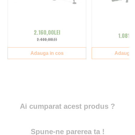
2.160,00LEI
1.081,0
2.400,00LEI
Adauga in cos
Adauga i
Ai cumparat acest produs ?
Spune-ne parerea ta !