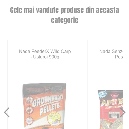
Cele mai vandute produse din aceasta
categorie
Nada FeederX Wild Carp
Nada Senzor 
- Usturoi 900g
Peste 