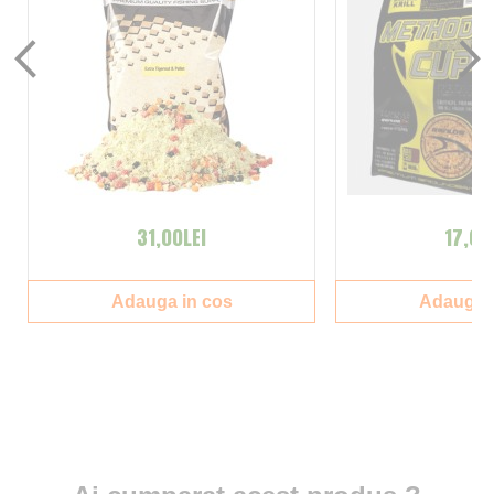
31,00LEI
17,00
Adauga in cos
Adauga i