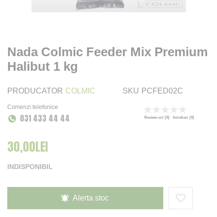
Nada Colmic Feeder Mix Premium
Halibut 1 kg
PRODUCATOR
COLMIC
SKU
PCFED02C
Comenzi telefonice
Rating:
031 433 44 44
0
100
% of
Review-uri
(0)
Intrebari
(0)
30,00LEI
INDISPONIBIL
Alerta stoc