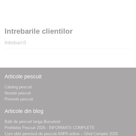
Intrebarile clientilor
Intrebari:
0
Articole pescuit
Catalog pescuit
Noutati pescuit
Promotii pescuit
Articole din blog
Balti de pescuit langa Bucuresti
Prohibitie Pescuit 2026 - INFORMATII COMPLETE
Cum obtii permisul de pescuit ANPA online – Ghid Complet 2026