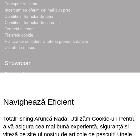
Transport si livrare
Incercam sa oferim cel mai bun pret
Conditii si formular de retur
Conditii si formular de garantie
Termeni si conditii
Fisierele cookie
Politica de confidentialitate si protectia datelor
Unitati de masura
Showroom
Despre noi
Locatie magazin
Program magazin
Contact
Navighează Eficient
Abonare
TotalFishing Aruncă Nada: Utilizăm Cookie-uri Pentru
Conecteaza-te
a vă asigura cea mai bună experiență, siguranță și
viteză pe site-ul nostru de articole de pescuit! Unele
Sa ne cunoastem mai bine. Vino alaturi de noi pe reteaua ta preferata. Te