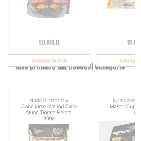
20,00LEI
15,00
Adauga in cos
Adauga i
Alte produse din aceeasi categorie
Nada Benzar Mix
Nada Genlo
Concourse Method Extra
Master Cup R
Alune Tigrate-Pelete,
1kg
800g