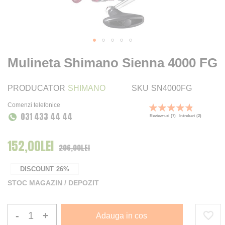
Mulineta Shimano Sienna 4000 FG
PRODUCATOR
SHIMANO
SKU
SN4000FG
Comenzi telefonice
Rating:
031 433 44 44
97
100
% of
Review-uri
(7)
Intrebari
(2)
152,00LEI
Pret Special
206,00LEI
DISCOUNT
26%
STOC MAGAZIN / DEPOZIT
-
+
Adauga in cos