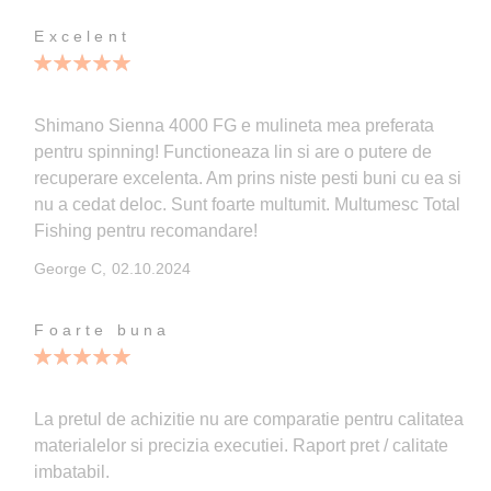
Excelent
100%
Shimano Sienna 4000 FG e mulineta mea preferata
pentru spinning! Functioneaza lin si are o putere de
recuperare excelenta. Am prins niste pesti buni cu ea si
nu a cedat deloc. Sunt foarte multumit. Multumesc Total
Fishing pentru recomandare!
Publicata
George C,
02.10.2024
pe
Foarte buna
100%
La pretul de achizitie nu are comparatie pentru calitatea
materialelor si precizia executiei. Raport pret / calitate
imbatabil.