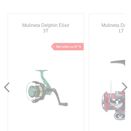
Mulineta Delphin Elixir
Mulineta Daiw
3T
LT 20
Mai ieftin cu 27 %