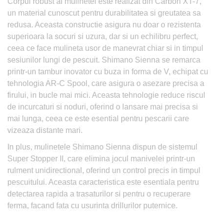
Corpul robust al mulinetei este realizat din Carbon XT-7,
un material cunoscut pentru durabilitatea si greutatea sa
redusa. Aceasta constructie asigura nu doar o rezistenta
superioara la socuri si uzura, dar si un echilibru perfect,
ceea ce face mulineta usor de manevrat chiar si in timpul
sesiunilor lungi de pescuit. Shimano Sienna se remarca
printr-un tambur inovator cu buza in forma de V, echipat cu
tehnologia AR-C Spool, care asigura o asezare precisa a
firului, in bucle mai mici. Aceasta tehnologie reduce riscul
de incurcaturi si noduri, oferind o lansare mai precisa si
mai lunga, ceea ce este esential pentru pescarii care
vizeaza distante mari.
In plus, mulinetele Shimano Sienna dispun de sistemul
Super Stopper II, care elimina jocul manivelei printr-un
rulment unidirectional, oferind un control precis in timpul
pescuitului. Aceasta caracteristica este esentiala pentru
detectarea rapida a trasaturilor si pentru o recuperare
ferma, facand fata cu usurinta drillurilor puternice.