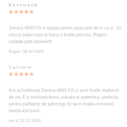
Recomand
100%
Sienna 4000 FG e ideala pentru pescuitul de zi cu zi. Se
misca super usor si frana e foarte precisa. Raport
calitate-pret excelent!
Publicata
Eugen,
08.10.2024
pe
Calitate
100%
Am achizitionat Sienna 4000 FG si sunt foarte multumit
de ea. E o mulineta buna, usoara si puternica, perfecta
pentru partidele de spinning. Isi face treaba excelent,
merita toti banii.
Publicata
Ion V,
02.10.2024
pe