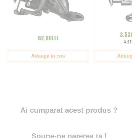
3.530,0
82,00LEI
3.970,0
Adauga in cos
Adauga i
Ai cumparat acest produs ?
Spune-ne parerea ta !