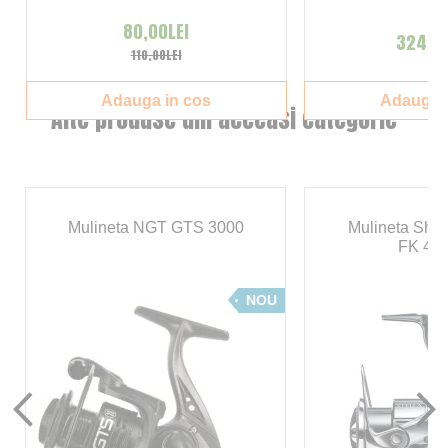
80,00LEI
324,00
110,00LEI
Adauga in cos
Adauga i
Alte produse din aceeasi categorie
Mulineta NGT GTS 3000
Mulineta Shim
FK 40
NOU