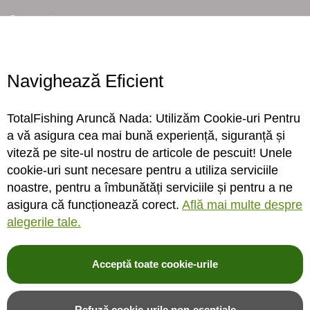
Despre noi
Locatie magazin
Program magazin
Contact
Navighează Eficient
Abonare
TotalFishing Aruncă Nada: Utilizăm Cookie-uri Pentru
Conecteaza-te
a vă asigura cea mai bună experiență, siguranță și
viteză pe site-ul nostru de articole de pescuit! Unele
Sa ne cunoastem mai bine. Vino alaturi de noi pe reteaua ta preferata. Te
cookie-uri sunt necesare pentru a utiliza serviciile
asteptam cu stiri, surprize, concursuri, premii ...
noastre, pentru a îmbunătăți serviciile și pentru a ne
asigura că funcționează corect.
Află mai multe despre
alegerile tale.
Acceptă toate cookie-urile
© 2004-2026 TotalFishing SRL. Toate drepturile rezervate. Cititi
termeni si
conditii
,
fisiere cookie
,
politica de confidentialitate si protectia datelor
si
Refuză cookie-urile non-esențiale