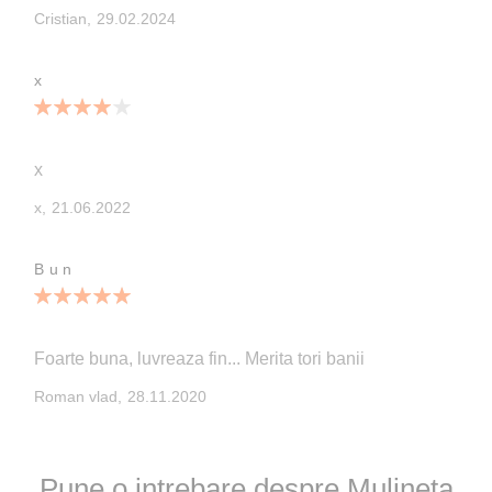
Publicata
Cristian,
29.02.2024
pe
x
80%
x
Publicata
x,
21.06.2022
pe
Bun
100%
Foarte buna, luvreaza fin... Merita tori banii
Publicata
Roman vlad,
28.11.2020
pe
Pune o intrebare despre Mulineta