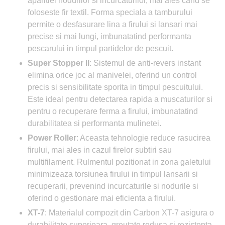
aparitiei nodurilor si incurcaturilor, mai ales cand se
foloseste fir textil. Forma speciala a tamburului
permite o desfasurare lina a firului si lansari mai
precise si mai lungi, imbunatatind performanta
pescarului in timpul partidelor de pescuit.
Super Stopper II
: Sistemul de anti-revers instant
elimina orice joc al manivelei, oferind un control
precis si sensibilitate sporita in timpul pescuitului.
Este ideal pentru detectarea rapida a muscaturilor si
pentru o recuperare ferma a firului, imbunatatind
durabilitatea si performanta mulinetei.
Power Roller
: Aceasta tehnologie reduce rasucirea
firului, mai ales in cazul firelor subtiri sau
multifilament. Rulmentul pozitionat in zona galetului
minimizeaza torsiunea firului in timpul lansarii si
recuperarii, prevenind incurcaturile si nodurile si
oferind o gestionare mai eficienta a firului.
XT-7
: Materialul compozit din Carbon XT-7 asigura o
durabilitate superioara, greutate redusa si rezistenta