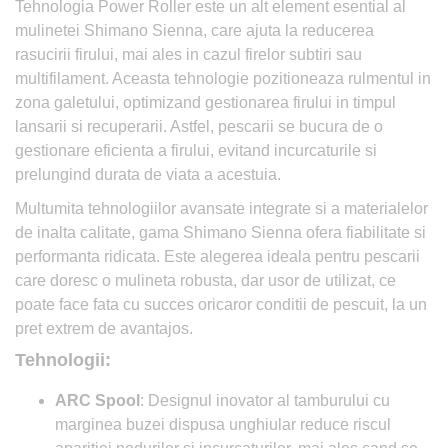
Tehnologia Power Roller este un alt element esential al
mulinetei Shimano Sienna, care ajuta la reducerea
rasucirii firului, mai ales in cazul firelor subtiri sau
multifilament. Aceasta tehnologie pozitioneaza rulmentul in
zona galetului, optimizand gestionarea firului in timpul
lansarii si recuperarii. Astfel, pescarii se bucura de o
gestionare eficienta a firului, evitand incurcaturile si
prelungind durata de viata a acestuia.
Multumita tehnologiilor avansate integrate si a materialelor
de inalta calitate, gama Shimano Sienna ofera fiabilitate si
performanta ridicata. Este alegerea ideala pentru pescarii
care doresc o mulineta robusta, dar usor de utilizat, ce
poate face fata cu succes oricaror conditii de pescuit, la un
pret extrem de avantajos.
Tehnologii:
ARC Spool
: Designul inovator al tamburului cu
marginea buzei dispusa unghiular reduce riscul