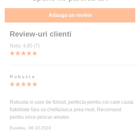
Adauga un review
Review-uri clienti
Nota:
4.85
(7)
97
100
% of
Robusta
100%
Robusta si usor de folosit, perfecta pentru cei care cauta
fiabilitate fara sa cheltuiasca prea mult. Recomand
pentru orice pescar amator.
Publicata
Eusebiu,
08.10.2024
pe