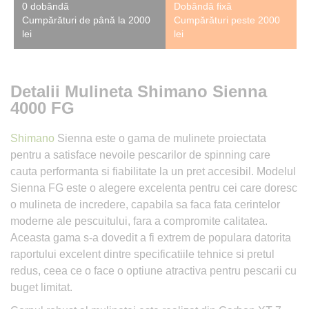
0 dobândă
Dobândă fixă
Cumpărături de până la 2000
Cumpărături peste 2000
lei
lei
Detalii Mulineta Shimano Sienna
4000 FG
Shimano
Sienna este o gama de mulinete proiectata
pentru a satisface nevoile pescarilor de spinning care
cauta performanta si fiabilitate la un pret accesibil. Modelul
Sienna FG este o alegere excelenta pentru cei care doresc
o mulineta de incredere, capabila sa faca fata cerintelor
moderne ale pescuitului, fara a compromite calitatea.
Aceasta gama s-a dovedit a fi extrem de populara datorita
raportului excelent dintre specificatiile tehnice si pretul
redus, ceea ce o face o optiune atractiva pentru pescarii cu
buget limitat.