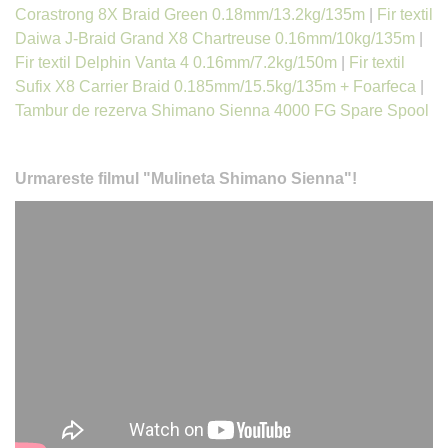
Corastrong 8X Braid Green 0.18mm/13.2kg/135m
|
Fir textil
Daiwa J-Braid Grand X8 Chartreuse 0.16mm/10kg/135m
|
Fir textil Delphin Vanta 4 0.16mm/7.2kg/150m
|
Fir textil
Sufix X8 Carrier Braid 0.185mm/15.5kg/135m + Foarfeca
|
Tambur de rezerva Shimano Sienna 4000 FG Spare Spool
Urmareste filmul "Mulineta Shimano Sienna"!