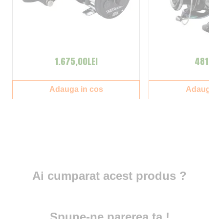
1.675,00LEI
481,00
Adauga in cos
Adauga i
Ai cumparat acest produs ?
Spune-ne parerea ta !