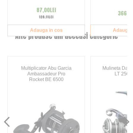
87,00LEI
366,00
128,11LEI
Adauga in cos
Adauga i
Alte produse din aceeasi categorie
Multiplicator Abu Garcia
Mulineta Daiw
Ambassadeur Pro
LT 2500
Rocket BE 6500