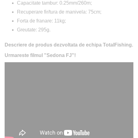
Capacitate tambur: 0.25mm/260m;
Recuperare fir/tura de manivela: 75cm;
Forta de franare: 11kg;
Greutate: 295g.
Descriere de produs dezvoltata de echipa TotalFishing.
Urmareste filmul "Sedona FJ"!