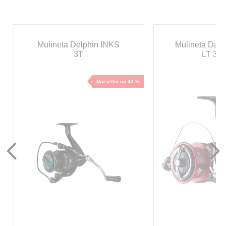
Mulineta Delphin INKS
Mulineta Daiw
3T
LT 30
Mai ieftin cu 32 %