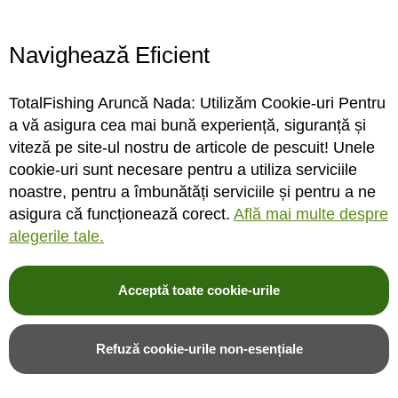
Program magazin
Contact
Navighează Eficient
Abonare
TotalFishing Aruncă Nada: Utilizăm Cookie-uri Pentru
Conecteaza-te
a vă asigura cea mai bună experiență, siguranță și
viteză pe site-ul nostru de articole de pescuit! Unele
Sa ne cunoastem mai bine. Vino alaturi de noi pe reteaua ta preferata. Te
cookie-uri sunt necesare pentru a utiliza serviciile
asteptam cu stiri, surprize, concursuri, premii ...
noastre, pentru a îmbunătăți serviciile și pentru a ne
asigura că funcționează corect.
Află mai multe despre
alegerile tale.
Acceptă toate cookie-urile
© 2004-2026 TotalFishing SRL. Toate drepturile rezervate. Cititi
termeni si
conditii
,
fisiere cookie
,
politica de confidentialitate si protectia datelor
si
Refuză cookie-urile non-esențiale
ANPC
.
* Pozele produselor sunt folosite cu acordul furnizorilor si sunt doar cu titlu de
prezentare, produsul poate sa nu arate identic cu poza.