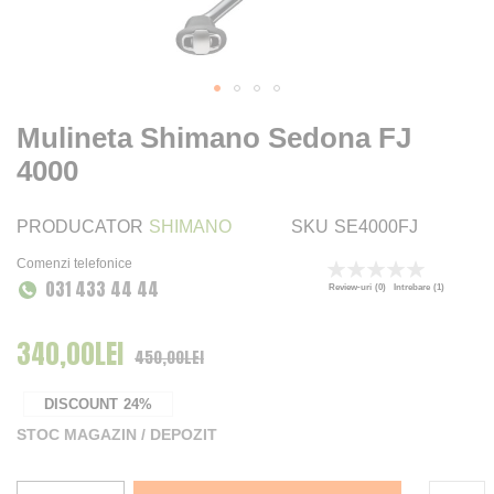
Mulineta Shimano Sedona FJ
4000
PRODUCATOR
SHIMANO
SKU
SE4000FJ
Comenzi telefonice
Rating:
031 433 44 44
0
100
% of
Review-uri
(0)
Intrebare
(1)
340,00LEI
Pret Special
450,00LEI
DISCOUNT
24%
STOC MAGAZIN / DEPOZIT