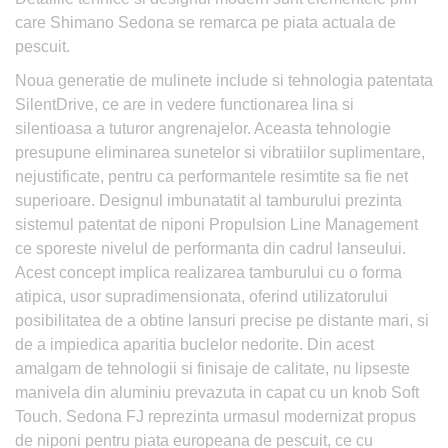
care Shimano Sedona se remarca pe piata actuala de
pescuit.
Noua generatie de mulinete include si tehnologia patentata
SilentDrive, ce are in vedere functionarea lina si
silentioasa a tuturor angrenajelor. Aceasta tehnologie
presupune eliminarea sunetelor si vibratiilor suplimentare,
nejustificate, pentru ca performantele resimtite sa fie net
superioare. Designul imbunatatit al tamburului prezinta
sistemul patentat de niponi Propulsion Line Management
ce sporeste nivelul de performanta din cadrul lanseului.
Acest concept implica realizarea tamburului cu o forma
atipica, usor supradimensionata, oferind utilizatorului
posibilitatea de a obtine lansuri precise pe distante mari, si
de a impiedica aparitia buclelor nedorite. Din acest
amalgam de tehnologii si finisaje de calitate, nu lipseste
manivela din aluminiu prevazuta in capat cu un knob Soft
Touch. Sedona FJ reprezinta urmasul modernizat propus
de niponi pentru piata europeana de pescuit, ce cu