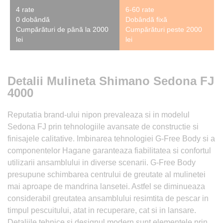
4 rate
6-60 rate
0 dobândă
Dobândă fixă
Cumpărături de până la 2000
Cumpărături peste 2000
lei
lei
Detalii Mulineta Shimano Sedona FJ
4000
Reputatia brand-ului nipon prevaleaza si in modelul
Sedona FJ prin tehnologiile avansate de constructie si
finisajele calitative. Imbinarea tehnologiei G-Free Body si a
componentelor Hagane garanteaza fiabilitatea si confortul
utilizarii ansamblului in diverse scenarii. G-Free Body
presupune schimbarea centrului de greutate al mulinetei
mai aproape de mandrina lansetei. Astfel se diminueaza
considerabil greutatea ansamblului resimtita de pescar in
timpul pescuitului, atat in recuperare, cat si in lansare.
Detaliile tehnice si designul modern sunt elementele prin