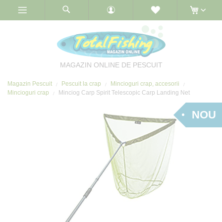
Skip
to
Content
MAGAZIN ONLINE DE PESCUIT
Magazin Pescuit
Pescuit la crap
Mincioguri crap, accesorii
Mincioguri crap
Minciog Carp Spirit Telescopic Carp Landing Net
NOU