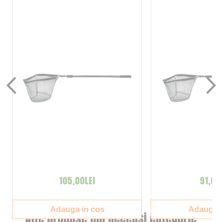
105,00LEI
91,00
Adauga in cos
Adauga i
Alte produse din aceeasi categorie