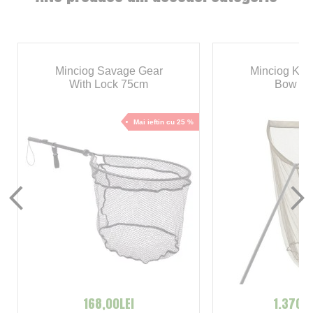
Minciog Savage Gear
Minciog Kor
With Lock 75cm
Bow 1
Mai ieftin cu 25 %
168,00LEI
1.370,0