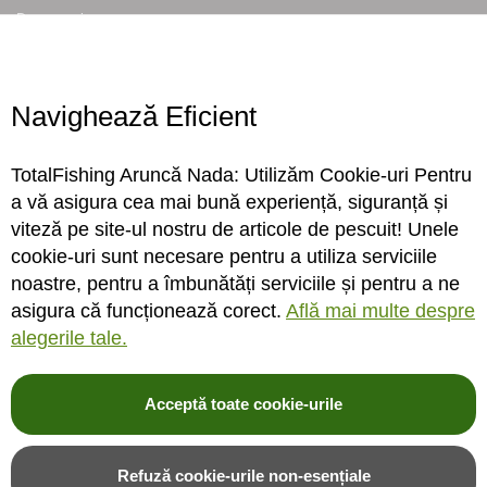
Despre noi
Locatie magazin
Program magazin
Contact
Navighează Eficient
Abonare
TotalFishing Aruncă Nada: Utilizăm Cookie-uri Pentru
Conecteaza-te
a vă asigura cea mai bună experiență, siguranță și
viteză pe site-ul nostru de articole de pescuit! Unele
Sa ne cunoastem mai bine. Vino alaturi de noi pe reteaua ta preferata. Te
cookie-uri sunt necesare pentru a utiliza serviciile
asteptam cu stiri, surprize, concursuri, premii ...
noastre, pentru a îmbunătăți serviciile și pentru a ne
asigura că funcționează corect.
Află mai multe despre
alegerile tale.
Acceptă toate cookie-urile
© 2004-2026 TotalFishing SRL. Toate drepturile rezervate. Cititi
termeni si
conditii
,
fisiere cookie
,
politica de confidentialitate si protectia datelor
si
Refuză cookie-urile non-esențiale