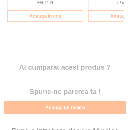
225,00LEI
1.541,0
Adauga in cos
Adauga i
Ai cumparat acest produs ?
Spune-ne parerea ta !
Adauga un review