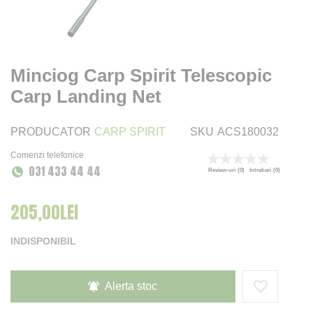
Minciog Carp Spirit Telescopic
Carp Landing Net
PRODUCATOR
CARP SPIRIT
SKU
ACS180032
Comenzi telefonice
Rating:
031 433 44 44
0
100
% of
Review-uri
(0)
Intrebari
(0)
205,00LEI
INDISPONIBIL
Alerta stoc