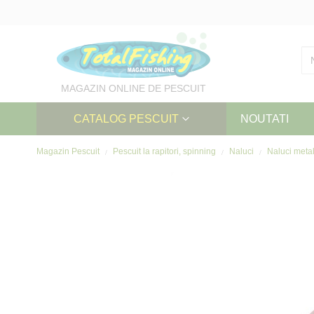
Skip
to
Content
MAGAZIN ONLINE DE PESCUIT
CATALOG PESCUIT
NOUTATI
Magazin Pescuit
Pescuit la rapitori, spinning
Naluci
Naluci meta