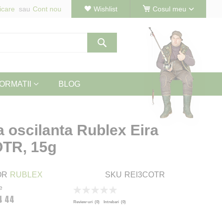
icare
Cont nou
Wishlist
Cosul meu
Cautare
ORMATII
BLOG
a oscilanta Rublex Eira
OTR, 15g
OR
RUBLEX
SKU
REI3COTR
e
Rating:
4 44
0
100
% of
Review-uri
(0)
Intrebari
(0)