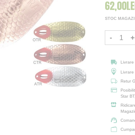
62,00LE
STOC MAGAZIN
-
+
Livrare
Livrar
Retur G
Posibil
Star BT
Ridicar
Magazi
Comand
Cumpara