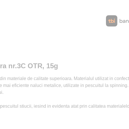
ira nr.3C OTR, 15g
din materiale de calitate superioara. Materialul utilizat in confec
le mai eficiente naluci metalice, utilizate in pescuitul la spinni
i.
scuitul stiucii, iesind in evidenta atat prin calitatea materialelor