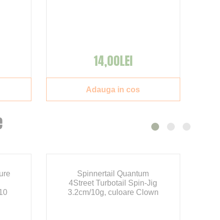
14,00LEI
Adauga in cos
e
lure
Spinnertail Quantum
4Street Turbotail Spin-Jig
 10
3.2cm/10g, culoare Clown