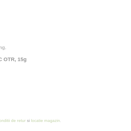
ng.
3C OTR, 15g
onditii de retur
si
locatie magazin
.