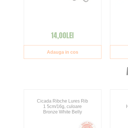
14,00LEI
Adauga in cos
Cicada Ribche Lures Rib
e
1 5cm/16g, culoare
Bronze White Belly