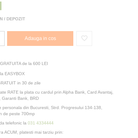
I
 / DEPOZIT
Adauga in cos
 GRATUITA de la 600 LEI
e la EASYBOX
RATUIT in 30 de zile
itate RATE la plata cu cardul prin Alpha Bank, Card Avantaj,
, Garanti Bank, BRD
e personala din Bucuresti, Strd. Progresului 134-138,
n de peste 700mp
a telefonic la
031 4334444
 ACUM, platesti mai tarziu prin: