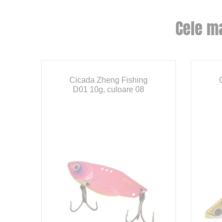
Cele m
s
Cicada Zheng Fishing
,
D01 10g, culoare 08