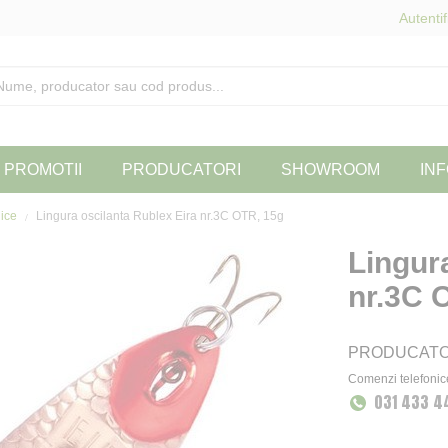
Autentif
PROMOTII
PRODUCATORI
SHOWROOM
INF
lice
Lingura oscilanta Rublex Eira nr.3C OTR, 15g
Lingur
nr.3C 
PRODUCAT
Comenzi telefonic
031 433 4