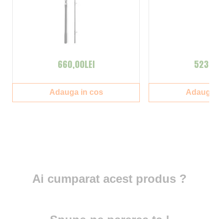
660,00LEI
523,00
Adauga in cos
Adauga i
Ai cumparat acest produs ?