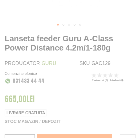
Lanseta feeder Guru A-Class
Power Distance 4.2m/1-180g
PRODUCATOR
GURU
SKU
GAC129
Comenzi telefonice
Rating:
031 433 44 44
0
100
% of
Review-uri
(0)
Intrebari
(0)
665,00LEI
LIVRARE GRATUITA
STOC MAGAZIN / DEPOZIT