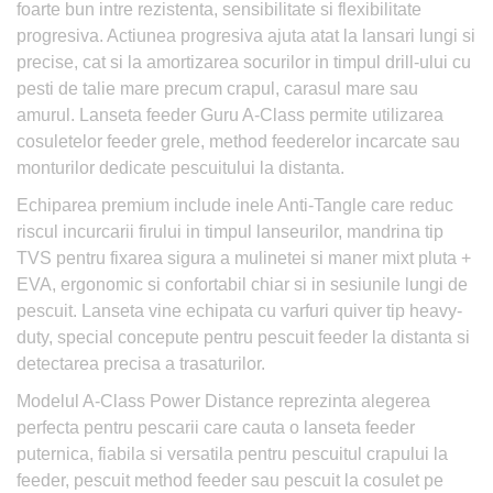
foarte bun intre rezistenta, sensibilitate si flexibilitate
progresiva. Actiunea progresiva ajuta atat la lansari lungi si
precise, cat si la amortizarea socurilor in timpul drill-ului cu
pesti de talie mare precum crapul, carasul mare sau
amurul. Lanseta feeder Guru A-Class permite utilizarea
cosuletelor feeder grele, method feederelor incarcate sau
monturilor dedicate pescuitului la distanta.
Echiparea premium include inele Anti-Tangle care reduc
riscul incurcarii firului in timpul lanseurilor, mandrina tip
TVS pentru fixarea sigura a mulinetei si maner mixt pluta +
EVA, ergonomic si confortabil chiar si in sesiunile lungi de
pescuit. Lanseta vine echipata cu varfuri quiver tip heavy-
duty, special concepute pentru pescuit feeder la distanta si
detectarea precisa a trasaturilor.
Modelul A-Class Power Distance reprezinta alegerea
perfecta pentru pescarii care cauta o lanseta feeder
puternica, fiabila si versatila pentru pescuitul crapului la
feeder, pescuit method feeder sau pescuit la cosulet pe