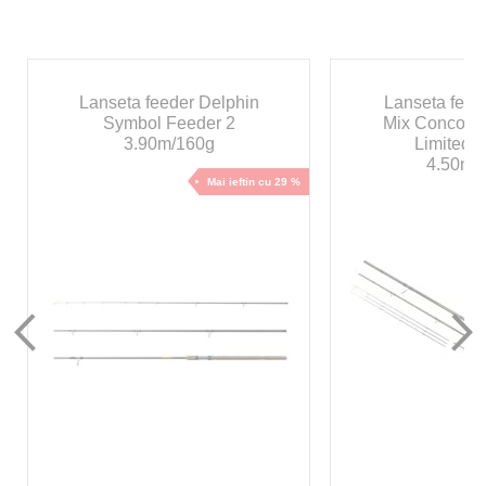
Lanseta feeder Delphin
Lanseta feed
Symbol Feeder 2
Mix Concour
3.90m/160g
Limited E
4.50m/
Mai ieftin cu 29 %