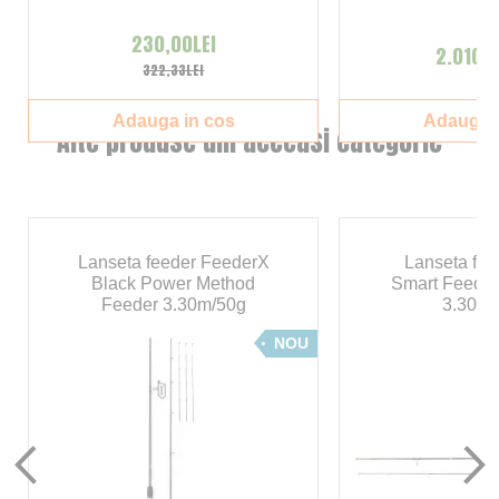
230,00LEI
2.010,0
322,33LEI
Adauga in cos
Adauga i
Alte produse din aceeasi categorie
Lanseta feeder FeederX
Lanseta fee
Black Power Method
Smart Feeder
Feeder 3.30m/50g
3.30m/
NOU