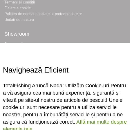
Termeni si conditii
Fisierele cookie
Politica de confidentialitate si protectia datelor
Unitati de masura
Showroom
Despre noi
Locatie magazin
Program magazin
Contact
Navighează Eficient
Abonare
TotalFishing Aruncă Nada: Utilizăm Cookie-uri Pentru
Conecteaza-te
a vă asigura cea mai bună experiență, siguranță și
viteză pe site-ul nostru de articole de pescuit! Unele
Sa ne cunoastem mai bine. Vino alaturi de noi pe reteaua ta preferata. Te
cookie-uri sunt necesare pentru a utiliza serviciile
asteptam cu stiri, surprize, concursuri, premii ...
noastre, pentru a îmbunătăți serviciile și pentru a ne
asigura că funcționează corect.
Află mai multe despre
alegerile tale.