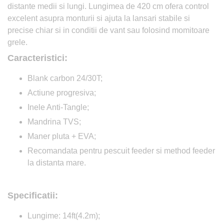
distante medii si lungi. Lungimea de 420 cm ofera control
excelent asupra monturii si ajuta la lansari stabile si
precise chiar si in conditii de vant sau folosind momitoare
grele.
Caracteristici:
Blank carbon 24/30T;
Actiune progresiva;
Inele Anti-Tangle;
Mandrina TVS;
Maner pluta + EVA;
Recomandata pentru pescuit feeder si method feeder
la distanta mare.
Specificatii:
Lungime: 14ft(4.2m);