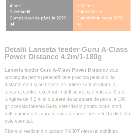
4 rate
6-60 rate
0 dobândă
Dobândă fixă
Cumpărături de până la 2000
Cumpărături peste 2000
lei
lei
Detalii Lanseta feeder Guru A-Class
Power Distance 4.2m/1-180g
Lanseta feeder Guru A-Class Power Distance
este
conceputa pentru pescarii care practica pescuitul la
distante mari si au nevoie de putere suplimentara la
lansare, control excelent in drill si precizie ridicata. Cu o
lungime de 4.2 m si o putere de aruncare de pana la 180
gr, aceasta lanseta
Guru
este ideala pentru lacuri mari,
balti comerciale, canale sau ape unde pescuitul la distanta
este esential.
Blank-ul realizat din carbon 24/30T ofera un echilibru