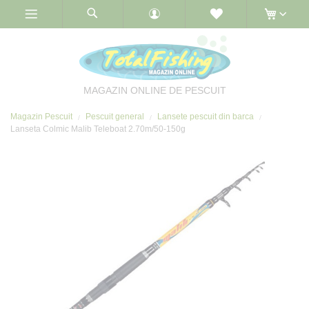
Skip
to
Content
MAGAZIN ONLINE DE PESCUIT
Magazin Pescuit
Pescuit general
Lansete pescuit din barca
Lanseta Colmic Malib Teleboat 2.70m/50-150g