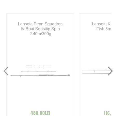
Lanseta Penn Squadron
Lanseta Kam
IV Boat Sensitip Spin
Fish 3m/6
2.40m/300g
480,00LEI
116,00