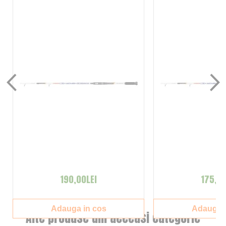
190,00LEI
175,00
Adauga in cos
Adauga i
Alte produse din aceeasi categorie