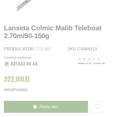
Lanseta Colmic Malib Teleboat
2.70m/50-150g
PRODUCATOR
COLMIC
SKU
CAMA91A
Comenzi telefonice
Rating:
031 433 44 44
0
100
% of
Review-uri
(0)
Intrebari
(0)
322,00LEI
INDISPONIBIL
Alerta stoc