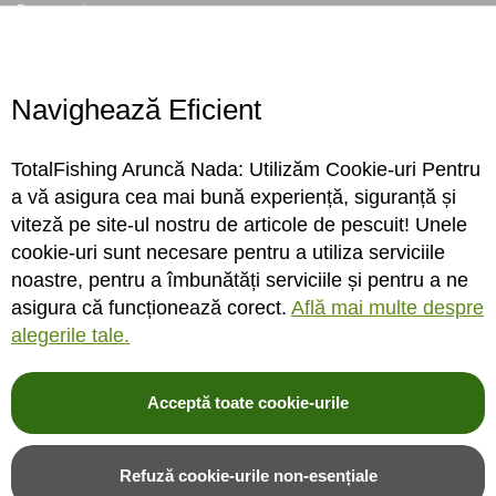
Despre noi
Locatie magazin
Program magazin
Contact
Navighează Eficient
Abonare
TotalFishing Aruncă Nada: Utilizăm Cookie-uri Pentru
Conecteaza-te
a vă asigura cea mai bună experiență, siguranță și
viteză pe site-ul nostru de articole de pescuit! Unele
Sa ne cunoastem mai bine. Vino alaturi de noi pe reteaua ta preferata. Te
cookie-uri sunt necesare pentru a utiliza serviciile
asteptam cu stiri, surprize, concursuri, premii ...
noastre, pentru a îmbunătăți serviciile și pentru a ne
asigura că funcționează corect.
Află mai multe despre
alegerile tale.
Acceptă toate cookie-urile
© 2004-2026 TotalFishing SRL. Toate drepturile rezervate. Cititi
termeni si
conditii
,
fisiere cookie
,
politica de confidentialitate si protectia datelor
si
Refuză cookie-urile non-esențiale
ANPC
.