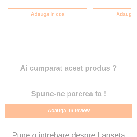
Adauga in cos
Adauga i
Ai cumparat acest produs ?
Spune-ne parerea ta !
Adauga un review
Pune o intrebare despre Lanseta