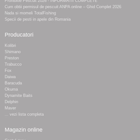
Prohibitie Pescuit 2026 - INFORMATII COMPLETE
Cum obtii permisul de pescuit ANPA online – Ghid Complet 2026
Nada si momeli TotalFishing
Specii de pesti in apele din Romania
Producatori
Kolibri
Shimano
Preston
Trabucco
Fox
Daiwa
Baracuda
Okuma
Dynamite Baits
Delphin
Maver
... vezi lista completa
Magazin online