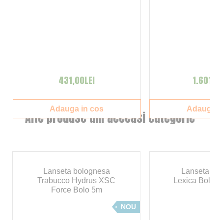
431,00LEI
1.601,0
Adauga in cos
Adauga i
Alte produse din aceeasi categorie
Lanseta bolognesa
Lanseta Ga
Trabucco Hydrus XSC
Lexica Bolo 
Force Bolo 5m
NOU