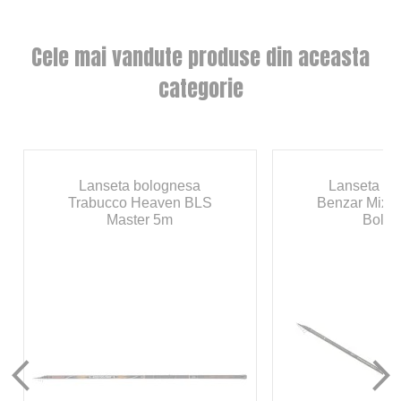
Cele mai vandute produse din aceasta
categorie
Lanseta bolognesa
Lanseta bo
Trabucco Heaven BLS
Benzar Mix 
Master 5m
Bolo 