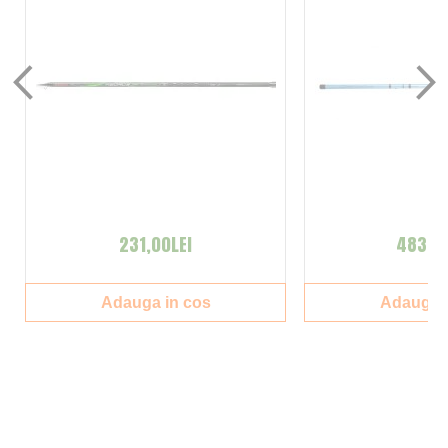
231,00LEI
483,00
Adauga in cos
Adauga i