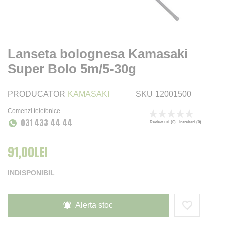
Lanseta bolognesa Kamasaki
Super Bolo 5m/5-30g
PRODUCATOR
KAMASAKI
SKU
12001500
Comenzi telefonice
Rating:
031 433 44 44
0
100
% of
Review-uri
(0)
Intrebari
(0)
91,00LEI
INDISPONIBIL
Alerta stoc