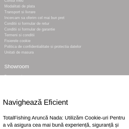
Contul meu
Modalitati de plata
Transport si livrare
Incercam sa oferim cel mai bun pret
Conditii si formular de retur
Conditii si formular de garantie
Termeni si conditii
Fisierele cookie
Politica de confidentialitate si protectia datelor
Unitati de masura
Showroom
Despre noi
Locatie magazin
Program magazin
Contact
Navighează Eficient
Abonare
TotalFishing Aruncă Nada: Utilizăm Cookie-uri Pentru
Conecteaza-te
a vă asigura cea mai bună experiență, siguranță și