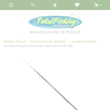
Skip
to
Content
MAGAZIN ONLINE DE PESCUIT
Magazin Pescuit
Pescuit la feeder, stationar
Lansete bolognese
Lanseta bolognesa Kamasaki Super Bolo 5m/5-30g