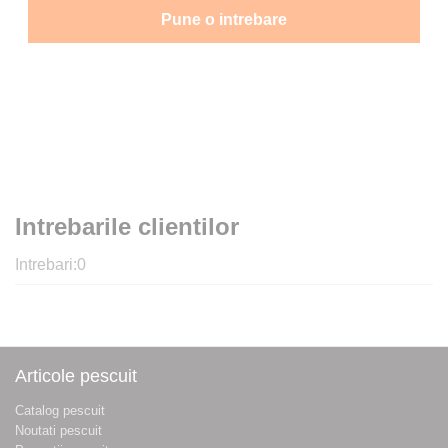
Pune o intrebare
Intrebarile clientilor
Intrebari:
0
Articole pescuit
Catalog pescuit
Noutati pescuit