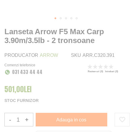
Lanseta Arrow F5 Max Carp
3.90m/3.5lb - 2 tronsoane
PRODUCATOR
ARROW
SKU
ARR.C320.391
Comenzi telefonice
Rating:
031 433 44 44
0
100
% of
Review-uri
(0)
Intrebari
(0)
501,00LEI
STOC FURNIZOR
-
+
Adauga in cos