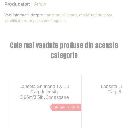
Arrow
Vezi informatii despre
transport si livrare,
modalitati de plata
,
conditii de retur
si
locatie magazin
.
Cele mai vandute produse din aceasta
categorie
Lanseta Shimano TX-1B
Lanseta Line
Carp Intensity
Carp 3.60
3.66m/3.5lb, 3tronsoane
Mai ieftin cu 24 %