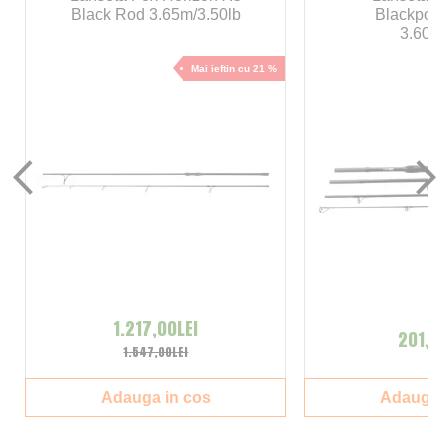
Black Rod 3.65m/3.50lb
Blackpool
3.60m/
Mai ieftin cu 21 %
1.217,00LEI
201,00
1.547,00LEI
Adauga in cos
Adauga i