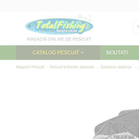
Skip
to
Content
MAGAZIN ONLINE DE PESCUIT
CATALOG PESCUIT
NOUTATI
Magazin Pescuit
Pescuit la feeder, stationar
Juvelnice stationar