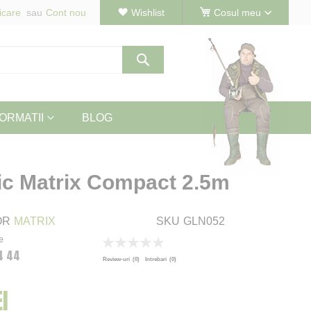
icare
Cont nou
Wishlist
Cosul meu
Cautare
ORMATII
BLOG
ic Matrix Compact 2.5m
OR
MATRIX
SKU
GLN052
e
Rating:
4 44
0
100
% of
Review-uri
(0)
Intrebari
(0)
I