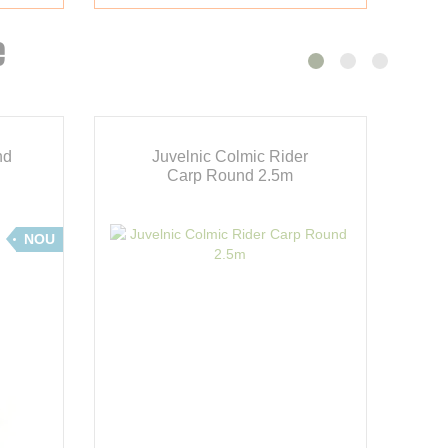
e
nd
Juvelnic Colmic Rider
Carp Round 2.5m
NOU