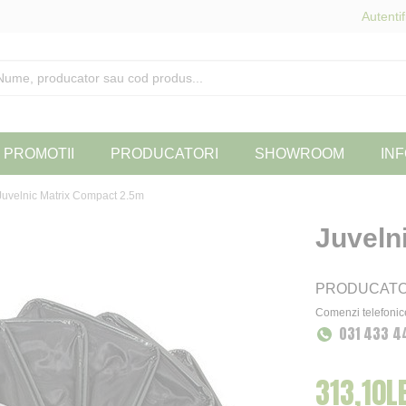
Autentif
PROMOTII
PRODUCATORI
SHOWROOM
INF
Juvelnic Matrix Compact 2.5m
Juveln
PRODUCAT
Comenzi telefonic
031 433 4
313,10LE