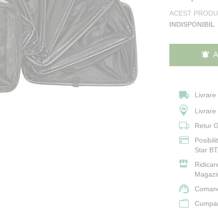
ACEST PRODU
INDISPONIBIL
A
Livrare
Livrar
Retur G
Posibil
Star BT
Ridicar
Magazi
Comand
Cumpara