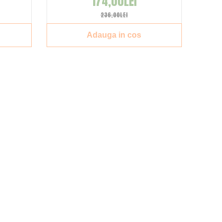
174,00LEI
236,00LEI
Adauga in cos