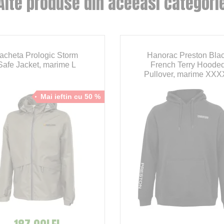
Alte produse din aceeasi categori
acheta Prologic Storm
Hanorac Preston Bla
Safe Jacket, marime L
French Terry Hoode
Pullover, marime XXX
Mai ieftin cu 50 %