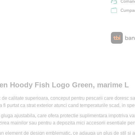
Comand
Cumpara
pen Hoody Fish Logo Green, marime L
 calitate superioara, conceput pentru pescarii care doresc sa c
fi purtat ca strat exterior atunci cand temperaturile scad, in spe
luga ajustabila, care ofera protectie suplimentara impotriva van
zirea mainilor sau pentru a depozita mici accesorii esentiale pen
un element de design emblematic, ce adauga un plus de stil si aut