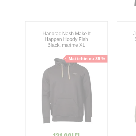
Hanorac Nash Make It
J
Happen Hoody Fish
Black, marime XL
cu 14 %
Mai ieftin cu 39 %