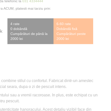
a telefonic la
031 4334444
 ACUM, platesti mai tarziu prin:
4 rate
6-60 rate
0 dobândă
Dobândă fixă
Cumpărături de până la
Cumpărături peste
2000 lei
2000 lei
ombine stilul cu confortul. Fabricat dintr-un amestec
cial seara, dupa o zi de pescuit intens.
tului sau a vremii racoroase. In plus, este echipat cu un
tru pescuit.
enticitate hanoracului. Acest detaliu vizibil face din