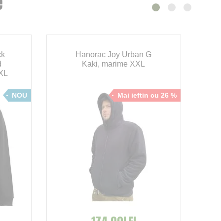
e
ck
Hanorac Joy Urban G
d
Kaki, marime XXL
XL
NOU
Mai ieftin cu 26 %