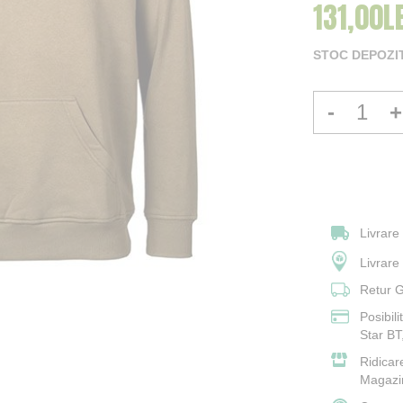
131,00LE
Pret Speci
STOC DEPOZI
-
+
Livrare
Livrar
Retur G
Posibil
Star BT
Ridicar
Magazi