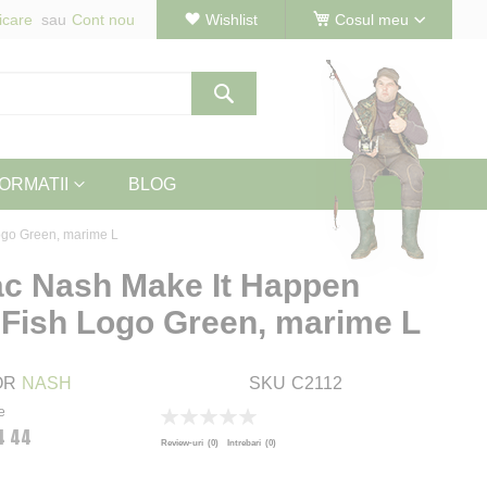
icare
Cont nou
Wishlist
Cosul meu
Cautare
ORMATII
BLOG
go Green, marime L
c Nash Make It Happen
Fish Logo Green, marime L
OR
NASH
SKU
C2112
e
Rating:
4 44
0
100
% of
Review-uri
(0)
Intrebari
(0)