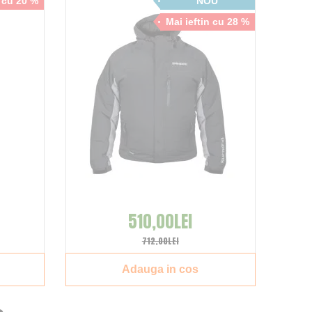
n cu 20 %
NOU
Mai ieftin cu 28 %
510,00LEI
712,00LEI
Adauga in cos