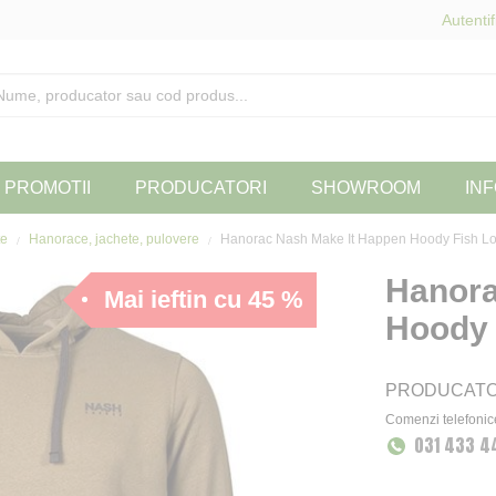
Autentif
PROMOTII
PRODUCATORI
SHOWROOM
INF
te
Hanorace, jachete, pulovere
Hanorac Nash Make It Happen Hoody Fish Lo
Hanora
Mai ieftin cu 45 %
Hoody 
PRODUCAT
Comenzi telefonic
031 433 4