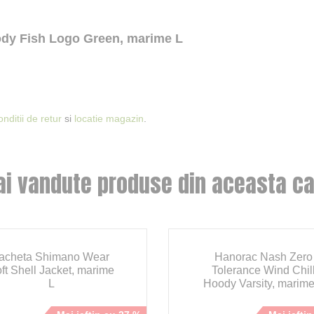
ody Fish Logo Green, marime L
onditii de retur
si
locatie magazin
.
ai vandute produse din aceasta ca
acheta Shimano Wear
Hanorac Nash Zero
ft Shell Jacket, marime
Tolerance Wind Chil
L
Hoody Varsity, marime