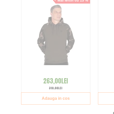
cu 28 %
Mai ieftin cu 15 %
263,00LEI
310,00LEI
Adauga in cos