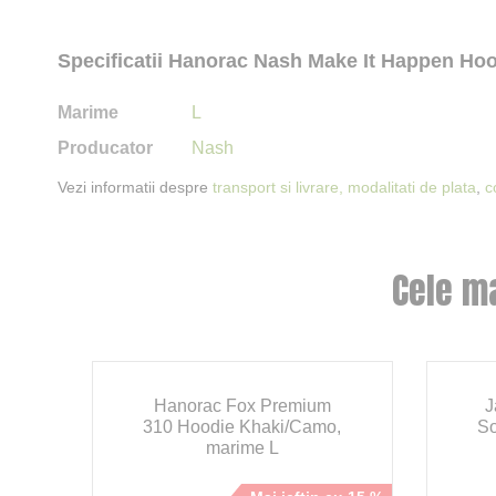
Specificatii Hanorac Nash Make It Happen Ho
Marime
L
Producator
Nash
Vezi informatii despre
transport si livrare,
modalitati de plata
,
c
Cele m
Hanorac Fox Premium
J
,
310 Hoodie Khaki/Camo,
So
marime L