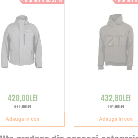
Mai ieftin cu 27 %
Mai iefti
420,00LEI
432,80LEI
575,00LEI
541,00LEI
Adauga in cos
Adauga in cos