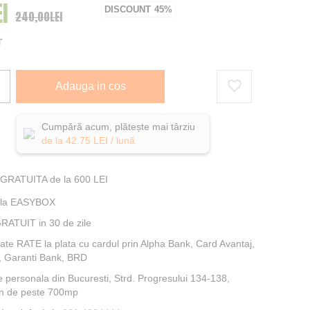
I
al
DISCOUNT
45%
240,00LEI
T
Adauga in cos
Cumpără acum, plătește mai târziu
de la
42.75
LEI / lună
 GRATUITA de la 600 LEI
e la EASYBOX
RATUIT in 30 de zile
itate RATE la plata cu cardul prin Alpha Bank, Card Avantaj,
, Garanti Bank, BRD
e personala din Bucuresti, Strd. Progresului 134-138,
n de peste 700mp