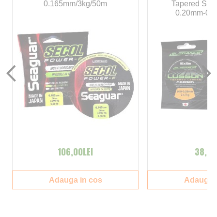
0.165mm/3kg/50m
Tapered Sho
0.20mm-0.
106,00LEI
38,00
Adauga in cos
Adauga i