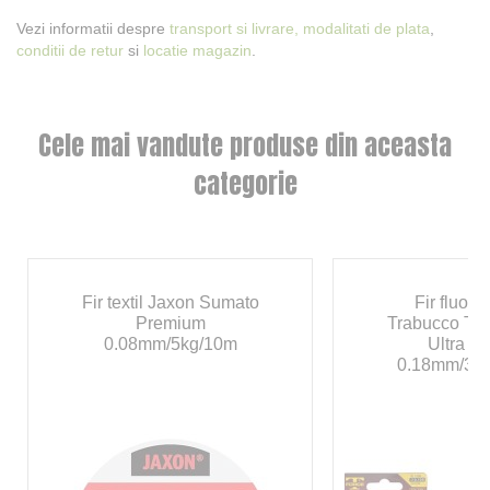
Vezi informatii despre
transport si livrare,
modalitati de plata
,
conditii de retur
si
locatie magazin
.
Cele mai vandute produse din aceasta
categorie
Fir textil Jaxon Sumato
Fir fluor
Premium
Trabucco T-
0.08mm/5kg/10m
Ultra F
0.18mm/3.4