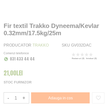
Fir textil Trakko Dyneema/Kevlar
0.32mm/17.5kg/25m
PRODUCATOR
TRAKKO
SKU
GV032DAC
Comenzi telefonice
Rating:
031 433 44 44
0
100
% of
Review-uri
(0)
Intrebari
(0)
21,00LEI
STOC FURNIZOR
-
+
Adauga in cos