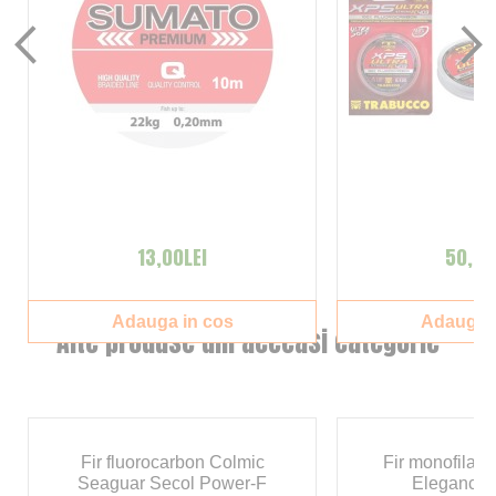
13,00LEI
50,00
Adauga in cos
Adauga i
Alte produse din aceeasi categorie
Fir fluorocarbon Colmic
Fir monofilam
Seaguar Secol Power-F
Elegance 