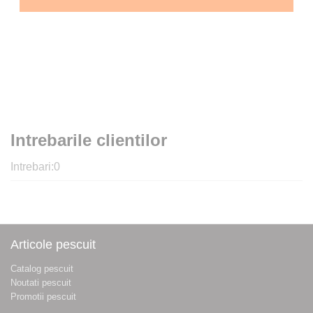
Intrebarile clientilor
Intrebari:
0
Articole pescuit
Catalog pescuit
Noutati pescuit
Promotii pescuit