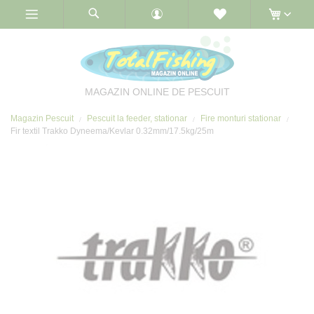
Skip
to
Content
MAGAZIN ONLINE DE PESCUIT
Magazin Pescuit
Pescuit la feeder, stationar
Fire monturi stationar
Fir textil Trakko Dyneema/Kevlar 0.32mm/17.5kg/25m