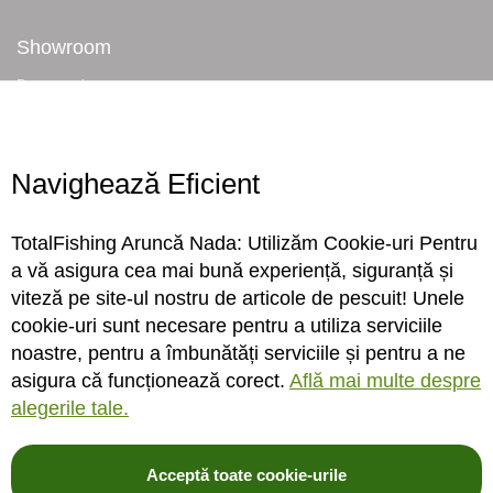
Showroom
Despre noi
Locatie magazin
Program magazin
Contact
Navighează Eficient
Abonare
TotalFishing Aruncă Nada: Utilizăm Cookie-uri Pentru
Conecteaza-te
a vă asigura cea mai bună experiență, siguranță și
viteză pe site-ul nostru de articole de pescuit! Unele
Sa ne cunoastem mai bine. Vino alaturi de noi pe reteaua ta preferata. Te
cookie-uri sunt necesare pentru a utiliza serviciile
asteptam cu stiri, surprize, concursuri, premii ...
noastre, pentru a îmbunătăți serviciile și pentru a ne
asigura că funcționează corect.
Află mai multe despre
alegerile tale.
Acceptă toate cookie-urile