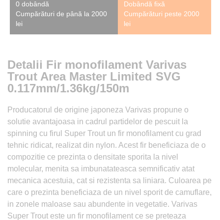
0 dobândă
Dobândă fixă
Cumpărături de până la 2000
Cumpărături peste 2000
lei
lei
Detalii Fir monofilament Varivas
Trout Area Master Limited SVG
0.117mm/1.36kg/150m
Producatorul de origine japoneza Varivas propune o
solutie avantajoasa in cadrul partidelor de pescuit la
spinning cu firul Super Trout un fir monofilament cu grad
tehnic ridicat, realizat din nylon. Acest fir beneficiaza de o
compozitie ce prezinta o densitate sporita la nivel
molecular, menita sa imbunatateasca semnificativ atat
mecanica acestuia, cat si rezistenta sa liniara. Culoarea pe
care o prezinta beneficiaza de un nivel sporit de camuflare,
in zonele maloase sau abundente in vegetatie. Varivas
Super Trout este un fir monofilament ce se preteaza