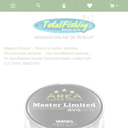
Skip
to
Content
MAGAZIN ONLINE DE PESCUIT
Magazin Pescuit
Pescuit la rapitori, spinning
Fire principale spinning
Fire monofilament spinning
Fir monofilament Varivas Trout Area Master Limited SVG
0.117mm/1.36kg/150m