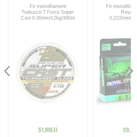
Fir monofilament
Fir monofilam
Trabucco T Force Super
Royal 
Cast 0.30mm/12kg/300m
0,222mm/6,
51,00LEI
29,00