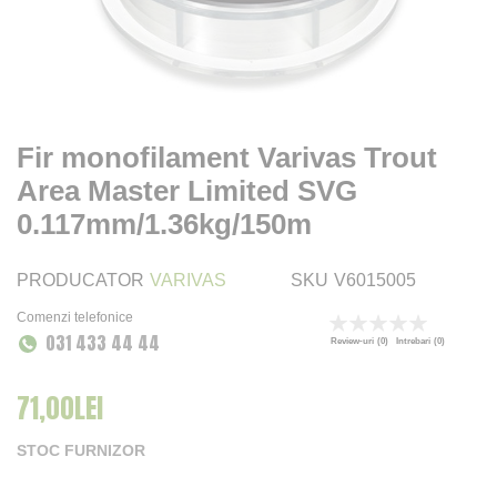
Fir monofilament Varivas Trout
Area Master Limited SVG
0.117mm/1.36kg/150m
PRODUCATOR
VARIVAS
SKU
V6015005
Comenzi telefonice
Rating:
031 433 44 44
0
100
% of
Review-uri
(0)
Intrebari
(0)
71,00LEI
STOC FURNIZOR