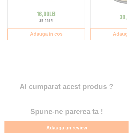
16,00LEI
30,00
35,00LEI
Adauga in cos
Adauga i
Ai cumparat acest produs ?
Spune-ne parerea ta !
Adauga un review