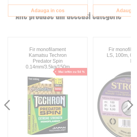
Adauga in cos
Adauga i
Alte produse din aceeasi categorie
Fir monofilament
Fir monofilam
Kamatsu Techron
LS, 100m, 0.
Predator Spin
kg
0.14mm/3.5kg/150m
Mai ieftin cu 54 %