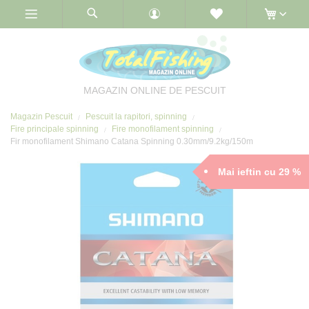
Skip
to
Content
MAGAZIN ONLINE DE PESCUIT
Magazin Pescuit
Pescuit la rapitori, spinning
Fire principale spinning
Fire monofilament spinning
Fir monofilament Shimano Catana Spinning 0.30mm/9.2kg/150m
Mai ieftin cu 29 %