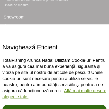
Politica de confidentialitate si protectia datelor
Unitati de masura
Showroom
Despre noi
Locatie magazin
Program magazin
Contact
Navighează Eficient
Abonare
TotalFishing Aruncă Nada: Utilizăm Cookie-uri Pentru
Conecteaza-te
a vă asigura cea mai bună experiență, siguranță și
viteză pe site-ul nostru de articole de pescuit! Unele
Sa ne cunoastem mai bine. Vino alaturi de noi pe reteaua ta preferata. Te
cookie-uri sunt necesare pentru a utiliza serviciile
asteptam cu stiri, surprize, concursuri, premii ...
noastre, pentru a îmbunătăți serviciile și pentru a ne
asigura că funcționează corect.
Află mai multe despre
alegerile tale.