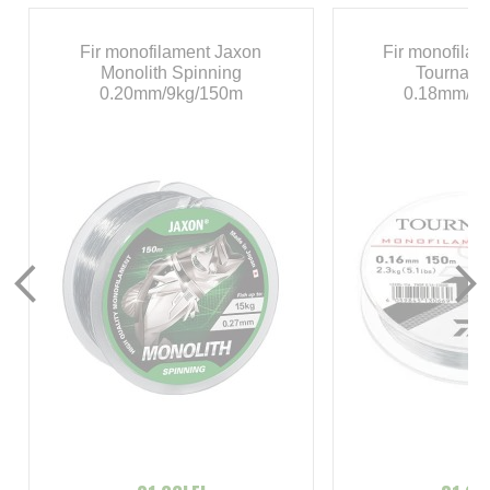
Fir monofilament Jaxon
Fir monofila
Monolith Spinning
Tourname
0.20mm/9kg/150m
0.18mm/2.