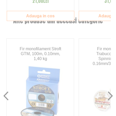
21,00LEI
31,00
Adauga in cos
Adauga i
Alte produse din aceeasi categorie
Fir monofilament Stroft
Fir monof
GTM, 100m, 0.10mm,
Trabucco 
1,40 kg
Spinning
0.16mm/3.8