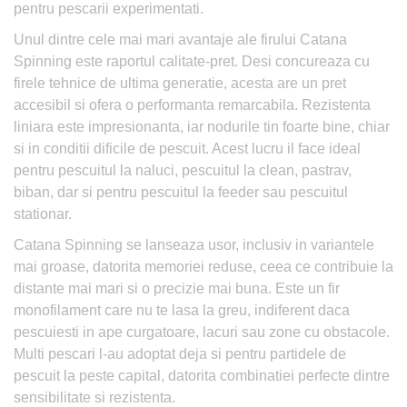
pentru pescarii experimentati.
Unul dintre cele mai mari avantaje ale firului Catana
Spinning este raportul calitate-pret. Desi concureaza cu
firele tehnice de ultima generatie, acesta are un pret
accesibil si ofera o performanta remarcabila. Rezistenta
liniara este impresionanta, iar nodurile tin foarte bine, chiar
si in conditii dificile de pescuit. Acest lucru il face ideal
pentru pescuitul la naluci, pescuitul la clean, pastrav,
biban, dar si pentru pescuitul la feeder sau pescuitul
stationar.
Catana Spinning se lanseaza usor, inclusiv in variantele
mai groase, datorita memoriei reduse, ceea ce contribuie la
distante mai mari si o precizie mai buna. Este un fir
monofilament care nu te lasa la greu, indiferent daca
pescuiesti in ape curgatoare, lacuri sau zone cu obstacole.
Multi pescari l-au adoptat deja si pentru partidele de
pescuit la peste capital, datorita combinatiei perfecte dintre
sensibilitate si rezistenta.