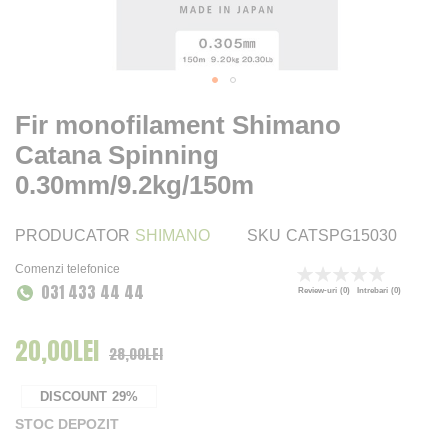
Fir monofilament Shimano
Catana Spinning
0.30mm/9.2kg/150m
PRODUCATOR
SHIMANO
SKU
CATSPG15030
Comenzi telefonice
Rating:
031 433 44 44
0
100
% of
Review-uri
(0)
Intrebari
(0)
20,00LEI
Pret Special
28,00LEI
DISCOUNT
29%
STOC DEPOZIT