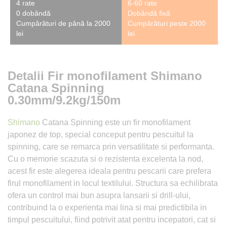
4 rate
6-60 rate
0 dobândă
Dobândă fixă
Cumpărături de până la 2000
Cumpărături peste 2000
lei
lei
Detalii Fir monofilament Shimano
Catana Spinning
0.30mm/9.2kg/150m
Shimano
Catana Spinning este un fir monofilament
japonez de top, special conceput pentru pescuitul la
spinning, care se remarca prin versatilitate si performanta.
Cu o memorie scazuta si o rezistenta excelenta la nod,
acest fir este alegerea ideala pentru pescarii care prefera
firul monofilament in locul textilului. Structura sa echilibrata
ofera un control mai bun asupra lansarii si drill-ului,
contribuind la o experienta mai lina si mai predictibila in
timpul pescuitului, fiind potrivit atat pentru incepatori, cat si