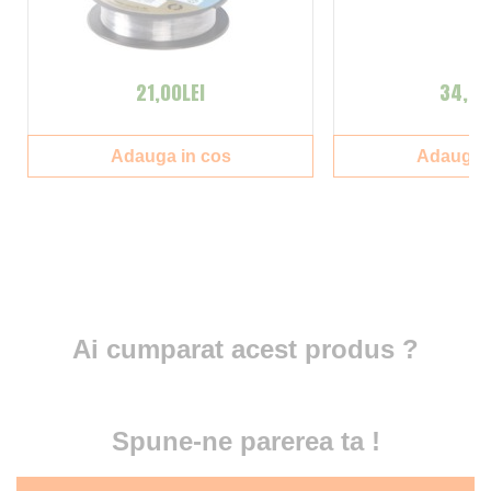
21,00LEI
34,00
Adauga in cos
Adauga i
Ai cumparat acest produs ?
Spune-ne parerea ta !